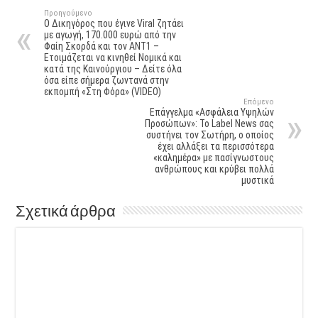
Προηγούμενο
Ο Δικηγόρος που έγινε Viral ζητάει
με αγωγή, 170.000 ευρώ από την
Φαίη Σκορδά και τον ΑΝΤ1 –
Ετοιμάζεται να κινηθεί Νομικά και
κατά της Καινούργιου – Δείτε όλα
όσα είπε σήμερα ζωντανά στην
εκπομπή «Στη Φόρα» (VIDEO)
Επόμενο
Επάγγελμα «Ασφάλεια Υψηλών
Προσώπων»: Το Label News σας
συστήνει τον Σωτήρη, ο οποίος
έχει αλλάξει τα περισσότερα
«καλημέρα» με πασίγνωστους
ανθρώπους και κρύβει πολλά
μυστικά
Σχετικά άρθρα