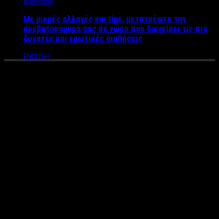
Με μικρές αλλαγές και tips, μετατρέψτε την
κρεβατοκάμαρά σας σε χώρο που διεγείρει τις πιο
δυνατές και ερωτικές αισθήσεις
ENGLISH
Αυτοκτονία 14χρονης: Αυτός
είναι ο 43χρονος που είχε
σχέση μαζί της
O
Δημήτρης Λάππας
είναι ο 43χρονος άνδρας ο οποίος
συνελήφθη όταν ο πατριός της 14χρονης που αυτοκτόνησε το
πρωί της Πέμπτης, τον βρήκε να φιλάει την άτυχη έφηβη
στο
Μίνι Μάρκετ που διατηρούσε
, τον ξυλοφόρτωσε και στη
συνέχεια τον μήνυσε στις Αρχές.
Μετά την καταγγελία η Αστυνομία τον συνέλαβε και
διαπίστωσε πως έχει φάκελο και παρελθόν ενασχόλησης με