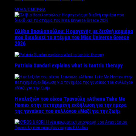
ΜΟΔΑ/ΟΜΟΡΦΙΑ
Ολίβια Βασιλοπούλου: Η ομογενής με διεθνή καριέρα
που διεκδικεί το στέμμα του Miss Universe Greece
2026
Patricia Sundari explains what is tantric therapy
Η κολεξιόν του οίκου Τρανούλη «Athena Take Me
Home» στην πετυχημένη εκδήλωση για την ημέρα
της γυναίκας του συλλόγου «Μαζί για την ζωή»