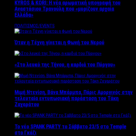
KYROS & KORI: Η νέα αρωματική υπογραφή του
Αναστάσιου Τρανούλη που «μυρίζουν αρχαία
Ελλάδα»
ΠΟΛΙΤΙΣΜΟΣ/EVENTS
Όταν η Τέχνη γίνεται η Φωνή του Νερού
«Στο λευκό της Τήνου, η καρδιά του Πύργου»
Μιμή Ντενίση, Βάνα Μπάρμπα, Πάρις Αμοργινός στην
τελευταία εντυπωσιακή παράσταση του Τάκη
Ζαχαράτου
Το νέο SPANK PARTY το Σάββατο 23/5 στο Temple
στο Γκάζι