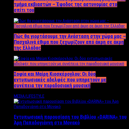
τμήμα εκβιαστών – Έφοδος της αστυνομίας στο
σπίτι του
Πώς θα γιορτάσουμε την Ανάσταση στην χώρα μας –
Πασχαλινά έθιμα που ξεχωρίζουν από άκρη σε άκρη
της Ελλάδας
Σοφία και Μαίρη Κιοσκέρογλου: Οι δύο
εντυπωσιακές αδελφές που υπηρετούν με
συνέπεια την παραδοσιακή μουσική
MEDIA/LIFESTYLE
Εντυπωσιακή παρουσίαση του Βιβλίου «DARINA» του
Άρη Παπαδογιάννη στο Μονακό