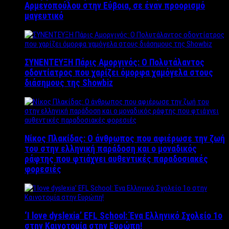
Αρμενοπούλου στην Εύβοια, σε έναν προορισμό
μαγευτικό
ΣΥΝΕΝΤΕΥΞΗ Πάρις Αμοργινός: O Πολυτάλαντος
οδοντίατρος που χαρίζει όμορφα χαμόγελα στους
διάσημους της Showbiz
Νίκος Πλακίδας: O άνθρωπος που αφιέρωσε την ζωή
του στην ελληνική παράδοση και ο μοναδικός
ράφτης που φτιάχνει αυθεντικές παραδοσιακές
φορεσιές
‘Ι love dyslexia’ EFL School: Ένα Ελληνικό Σχολείo 1ο
στην Καινοτομία στην Ευρώπη!