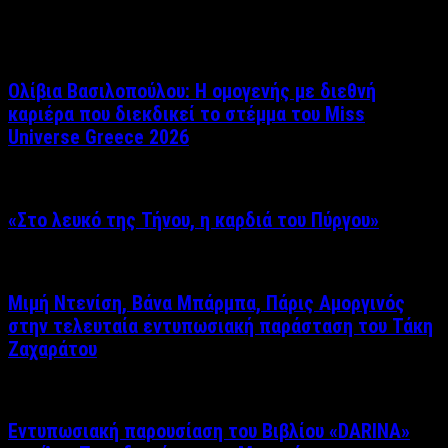
Σχετικά άρθρα
Ολίβια Βασιλοπούλου: Η ομογενής με διεθνή
καριέρα που διεκδικεί το στέμμα του Miss
Universe Greece 2026
«Στο λευκό της Τήνου, η καρδιά του Πύργου»
Μιμή Ντενίση, Βάνα Μπάρμπα, Πάρις Αμοργινός
στην τελευταία εντυπωσιακή παράσταση του Τάκη
Ζαχαράτου
Εντυπωσιακή παρουσίαση του Βιβλίου «DARINA»