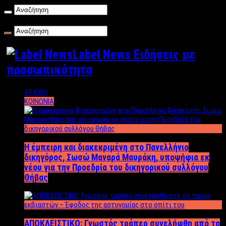
Πέμπτη , 06/08/2026
Label News Ειδήσεις με
προσωπικότητα
ΑΡΧΙΚΗ
ΚΟΙΝΩΝΙΑ
Η έμπειρη και διακεκριμένη στο Πανελλήνιο
δικηγόρος, Σωσώ Μαναρά Μαυράκη, υποψήφια εκ
νέου για την Προεδρία του δικηγορικού συλλόγου
Θήβας
ΑΠΟΚΛΕΙΣΤΙΚΟ: Γνωστός τράπερ συνελήφθη από το