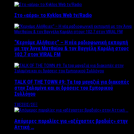
Στο «αέρα» το Kyklos Web tv/Radio
“Kερνάμε Αλήθειες” – Η νέα ραδιοφωνική εκπομπή
με την Άννα Ματθαίου & τον Βαγγέλη Καράλη στους
102,7 στον VIRAL FM
TALK OF THE TOWN #9: Τα top μαγαζιά για διακοπές
στην Σαλαμίνα και οι δράσεις του Εμπορικού
Συλλόγου
ΣΧΕΣΕΙΣ/ΣΕΞ
Απόμερες παραλίες για «αξέχαστες βραδιές» στην
Αττική …