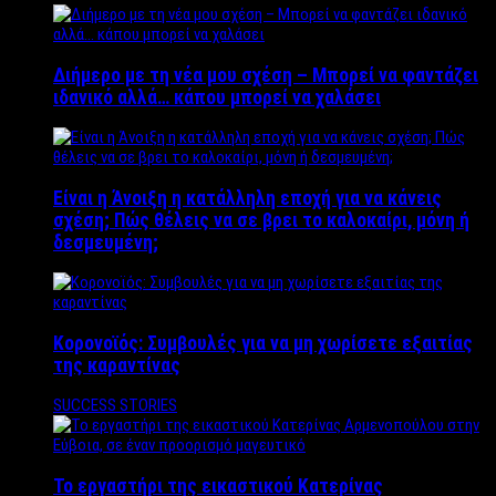
Διήμερο με τη νέα μου σχέση – Μπορεί να φαντάζει
ιδανικό αλλά… κάπου μπορεί να χαλάσει
Είναι η Άνοιξη η κατάλληλη εποχή για να κάνεις
σχέση; Πώς θέλεις να σε βρει το καλοκαίρι, μόνη ή
δεσμευμένη;
Κορονοϊός: Συμβουλές για να μη χωρίσετε εξαιτίας
της καραντίνας
SUCCESS STORIES
Το εργαστήρι της εικαστικού Κατερίνας