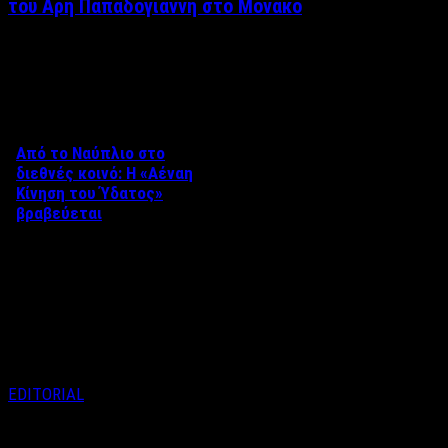
του Άρη Παπαδογιάννη στο Μονακό
Δείτε επίσης
Από το Ναύπλιο στο
διεθνές κοινό: Η «Αέναη
Κίνηση του Ύδατος»
βραβεύεται
Στο πλαίσιο του 8ου Διεθνούς
Φεστιβάλ Κινηματογράφου
Ναυπλίου «ΓΕΦΥΡΕΣ», το
ντοκιμαντέρ «Η Αέναη Κίνηση
του …
EDITORIAL