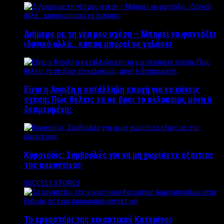
Διήμερο με τη νέα μου σχέση – Μπορεί να φαντάζει
ιδανικό αλλά… κάπου μπορεί να χαλάσει
Είναι η Άνοιξη η κατάλληλη εποχή για να κάνεις
σχέση; Πώς θέλεις να σε βρει το καλοκαίρι, μόνη ή
δεσμευμένη;
Κορονοϊός: Συμβουλές για να μη χωρίσετε εξαιτίας
της καραντίνας
SUCCESS STORIES
Το εργαστήρι της εικαστικού Κατερίνας