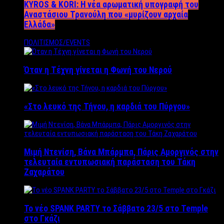
KYROS & KORI: Η νέα αρωματική υπογραφή του
Αναστάσιου Τρανούλη που «μυρίζουν αρχαία
Ελλάδα»
ΠΟΛΙΤΙΣΜΟΣ/EVENTS
Όταν η Τέχνη γίνεται η Φωνή του Νερού
«Στο λευκό της Τήνου, η καρδιά του Πύργου»
Μιμή Ντενίση, Βάνα Μπάρμπα, Πάρις Αμοργινός στην
τελευταία εντυπωσιακή παράσταση του Τάκη
Ζαχαράτου
Το νέο SPANK PARTY το Σάββατο 23/5 στο Temple
στο Γκάζι