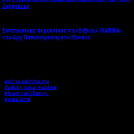
Ζαχαράτου
Εντυπωσιακή παρουσίαση του Βιβλίου «DARINA»
του Άρη Παπαδογιάννη στο Μονακό
Δείτε επίσης
Από το Ναύπλιο στο
διεθνές κοινό: Η «Αέναη
Κίνηση του Ύδατος»
βραβεύεται
Στο πλαίσιο του 8ου Διεθνούς
Φεστιβάλ Κινηματογράφου
Ναυπλίου «ΓΕΦΥΡΕΣ», το
ντοκιμαντέρ «Η Αέναη Κίνηση
του …