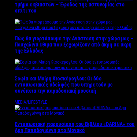
τμήμα εκβιαστών – Έφοδος της αστυνομίας στο
σπίτι του
Πώς θα γιορτάσουμε την Ανάσταση στην χώρα μας –
Πασχαλινά έθιμα που ξεχωρίζουν από άκρη σε άκρη
της Ελλάδας
Σοφία και Μαίρη Κιοσκέρογλου: Οι δύο
εντυπωσιακές αδελφές που υπηρετούν με
συνέπεια την παραδοσιακή μουσική
MEDIA/LIFESTYLE
Εντυπωσιακή παρουσίαση του Βιβλίου «DARINA» του
Άρη Παπαδογιάννη στο Μονακό