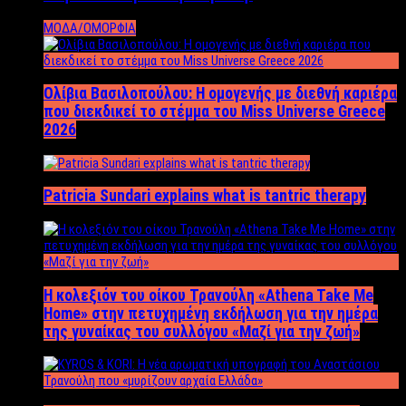
ΜΟΔΑ/ΟΜΟΡΦΙΑ
Ολίβια Βασιλοπούλου: Η ομογενής με διεθνή καριέρα
που διεκδικεί το στέμμα του Miss Universe Greece
2026
Patricia Sundari explains what is tantric therapy
Η κολεξιόν του οίκου Τρανούλη «Athena Take Me
Home» στην πετυχημένη εκδήλωση για την ημέρα
της γυναίκας του συλλόγου «Μαζί για την ζωή»