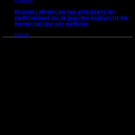
Με μικρές αλλαγές και tips, μετατρέψτε την
κρεβατοκάμαρά σας σε χώρο που διεγείρει τις πιο
δυνατές και ερωτικές αισθήσεις
ENGLISH
Γιάννης Διακονικόλας:
Διαφήμισε ανοιξιάτικη
κολεξιόν ρούχων και κέρδισε
τις εντυπώσεις!
Processed with MOLDIV
Τις αντοχές του στο κομμάτι της διαφήμισης δοκίμασε
ο
Γιάννης Διακονικόλας
. Ο νεαρός ηθοποιός ο οποίος
φροντίζει πάντα να είναι ενεργός στα καλλιτεχνικά κι όχι
μόνο, αφού του αρέσει να κάνει και καινούργια πράγματα που