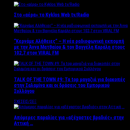
Στο «αέρα» το Kyklos Web tv/Radio
“Kερνάμε Αλήθειες” – Η νέα ραδιοφωνική εκπομπή
με την Άννα Ματθαίου & τον Βαγγέλη Καράλη στους
102,7 στον VIRAL FM
TALK OF THE TOWN #9: Τα top μαγαζιά για διακοπές
στην Σαλαμίνα και οι δράσεις του Εμπορικού
Συλλόγου
ΣΧΕΣΕΙΣ/ΣΕΞ
Απόμερες παραλίες για «αξέχαστες βραδιές» στην
Αττική …