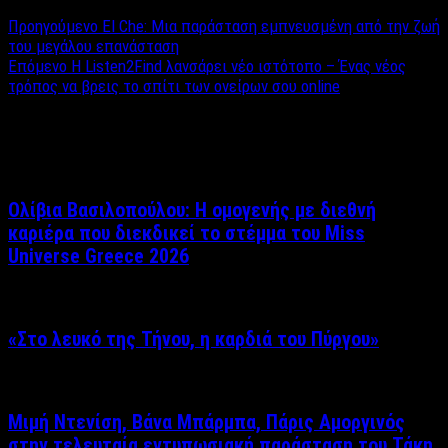
Προηγούμενο
El Che: Mια παράσταση εμπνευσμένη από την ζωή
του μεγάλου επανάσταση
Επόμενο
H Listen2Find λανσάρει νέο ιστότοπο – Ένας νέος
τρόπος να βρεις το σπίτι των ονείρων σου online
Σχετικά άρθρα
Ολίβια Βασιλοπούλου: Η ομογενής με διεθνή
καριέρα που διεκδικεί το στέμμα του Miss
Universe Greece 2026
«Στο λευκό της Τήνου, η καρδιά του Πύργου»
Μιμή Ντενίση, Βάνα Μπάρμπα, Πάρις Αμοργινός
στην τελευταία εντυπωσιακή παράσταση του Τάκη