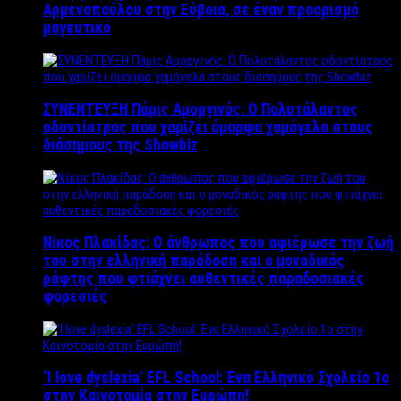
Αρμενοπούλου στην Εύβοια, σε έναν προορισμό
μαγευτικό
ΣΥΝΕΝΤΕΥΞΗ Πάρις Αμοργινός: O Πολυτάλαντος
οδοντίατρος που χαρίζει όμορφα χαμόγελα στους
διάσημους της Showbiz
Νίκος Πλακίδας: O άνθρωπος που αφιέρωσε την ζωή
του στην ελληνική παράδοση και ο μοναδικός
ράφτης που φτιάχνει αυθεντικές παραδοσιακές
φορεσιές
‘Ι love dyslexia’ EFL School: Ένα Ελληνικό Σχολείo 1ο
στην Καινοτομία στην Ευρώπη!