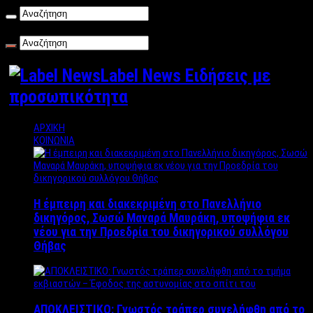
Σάββατο , 08/08/2026
Label News Ειδήσεις με
προσωπικότητα
ΑΡΧΙΚΗ
ΚΟΙΝΩΝΙΑ
Η έμπειρη και διακεκριμένη στο Πανελλήνιο
δικηγόρος, Σωσώ Μαναρά Μαυράκη, υποψήφια εκ
νέου για την Προεδρία του δικηγορικού συλλόγου
Θήβας
ΑΠΟΚΛΕΙΣΤΙΚΟ: Γνωστός τράπερ συνελήφθη από το