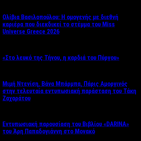
Ολίβια Βασιλοπούλου: Η ομογενής με διεθνή
καριέρα που διεκδικεί το στέμμα του Miss
Universe Greece 2026
«Στο λευκό της Τήνου, η καρδιά του Πύργου»
Μιμή Ντενίση, Βάνα Μπάρμπα, Πάρις Αμοργινός
στην τελευταία εντυπωσιακή παράσταση του Τάκη
Ζαχαράτου
Εντυπωσιακή παρουσίαση του Βιβλίου «DARINA»
του Άρη Παπαδογιάννη στο Μονακό