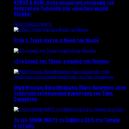
KYROS & KORI: Η νέα αρωματική υπογραφή του
Αναστάσιου Τρανούλη που «μυρίζουν αρχαία
Ελλάδα»
ΠΟΛΙΤΙΣΜΟΣ/EVENTS
Όταν η Τέχνη γίνεται η Φωνή του Νερού
«Στο λευκό της Τήνου, η καρδιά του Πύργου»
Μιμή Ντενίση, Βάνα Μπάρμπα, Πάρις Αμοργινός στην
τελευταία εντυπωσιακή παράσταση του Τάκη
Ζαχαράτου
Το νέο SPANK PARTY το Σάββατο 23/5 στο Temple
στο Γκάζι