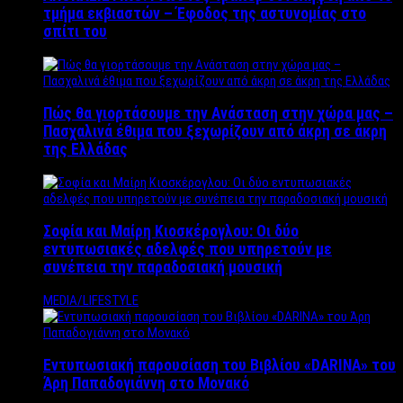
τμήμα εκβιαστών – Έφοδος της αστυνομίας στο
σπίτι του
Πώς θα γιορτάσουμε την Ανάσταση στην χώρα μας –
Πασχαλινά έθιμα που ξεχωρίζουν από άκρη σε άκρη
της Ελλάδας
Σοφία και Μαίρη Κιοσκέρογλου: Οι δύο
εντυπωσιακές αδελφές που υπηρετούν με
συνέπεια την παραδοσιακή μουσική
MEDIA/LIFESTYLE
Εντυπωσιακή παρουσίαση του Βιβλίου «DARINA» του
Άρη Παπαδογιάννη στο Μονακό