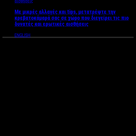
Με μικρές αλλαγές και tips, μετατρέψτε την
κρεβατοκάμαρά σας σε χώρο που διεγείρει τις πιο
δυνατές και ερωτικές αισθήσεις
ENGLISH
Γωγώ 45 ετών, μητέρα δύο
παιδιών: «Στα 40 κατάλαβα
ότι μου αρέσουν οι
μικρότεροι, μετά τον
αποτυχημένο γάμο μου –
Σήμερα διψάω για πάθος και
ηδονή με τον 22χρονο