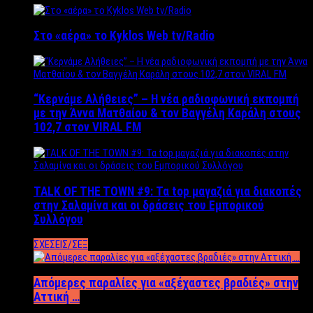
Στο «αέρα» το Kyklos Web tv/Radio
“Kερνάμε Αλήθειες” – Η νέα ραδιοφωνική εκπομπή
με την Άννα Ματθαίου & τον Βαγγέλη Καράλη στους
102,7 στον VIRAL FM
TALK OF THE TOWN #9: Τα top μαγαζιά για διακοπές
στην Σαλαμίνα και οι δράσεις του Εμπορικού
Συλλόγου
ΣΧΕΣΕΙΣ/ΣΕΞ
Απόμερες παραλίες για «αξέχαστες βραδιές» στην
Αττική …