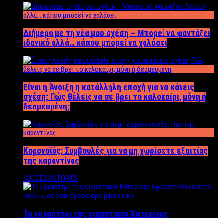
Διήμερο με τη νέα μου σχέση – Μπορεί να φαντάζει
ιδανικό αλλά… κάπου μπορεί να χαλάσει
Είναι η Άνοιξη η κατάλληλη εποχή για να κάνεις
σχέση; Πώς θέλεις να σε βρει το καλοκαίρι, μόνη ή
δεσμευμένη;
Κορονοϊός: Συμβουλές για να μη χωρίσετε εξαιτίας
της καραντίνας
SUCCESS STORIES
Το εργαστήρι της εικαστικού Κατερίνας