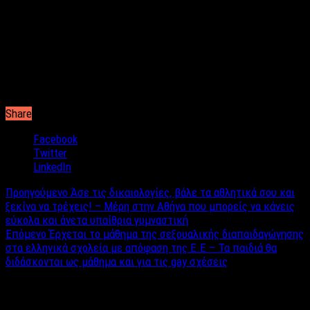
Όχι μόνο. Έχω έναν φίλο που του αρέσει να με βλέπει γυμνή
και να με ικανοποιεί, να κάνουμε ταξίδια και να πίνουμε τα
ποτά μας όταν το θέλουμε. Από εκεί και πέρα, όλα τα άλλα
είναι ρευστά. Το ότι είναι 22χρονος, για μένα δεν είναι
πρόβλημα. Έχω αποδείξει πως οι αντοχές μου στη ζωή είναι
για την δική του ηλικία, οπότε δεν έχουμε προβλήματα.
Share
Facebook
Twitter
LinkedIn
Προηγούμενο
Άσε τις δικαιολογίες, βάλε τα αθλητικά σου και
ξεκίνα να τρέχεις! – Μέρη στην Αθήνα που μπορείς να κάνεις
εύκολα και άνετα υπαίθρια γυμναστική
Επόμενο
Έρχεται το μάθημα της σεξουαλικής διαπαιδαγώγησης
στα ελληνικά σχολεία με απόφαση της Ε.Ε – Τα παιδιά θα
διδάσκονται ως μάθημα και για τις gay σχέσεις
Σχετικά άρθρα