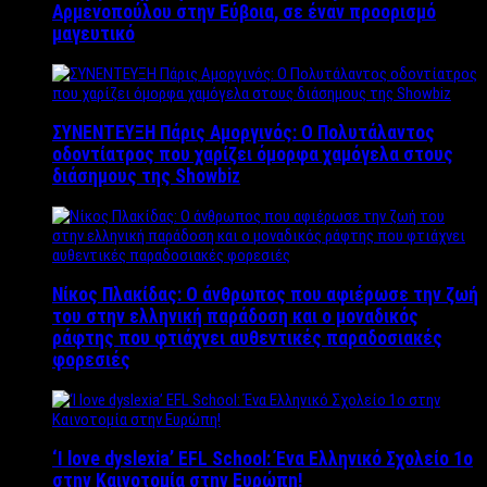
Αρμενοπούλου στην Εύβοια, σε έναν προορισμό
μαγευτικό
ΣΥΝΕΝΤΕΥΞΗ Πάρις Αμοργινός: O Πολυτάλαντος
οδοντίατρος που χαρίζει όμορφα χαμόγελα στους
διάσημους της Showbiz
Νίκος Πλακίδας: O άνθρωπος που αφιέρωσε την ζωή
του στην ελληνική παράδοση και ο μοναδικός
ράφτης που φτιάχνει αυθεντικές παραδοσιακές
φορεσιές
‘Ι love dyslexia’ EFL School: Ένα Ελληνικό Σχολείo 1ο
στην Καινοτομία στην Ευρώπη!