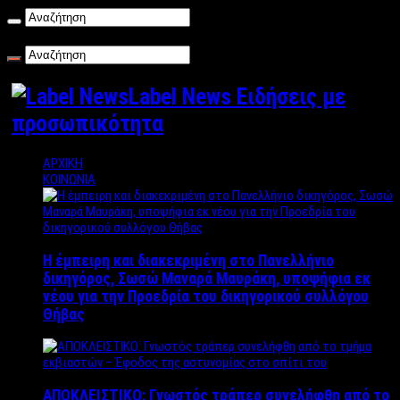
Κυριακή , 09/08/2026
Label News Ειδήσεις με
προσωπικότητα
ΑΡΧΙΚΗ
ΚΟΙΝΩΝΙΑ
Η έμπειρη και διακεκριμένη στο Πανελλήνιο
δικηγόρος, Σωσώ Μαναρά Μαυράκη, υποψήφια εκ
νέου για την Προεδρία του δικηγορικού συλλόγου
Θήβας
ΑΠΟΚΛΕΙΣΤΙΚΟ: Γνωστός τράπερ συνελήφθη από το