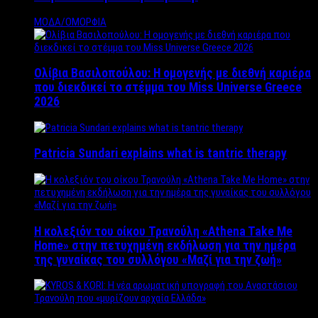
ΜΟΔΑ/ΟΜΟΡΦΙΑ
Ολίβια Βασιλοπούλου: Η ομογενής με διεθνή καριέρα
που διεκδικεί το στέμμα του Miss Universe Greece
2026
Patricia Sundari explains what is tantric therapy
Η κολεξιόν του οίκου Τρανούλη «Athena Take Me
Home» στην πετυχημένη εκδήλωση για την ημέρα
της γυναίκας του συλλόγου «Μαζί για την ζωή»