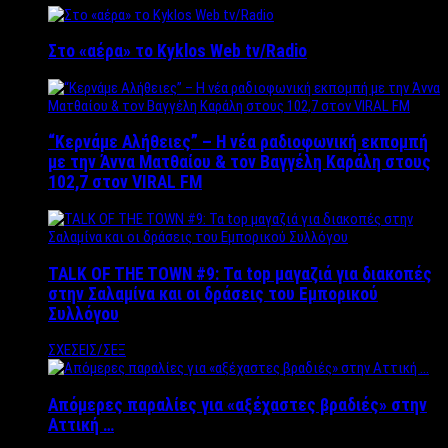
Στο «αέρα» το Kyklos Web tv/Radio
“Kερνάμε Αλήθειες” – Η νέα ραδιοφωνική εκπομπή
με την Άννα Ματθαίου & τον Βαγγέλη Καράλη στους
102,7 στον VIRAL FM
TALK OF THE TOWN #9: Τα top μαγαζιά για διακοπές
στην Σαλαμίνα και οι δράσεις του Εμπορικού
Συλλόγου
ΣΧΕΣΕΙΣ/ΣΕΞ
Απόμερες παραλίες για «αξέχαστες βραδιές» στην
Αττική …