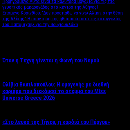
Προηγούμενο
Αυτά είναι τα καλύτερα μαγαζιά για τις πιο
γευστικές μακαρονάδες στο κέντρο της Αθήνας!
Επόμενο
Κορινθίου: “Δεν προσπαθώ να γίνω Αλίκη, στην θέση
της Αλίκης” Η απάντηση της ηθοποιού μετά τις καταγγελίες
του Παπαμιχαήλ για την Βουγιουκλάκη
Σχετικά άρθρα
Όταν η Τέχνη γίνεται η Φωνή του Νερού
Ολίβια Βασιλοπούλου: Η ομογενής με διεθνή
καριέρα που διεκδικεί το στέμμα του Miss
Universe Greece 2026
«Στο λευκό της Τήνου, η καρδιά του Πύργου»