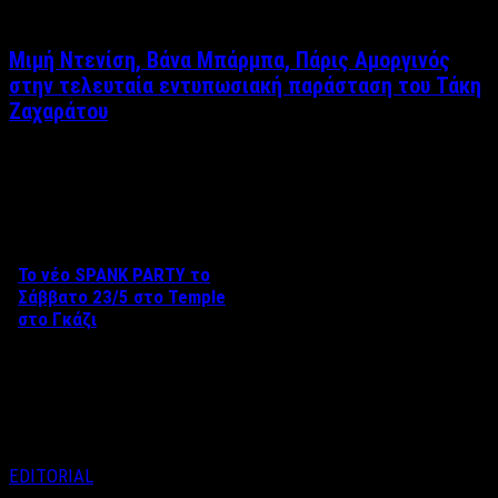
Μιμή Ντενίση, Βάνα Μπάρμπα, Πάρις Αμοργινός
στην τελευταία εντυπωσιακή παράσταση του Τάκη
Ζαχαράτου
Δείτε επίσης
Το νέο SPANK PARTY το
Σάββατο 23/5 στο Temple
στο Γκάζι
Aπό τον Βαγγέλη Καράλη Το
Σάββατο 23 Μαΐου, το Black
Temple Athens …
EDITORIAL