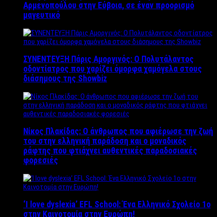
Αρμενοπούλου στην Εύβοια, σε έναν προορισμό
μαγευτικό
ΣΥΝΕΝΤΕΥΞΗ Πάρις Αμοργινός: O Πολυτάλαντος
οδοντίατρος που χαρίζει όμορφα χαμόγελα στους
διάσημους της Showbiz
Νίκος Πλακίδας: O άνθρωπος που αφιέρωσε την ζωή
του στην ελληνική παράδοση και ο μοναδικός
ράφτης που φτιάχνει αυθεντικές παραδοσιακές
φορεσιές
‘Ι love dyslexia’ EFL School: Ένα Ελληνικό Σχολείo 1ο
στην Καινοτομία στην Ευρώπη!