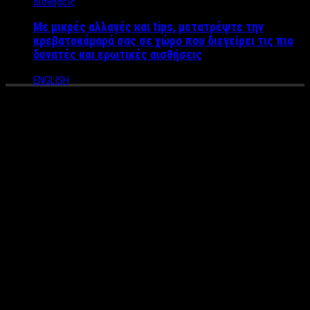
Με μικρές αλλαγές και tips, μετατρέψτε την
κρεβατοκάμαρά σας σε χώρο που διεγείρει τις πιο
δυνατές και ερωτικές αισθήσεις
ENGLISH
Η Μαρίνα Γιώτη παρουσίασε
το νέο της βιβλίο σε μια
λαμπερή εκδήλωση
Τα Χριστούγεννα πλησιάζουν και το νέο βιβλίο της Μαρίνας
Γιώτη έρχεται να φέρει τα πάνω κάτω και να συγκινήσει
μικρούς και μεγάλους. Η γνωστή συγγραφέας μετά τα
επιτυχημένα βιβλία της σειράς «Παραμύθια… αλλιώς!
Σκουφοκοκκινίτσα, Ρεβιθοκοντούλης» και «Δυο φορές κι έναν
καιρό ήταν η Σταχτοπούτα», που τόσο αγαπήθηκαν από τα
παιδιά, ξεκινάει για μια περιπέτεια στη καρδιά των
Χριστουγέννων και αναρωτιέται «Τι τρέχει με τον Αϊ Βασίλη;».