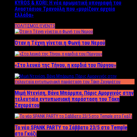
KYROS & KORI: Η νέα αρωματική υπογραφή του
Αναστάσιου Τρανούλη που «μυρίζουν αρχαία
Ελλάδα»
ΠΟΛΙΤΙΣΜΟΣ/EVENTS
Όταν η Τέχνη γίνεται η Φωνή του Νερού
«Στο λευκό της Τήνου, η καρδιά του Πύργου»
Μιμή Ντενίση, Βάνα Μπάρμπα, Πάρις Αμοργινός στην
τελευταία εντυπωσιακή παράσταση του Τάκη
Ζαχαράτου
Το νέο SPANK PARTY το Σάββατο 23/5 στο Temple
στο Γκάζι