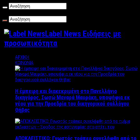
Παρασκευή , 07/08/2026
Label News Ειδήσεις με
προσωπικότητα
ΑΡΧΙΚΗ
ΚΟΙΝΩΝΙΑ
Η έμπειρη και διακεκριμένη στο Πανελλήνιο
δικηγόρος, Σωσώ Μαναρά Μαυράκη, υποψήφια εκ
νέου για την Προεδρία του δικηγορικού συλλόγου
Θήβας
ΑΠΟΚΛΕΙΣΤΙΚΟ: Γνωστός τράπερ συνελήφθη από το