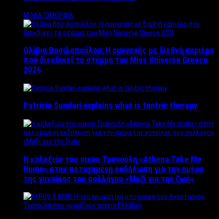
ΜΟΔΑ/ΟΜΟΡΦΙΑ
Ολίβια Βασιλοπούλου: Η ομογενής με διεθνή καριέρα
που διεκδικεί το στέμμα του Miss Universe Greece
2026
Patricia Sundari explains what is tantric therapy
Η κολεξιόν του οίκου Τρανούλη «Athena Take Me
Home» στην πετυχημένη εκδήλωση για την ημέρα
της γυναίκας του συλλόγου «Μαζί για την ζωή»