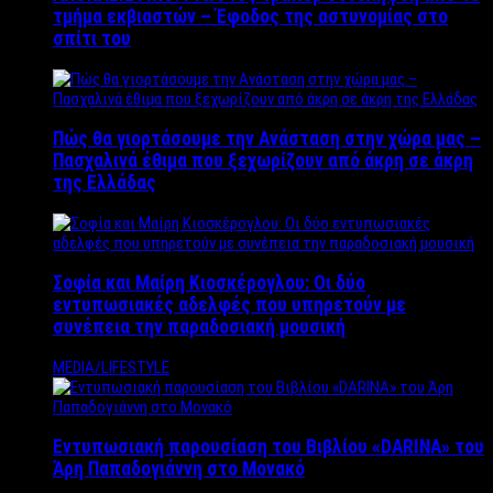
τμήμα εκβιαστών – Έφοδος της αστυνομίας στο
σπίτι του
Πώς θα γιορτάσουμε την Ανάσταση στην χώρα μας –
Πασχαλινά έθιμα που ξεχωρίζουν από άκρη σε άκρη
της Ελλάδας
Σοφία και Μαίρη Κιοσκέρογλου: Οι δύο
εντυπωσιακές αδελφές που υπηρετούν με
συνέπεια την παραδοσιακή μουσική
MEDIA/LIFESTYLE
Εντυπωσιακή παρουσίαση του Βιβλίου «DARINA» του
Άρη Παπαδογιάννη στο Μονακό