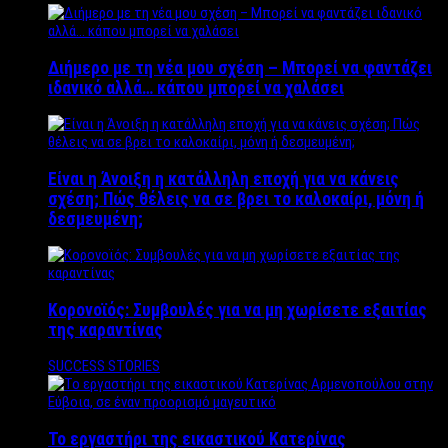
Διήμερο με τη νέα μου σχέση – Μπορεί να φαντάζει
ιδανικό αλλά… κάπου μπορεί να χαλάσει
Είναι η Άνοιξη η κατάλληλη εποχή για να κάνεις
σχέση; Πώς θέλεις να σε βρει το καλοκαίρι, μόνη ή
δεσμευμένη;
Κορονοϊός: Συμβουλές για να μη χωρίσετε εξαιτίας
της καραντίνας
SUCCESS STORIES
Το εργαστήρι της εικαστικού Κατερίνας