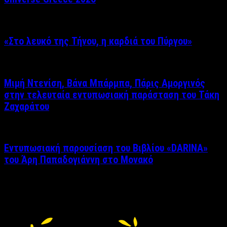
«Στο λευκό της Τήνου, η καρδιά του Πύργου»
Μιμή Ντενίση, Βάνα Μπάρμπα, Πάρις Αμοργινός
στην τελευταία εντυπωσιακή παράσταση του Τάκη
Ζαχαράτου
Εντυπωσιακή παρουσίαση του Βιβλίου «DARINA»
του Άρη Παπαδογιάννη στο Μονακό
Δείτε επίσης