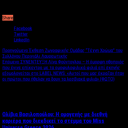
λογαριασμού στα social media, άλλα η συζήτηση και η
επικοινωνία με τα μάτια που έχουμε απέναντι μας.
Share
Facebook
Twitter
LinkedIn
Προηγούμενο
Έκθεση Ζωγραφικής Ομάδας “Τέχνη Χρώμα” του
Συλλόγου Περιγιάλι Λαυρεωτικής
Επόμενο
ΣΥΝΕΝΤΕΥΞΗ Λίνα Φούντογλου – Η όμορφη ηθοποιός
που έγινε επίκεντρο με τα ομοφυλοφιλικά φιλιά επί σκηνής
εξομολογείται στο LABEL NEWS: «Αυτοί που μας έκραζαν ήταν
οι πρώτοι που ήθελαν να δουν τα λεσβιακά φιλιά» (ΦΩΤΟ)
Σχετικά άρθρα
Ολίβια Βασιλοπούλου: Η ομογενής με διεθνή
καριέρα που διεκδικεί το στέμμα του Miss
Universe Greece 2026