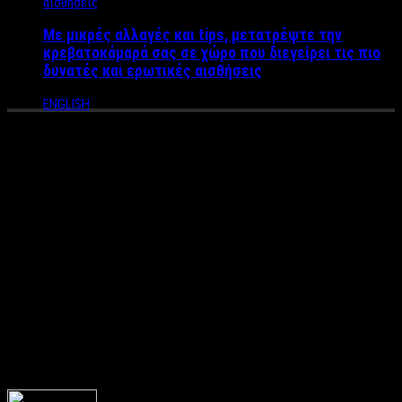
Με μικρές αλλαγές και tips, μετατρέψτε την
κρεβατοκάμαρά σας σε χώρο που διεγείρει τις πιο
δυνατές και ερωτικές αισθήσεις
ENGLISH
Η «παγίδα» των ψεύτικων
προφίλ στο Facebook
προκειμένου να ανακαλύψουν
αν ο σύντροφός τους είναι
πιστός – Kατά πόσο είναι
Ηθικά σωστό;