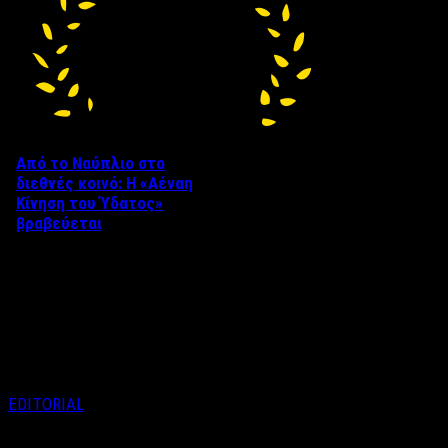
Από το Ναύπλιο στο
διεθνές κοινό: Η «Αέναη
Κίνηση του Ύδατος»
βραβεύεται
Στο πλαίσιο του 8ου Διεθνούς
Φεστιβάλ Κινηματογράφου
Ναυπλίου «ΓΕΦΥΡΕΣ», το
ντοκιμαντέρ «Η Αέναη Κίνηση
του …
EDITORIAL