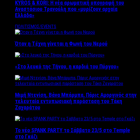
KYROS & KORI: Η νέα αρωματική υπογραφή του
Αναστάσιου Τρανούλη που «μυρίζουν αρχαία
Ελλάδα»
ΠΟΛΙΤΙΣΜΟΣ/EVENTS
Όταν η Τέχνη γίνεται η Φωνή του Νερού
«Στο λευκό της Τήνου, η καρδιά του Πύργου»
Μιμή Ντενίση, Βάνα Μπάρμπα, Πάρις Αμοργινός στην
τελευταία εντυπωσιακή παράσταση του Τάκη
Ζαχαράτου
Το νέο SPANK PARTY το Σάββατο 23/5 στο Temple
στο Γκάζι