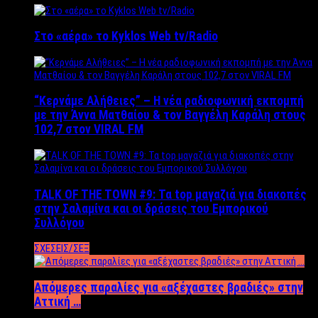
Στο «αέρα» το Kyklos Web tv/Radio
“Kερνάμε Αλήθειες” – Η νέα ραδιοφωνική εκπομπή
με την Άννα Ματθαίου & τον Βαγγέλη Καράλη στους
102,7 στον VIRAL FM
TALK OF THE TOWN #9: Τα top μαγαζιά για διακοπές
στην Σαλαμίνα και οι δράσεις του Εμπορικού
Συλλόγου
ΣΧΕΣΕΙΣ/ΣΕΞ
Απόμερες παραλίες για «αξέχαστες βραδιές» στην
Αττική …