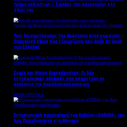
τμήμα εκβιαστών – Έφοδος της αστυνομίας στο
σπίτι του
Πώς θα γιορτάσουμε την Ανάσταση στην χώρα μας –
Πασχαλινά έθιμα που ξεχωρίζουν από άκρη σε άκρη
της Ελλάδας
Σοφία και Μαίρη Κιοσκέρογλου: Οι δύο
εντυπωσιακές αδελφές που υπηρετούν με
συνέπεια την παραδοσιακή μουσική
MEDIA/LIFESTYLE
Εντυπωσιακή παρουσίαση του Βιβλίου «DARINA» του
Άρη Παπαδογιάννη στο Μονακό