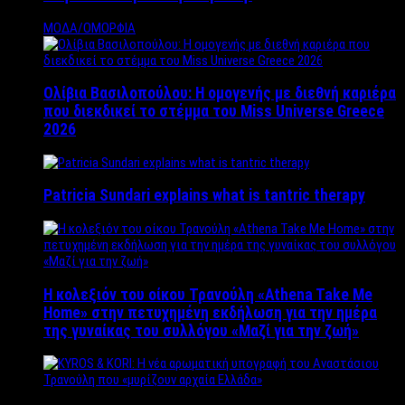
ΜΟΔΑ/ΟΜΟΡΦΙΑ
Ολίβια Βασιλοπούλου: Η ομογενής με διεθνή καριέρα
που διεκδικεί το στέμμα του Miss Universe Greece
2026
Patricia Sundari explains what is tantric therapy
Η κολεξιόν του οίκου Τρανούλη «Athena Take Me
Home» στην πετυχημένη εκδήλωση για την ημέρα
της γυναίκας του συλλόγου «Μαζί για την ζωή»