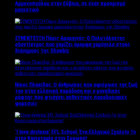
Αρμενοπούλου στην Εύβοια, σε έναν προορισμό
μαγευτικό
ΣΥΝΕΝΤΕΥΞΗ Πάρις Αμοργινός: O Πολυτάλαντος
οδοντίατρος που χαρίζει όμορφα χαμόγελα στους
διάσημους της Showbiz
Νίκος Πλακίδας: O άνθρωπος που αφιέρωσε την ζωή
του στην ελληνική παράδοση και ο μοναδικός
ράφτης που φτιάχνει αυθεντικές παραδοσιακές
φορεσιές
‘Ι love dyslexia’ EFL School: Ένα Ελληνικό Σχολείo 1ο
στην Καινοτομία στην Ευρώπη!