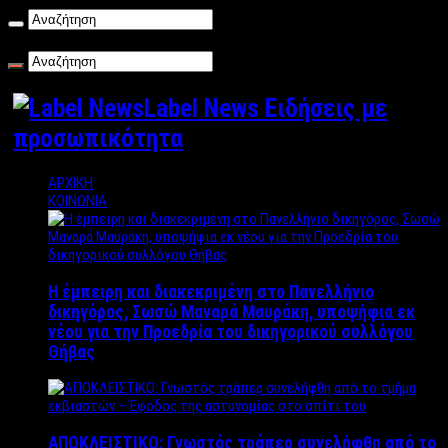
Σάββατο , 08/08/2026
Label News Ειδήσεις με
προσωπικότητα
ΑΡΧΙΚΗ
ΚΟΙΝΩΝΙΑ
Η έμπειρη και διακεκριμένη στο Πανελλήνιο
δικηγόρος, Σωσώ Μαναρά Μαυράκη, υποψήφια εκ
νέου για την Προεδρία του δικηγορικού συλλόγου
Θήβας
ΑΠΟΚΛΕΙΣΤΙΚΟ: Γνωστός τράπερ συνελήφθη από το