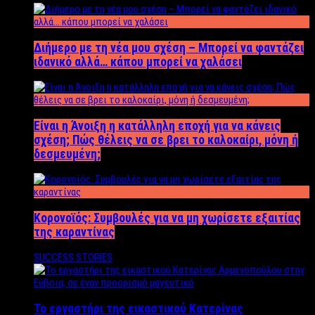
Διήμερο με τη νέα μου σχέση – Μπορεί να φαντάζει
ιδανικό αλλά… κάπου μπορεί να χαλάσει
Είναι η Άνοιξη η κατάλληλη εποχή για να κάνεις
σχέση; Πώς θέλεις να σε βρει το καλοκαίρι, μόνη ή
δεσμευμένη;
Κορονοϊός: Συμβουλές για να μη χωρίσετε εξαιτίας
της καραντίνας
SUCCESS STORIES
Το εργαστήρι της εικαστικού Κατερίνας