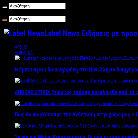
Σάββατο , 08/08/2026
Label News Ειδήσεις με προ
ΑΡΧΙΚΗ
ΚΟΙΝΩΝΙΑ
Η έμπειρη και διακεκριμένη στο Πανελλήνιο δικηγόρ
ΑΠΟΚΛΕΙΣΤΙΚΟ: Γνωστός τράπερ συνελήφθη από το τ
Πώς θα γιορτάσουμε την Ανάσταση στην χώρα μας – Π
Σοφία και Μαίρη Κιοσκέρογλου: Οι δύο εντυπωσιακέ