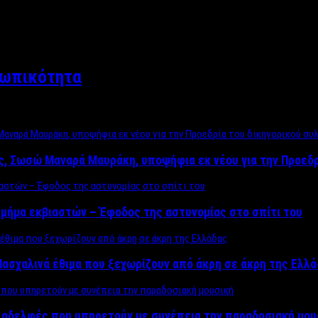
σωπικότητα
ος, Σωσώ Μαναρά Μαυράκη, υποψήφια εκ νέου για την Προεδ
μήμα εκβιαστών – Έφοδος της αστυνομίας στο σπίτι του
ασχαλινά έθιμα που ξεχωρίζουν από άκρη σε άκρη της Ελλ
ς αδελφές που υπηρετούν με συνέπεια την παραδοσιακή μου