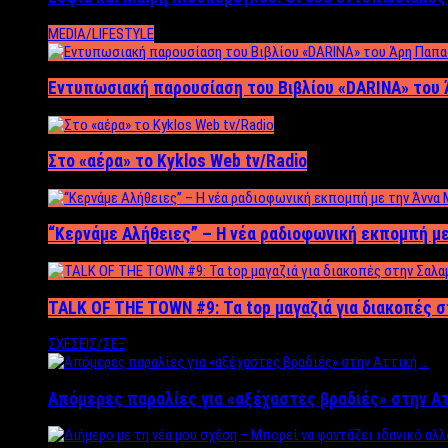
MEDIA/LIFESTYLE
Εντυπωσιακή παρουσίαση του Βιβλίου «DARINA» του 
Στο «αέρα» το Kyklos Web tv/Radio
“Kερνάμε Αλήθειες” – Η νέα ραδιοφωνική εκπομπή με
TALK OF THE TOWN #9: Τα top μαγαζιά για διακοπές σ
ΣΧΕΣΕΙΣ/ΣΕΞ
Απόμερες παραλίες για «αξέχαστες βραδιές» στην Α