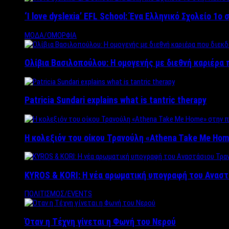
‘Ι love dyslexia’ EFL School: Ένα Ελληνικό Σχολείo 1
ΜΟΔΑ/ΟΜΟΡΦΙΑ
Ολίβια Βασιλοπούλου: Η ομογενής με διεθνή καριέρα 
Patricia Sundari explains what is tantric therapy
Η κολεξιόν του οίκου Τρανούλη «Athena Take Me Hom
KYROS & KORI: Η νέα αρωματική υπογραφή του Αναστ
ΠΟΛΙΤΙΣΜΟΣ/EVENTS
Όταν η Τέχνη γίνεται η Φωνή του Νερού