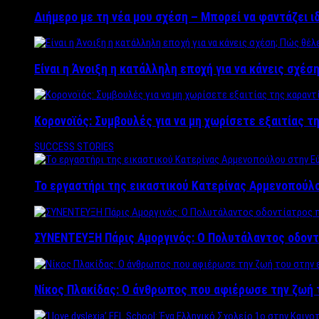
Διήμερο με τη νέα μου σχέση – Μπορεί να φαντάζει ι
Είναι η Άνοιξη η κατάλληλη εποχή για να κάνεις σχέση
Κορονοϊός: Συμβουλές για να μη χωρίσετε εξαιτίας τ
SUCCESS STORIES
Το εργαστήρι της εικαστικού Κατερίνας Αρμενοπούλο
ΣΥΝΕΝΤΕΥΞΗ Πάρις Αμοργινός: O Πολυτάλαντος οδοντ
Νίκος Πλακίδας: O άνθρωπος που αφιέρωσε την ζωή 