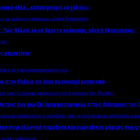
δανικό αλλά… κάπου μπορεί να χαλάσει
; Πώς θέλεις να σε βρει το καλοκαίρι, μόνη ή δεσμευμένη;
ης καραντίνας
υ στην Εύβοια, σε έναν προορισμό μαγευτικό
ίατρος που χαρίζει όμορφα χαμόγελα στους διάσημους της 
του στην ελληνική παράδοση και ο μοναδικός ράφτης που φ