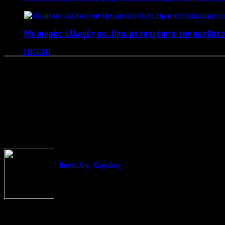
Με μικρές αλλαγές και tips, μετατρέψτε την κρεβατο
ENGLISH
Ο Ιταλός επιχειρηματίας που 
News – Σήμερα συμπληρώνουμε
γιορτάζουμε!
Βαγγέλης Καράλης
Το Label News.gr συμπληρώνει ένα χρόνο ζωής κα
Πώς ξεκινήσαμε