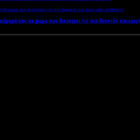
κάμαρά σας σε χώρο που διεγείρει τις πιο δυνατές και ερω
επένδυσε στα Media στην Ελλάδ
 έναν χρόνο ζωής μόνο με απο
ι το γιορτάζει. Ένας χρόνος επιτυχίας με αποκλειστικά θέματα 