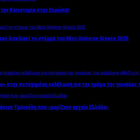
ο στην Καινοτομία στην Ευρώπη!
που διεκδικεί το στέμμα του Miss Universe Greece 2026
e» στην πετυχημένη εκδήλωση για την ημέρα της γυναίκας τ
άσιου Τρανούλη που «μυρίζουν αρχαία Ελλάδα»