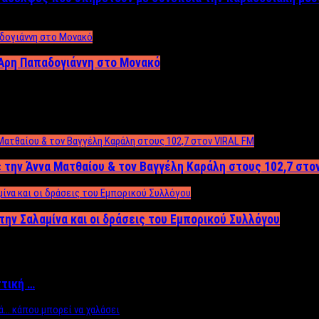
Άρη Παπαδογιάννη στο Μονακό
 την Άννα Ματθαίου & τον Βαγγέλη Καράλη στους 102,7 στο
την Σαλαμίνα και οι δράσεις του Εμπορικού Συλλόγου
ττική …