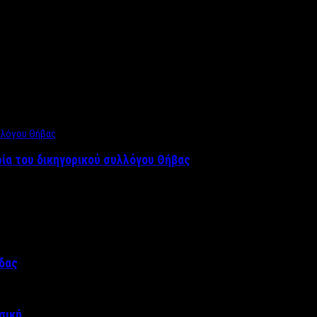
ρία του δικηγορικού συλλόγου Θήβας
άδας
σική