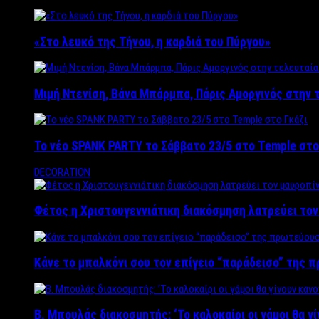
«Στο λευκό της Τήνου, η καρδιά του Πύργου»
Μιμή Ντενίση, Βάνα Μπάρμπα, Πάρις Αμοργινός στην
Το νέο SPANK PARTY το Σάββατο 23/5 στο Temple στο
DECORATION
Φέτος η Χριστουγεννιάτικη διακόσμηση λατρεύει το
Κάνε το μπαλκόνι σου τον επίγειο “παράδεισο” της 
Β. Μπουλάς διακοσμητής: ‘Το καλοκαίρι οι γάμοι θα γ