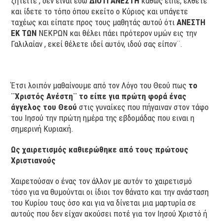
ζητείτε , δεν είναι εδώ
ΔΙΟΤΙ ΑΝΕΣΤΗ
καθώς είπε, έλθετε
και ίδετε το τόπο όπου εκείτο ο Κύριος και υπάγετε
ταχέως και είπατε προς τους μαθητάς αυτού ότι
ΑΝΕΣΤΗ
ΕΚ ΤΩΝ
ΝΕΚΡΩΝ και θέλει πάει πρότερον υμών εις την
Γαλιλαίαν , εκεί θέλετε ιδεί αυτόν, ιδού σας είπον¨.
Έτσι λοιπόν μαθαίνουμε από τον Λόγο του Θεού πως
το
¨Χριστός Ανέστη¨ το είπε για πρώτη φορά ένας
άγγελος του Θεού
στις γυναίκες που πήγαιναν στον τάφο
του Ιησού την πρώτη ημέρα της εβδομάδας που ειναι η
σημερινή Κυριακή.
Ως χαιρετισμός καθιερώθηκε από τους πρώτους
Χριστιανούς
Χαιρετούσαν ο ένας τον άλλον με αυτόν το χαιρετισμό
τόσο για να θυμούνται οι ίδιοι τον θάνατο και την ανάσταση
του Κυρίου τους όσο και για να δίνεται μια μαρτυρία σε
αυτούς που δεν είχαν ακούσει ποτέ για τον Ιησού Χριστό ή