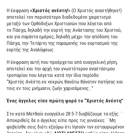
Η έκφραση
«Χριστός ανέστη!
» (Ο Χριστός αναστήθηκε!)
αποτελεί τον περισσότερο διαδεδομένο χαιρετισμό
μεταξύ των Ορθόδοξων Χριστιανών που λέγεται από
το Πάσχα, δηλαδή την εορτή της Ανάστασης του Χριστού,
και για σαράντα ημέρες, δηλαδή μέχρι την απόδοση του
Πάσχα, την Τετάρτη της παραμονής του εορτασμού της
εορτής της Αναλήψεως.
Η έκφραση αυτή που προέρχεται από ευαγγελική ρήση,
αποτελεί και την αρχή του γνωστότερου αναστάσιμου
τροπαρίου που λέγεται κατά την ίδια περίοδο:
“Χριστός Ανέστη εκ νεκρών, θανάτω θάνατον πατήσας και
τοις εν τοις μνήμασιν, ζωήν χαρισάμενος..”
Ένας άγγελος είπε πρώτη φορά το “Χριστός Ανέστη”
Στο κατά Ματθαίο ευαγγέλιο 28:5-7 διαβάζουμε τα εξής: ¨
Αποκριθείς δε ο άγγελος είπε προς τις γυναίκες ¨ Μη
φοβείσθε σεις διότι εξεύρω ότι Ιησούν τον εσταυρωμένον