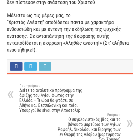
δεν πίστευαν στην ανάσταση του Χριστού.
Μάλιστα ως τις μέρες μας, το
“Χριστός Ανέστη” αποδίδεται πάντα με χαρακτήρα
ενθουσιώδη και με έντονη την εκδήλωση της ψυχικής
ανάτασης. Σε ανταπάντηση της έκφρασης αυτής
ανταποδίδεται η έκφραση «Αληθώς ανέστη!» (Στ’ αλήθεια
αναστήθηκε!).
Προηγούμενο
Δείτε το αναλυτικό πρόγραμμα της
άφιξης του Αγίου Φωτός στην
Ελλάδα – Τι ώρα θα φτάσει σε
Αθήνα και Θεσσαλονίκη και ποίοι
Υπουργοί θα είναι στην Αποστολή;
Επόμενο
Ο συγκλονιστικός βίος και το
βάναυσο μαρτύριο των Αγίων
Ραφαήλ, Νικολάου και Ειρήνης των
εν Θερμή της Λέσβου (μαρτύρησαν
Σαν Σήμερα)