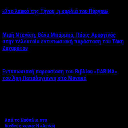
«Στο λευκό της Τήνου, η καρδιά του Πύργου»
Μιμή Ντενίση, Βάνα Μπάρμπα, Πάρις Αμοργινός
στην τελευταία εντυπωσιακή παράσταση του Τάκη
Ζαχαράτου
Εντυπωσιακή παρουσίαση του Βιβλίου «DARINA»
του Άρη Παπαδογιάννη στο Μονακό
Δείτε επίσης
Από το Ναύπλιο στο
διεθνές κοινό: Η «Αέναη