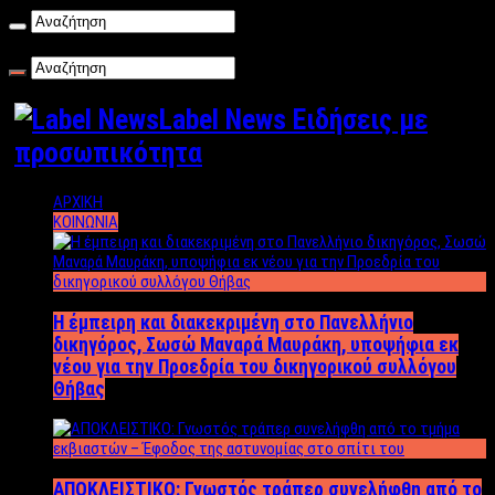
Κυριακή , 09/08/2026
Label News Ειδήσεις με
προσωπικότητα
ΑΡΧΙΚΗ
ΚΟΙΝΩΝΙΑ
Η έμπειρη και διακεκριμένη στο Πανελλήνιο
δικηγόρος, Σωσώ Μαναρά Μαυράκη, υποψήφια εκ
νέου για την Προεδρία του δικηγορικού συλλόγου
Θήβας
ΑΠΟΚΛΕΙΣΤΙΚΟ: Γνωστός τράπερ συνελήφθη από το