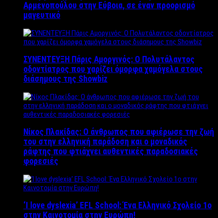
Αρμενοπούλου στην Εύβοια, σε έναν προορισμό
μαγευτικό
ΣΥΝΕΝΤΕΥΞΗ Πάρις Αμοργινός: O Πολυτάλαντος
οδοντίατρος που χαρίζει όμορφα χαμόγελα στους
διάσημους της Showbiz
Νίκος Πλακίδας: O άνθρωπος που αφιέρωσε την ζωή
του στην ελληνική παράδοση και ο μοναδικός
ράφτης που φτιάχνει αυθεντικές παραδοσιακές
φορεσιές
‘Ι love dyslexia’ EFL School: Ένα Ελληνικό Σχολείo 1ο
στην Καινοτομία στην Ευρώπη!