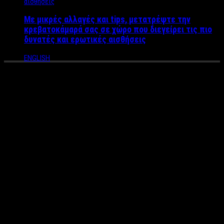
Με μικρές αλλαγές και tips, μετατρέψτε την
κρεβατοκάμαρά σας σε χώρο που διεγείρει τις πιο
δυνατές και ερωτικές αισθήσεις
ENGLISH
Σήμερα το φαινόμενο του
“blood moon” – To “ματωμένο
φεγγάρι” με τα υπέροχα
χρώματα μετά από 152
χρόνια!
Σήμερα στον ουρανό θα συμβούν τρία σεληνιακά φαινόμενα
ταυτόχρονα. Η λεγόμενη υπερσελήνη, αφού λόγω της τροχιά
της η πανσέληνος θα βρίσκεται στη μικρότερη δυνατή
απόσταση από τη Γη. Παράλληλα θα πραγματοποιηθεί και μια