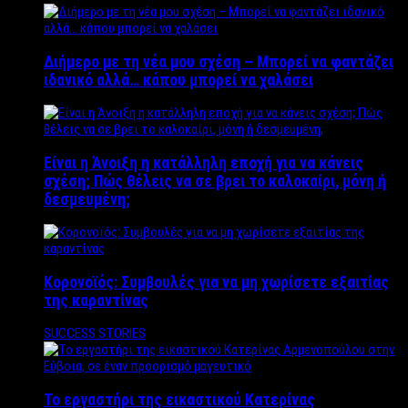
Διήμερο με τη νέα μου σχέση – Μπορεί να φαντάζει
ιδανικό αλλά… κάπου μπορεί να χαλάσει
Είναι η Άνοιξη η κατάλληλη εποχή για να κάνεις
σχέση; Πώς θέλεις να σε βρει το καλοκαίρι, μόνη ή
δεσμευμένη;
Κορονοϊός: Συμβουλές για να μη χωρίσετε εξαιτίας
της καραντίνας
SUCCESS STORIES
Το εργαστήρι της εικαστικού Κατερίνας