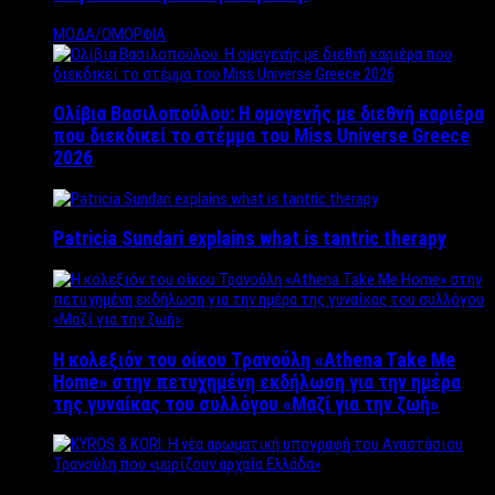
ΜΟΔΑ/ΟΜΟΡΦΙΑ
Ολίβια Βασιλοπούλου: Η ομογενής με διεθνή καριέρα
που διεκδικεί το στέμμα του Miss Universe Greece
2026
Patricia Sundari explains what is tantric therapy
Η κολεξιόν του οίκου Τρανούλη «Athena Take Me
Home» στην πετυχημένη εκδήλωση για την ημέρα
της γυναίκας του συλλόγου «Μαζί για την ζωή»