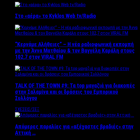
Στο «αέρα» το Kyklos Web tv/Radio
“Kερνάμε Αλήθειες” – Η νέα ραδιοφωνική εκπομπή
με την Άννα Ματθαίου & τον Βαγγέλη Καράλη στους
102,7 στον VIRAL FM
TALK OF THE TOWN #9: Τα top μαγαζιά για διακοπές
στην Σαλαμίνα και οι δράσεις του Εμπορικού
Συλλόγου
ΣΧΕΣΕΙΣ/ΣΕΞ
Απόμερες παραλίες για «αξέχαστες βραδιές» στην
Αττική …