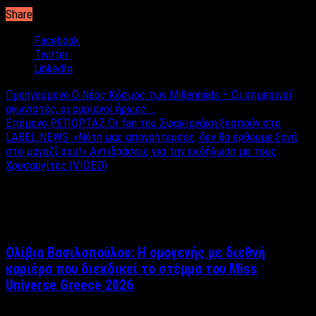
περίπου στις 17:55 το απόγευμα.
Share
Facebook
Twitter
LinkedIn
Προηγούμενο
Ο Νέος Κόσμος των Millennials – Οι σημερινοί
αγωνιστές, οι αυριανοί ήρωες …
Επόμενο
ΡΕΠΟΡΤΑΖ Οι fan του Σφακιανάκη ξεσπούν στο
LABEL NEWS: «Νότη μας απογοήτευσες, δεν θα έρθουμε ξανά
στο μαγαζί σου!» Αντιδράσεις για την εκδήλωση με τους
Χρυσαυγίτες (VIDEO)
Σχετικά άρθρα
Ολίβια Βασιλοπούλου: Η ομογενής με διεθνή
καριέρα που διεκδικεί το στέμμα του Miss
Universe Greece 2026