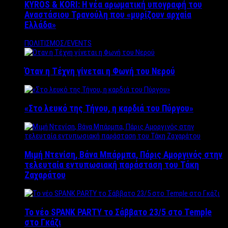
KYROS & KORI: Η νέα αρωματική υπογραφή του
Αναστάσιου Τρανούλη που «μυρίζουν αρχαία
Ελλάδα»
ΠΟΛΙΤΙΣΜΟΣ/EVENTS
Όταν η Τέχνη γίνεται η Φωνή του Νερού
«Στο λευκό της Τήνου, η καρδιά του Πύργου»
Μιμή Ντενίση, Βάνα Μπάρμπα, Πάρις Αμοργινός στην
τελευταία εντυπωσιακή παράσταση του Τάκη
Ζαχαράτου
Το νέο SPANK PARTY το Σάββατο 23/5 στο Temple
στο Γκάζι