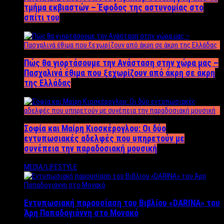
τμήμα εκβιαστών – Έφοδος της αστυνομίας στο
σπίτι του
Πώς θα γιορτάσουμε την Ανάσταση στην χώρα μας –
Πασχαλινά έθιμα που ξεχωρίζουν από άκρη σε άκρη
της Ελλάδας
Σοφία και Μαίρη Κιοσκέρογλου: Οι δύο
εντυπωσιακές αδελφές που υπηρετούν με
συνέπεια την παραδοσιακή μουσική
MEDIA/LIFESTYLE
Εντυπωσιακή παρουσίαση του Βιβλίου «DARINA» του
Άρη Παπαδογιάννη στο Μονακό