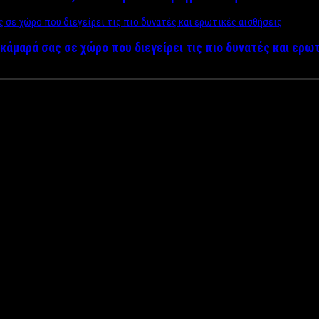
κάμαρά σας σε χώρο που διεγείρει τις πιο δυνατές και ερω
τος το Σαρακοστιανό Τραπέζι – 
ι νόστιμα …
 σαρακοστιανά τρόφιμα και φέτος, σύμφωνα με τις εκτιμήσεις τ
πραγματοποιήθηκε σχετικά με το
κόστος του φετινού Σαρακοστ
να προϊόντα κυρίως θαλασσινά, βρίσκονται στις ίδιες τιμές, με με
ουμε μικρή αύξηση των τιμών είναι το φρέσκο χταπόδι (+11,3%), 