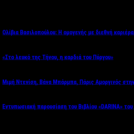
Σχετικά άρθρα
Ολίβια Βασιλοπούλου: Η ομογενής με διεθνή καριέρα
«Στο λευκό της Τήνου, η καρδιά του Πύργου»
Μιμή Ντενίση, Βάνα Μπάρμπα, Πάρις Αμοργινός στη
Εντυπωσιακή παρουσίαση του Βιβλίου «DARINA» του
Δείτε επίσης