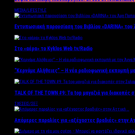
MEDIA/LIFESTYLE
Εντυπωσιακή παρουσίαση του Βιβλίου «DARINA» του 
Στο «αέρα» το Kyklos Web tv/Radio
“Kερνάμε Αλήθειες” – Η νέα ραδιοφωνική εκπομπή με
TALK OF THE TOWN #9: Τα top μαγαζιά για διακοπές σ
ΣΧΕΣΕΙΣ/ΣΕΞ
Απόμερες παραλίες για «αξέχαστες βραδιές» στην Α