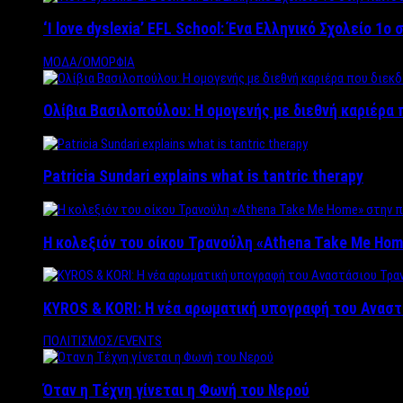
‘Ι love dyslexia’ EFL School: Ένα Ελληνικό Σχολείo 1
ΜΟΔΑ/ΟΜΟΡΦΙΑ
Ολίβια Βασιλοπούλου: Η ομογενής με διεθνή καριέρα 
Patricia Sundari explains what is tantric therapy
Η κολεξιόν του οίκου Τρανούλη «Athena Take Me Hom
KYROS & KORI: Η νέα αρωματική υπογραφή του Αναστ
ΠΟΛΙΤΙΣΜΟΣ/EVENTS
Όταν η Τέχνη γίνεται η Φωνή του Νερού