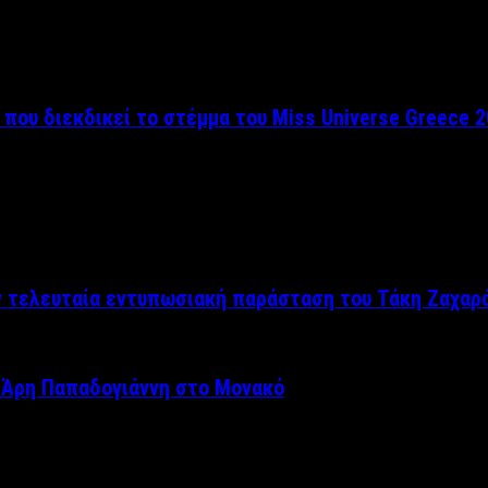
 που διεκδικεί το στέμμα του Miss Universe Greece 
ν τελευταία εντυπωσιακή παράσταση του Τάκη Ζαχαρ
 Άρη Παπαδογιάννη στο Μονακό