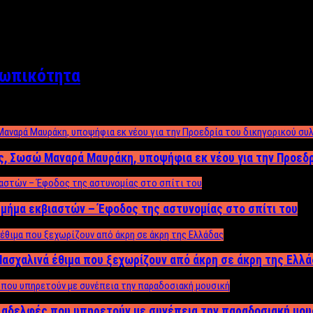
σωπικότητα
ος, Σωσώ Μαναρά Μαυράκη, υποψήφια εκ νέου για την Προεδ
μήμα εκβιαστών – Έφοδος της αστυνομίας στο σπίτι του
ασχαλινά έθιμα που ξεχωρίζουν από άκρη σε άκρη της Ελλ
ς αδελφές που υπηρετούν με συνέπεια την παραδοσιακή μου