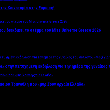
ο στην Καινοτομία στην Ευρώπη!
που διεκδικεί το στέμμα του Miss Universe Greece 2026
e» στην πετυχημένη εκδήλωση για την ημέρα της γυναίκας τ
άσιου Τρανούλη που «μυρίζουν αρχαία Ελλάδα»