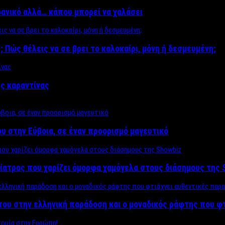
δανικό αλλά… κάπου μπορεί να χαλάσει
; Πώς θέλεις να σε βρει το καλοκαίρι, μόνη ή δεσμευμένη;
ης καραντίνας
υ στην Εύβοια, σε έναν προορισμό μαγευτικό
ίατρος που χαρίζει όμορφα χαμόγελα στους διάσημους της 
του στην ελληνική παράδοση και ο μοναδικός ράφτης που φ