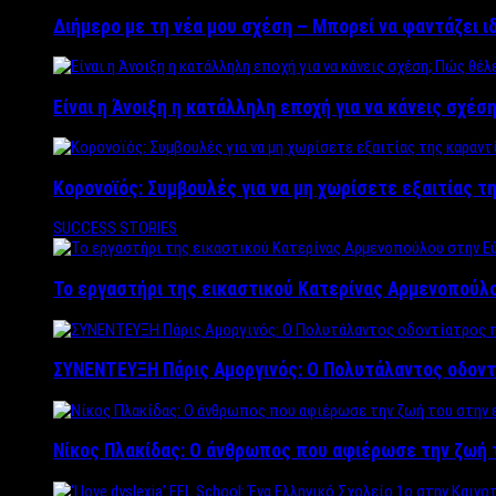
Διήμερο με τη νέα μου σχέση – Μπορεί να φαντάζει ι
Είναι η Άνοιξη η κατάλληλη εποχή για να κάνεις σχέση
Κορονοϊός: Συμβουλές για να μη χωρίσετε εξαιτίας τ
SUCCESS STORIES
Το εργαστήρι της εικαστικού Κατερίνας Αρμενοπούλο
ΣΥΝΕΝΤΕΥΞΗ Πάρις Αμοργινός: O Πολυτάλαντος οδοντ
Νίκος Πλακίδας: O άνθρωπος που αφιέρωσε την ζωή 