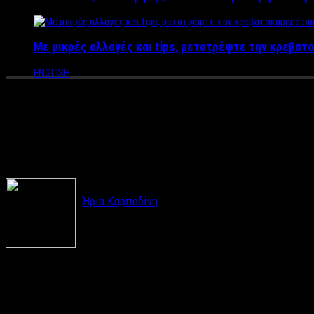
Με μικρές αλλαγές και tips, μετατρέψτε την κρεβατο
ENGLISH
Σε ποιες τιμές θα κινηθεί φέ
για να σας βγει οικονομικά κα
Ήρια Καρποδίνη
Στα ίδια ύψη κόστους με πέρσι θα βρίσκονται τα
Εμπορίου και Επιχειρηματικότητας (ΕΣΕΕ) που 
Η λαγάνα, οι ελιές, ο ταραμάς, ο χαλβάς και τα κονσερβοποιημέ
αυξανόμενο κατά 0,8% για το 2018. Άλλο προϊόν στο οποίο βρίσκ