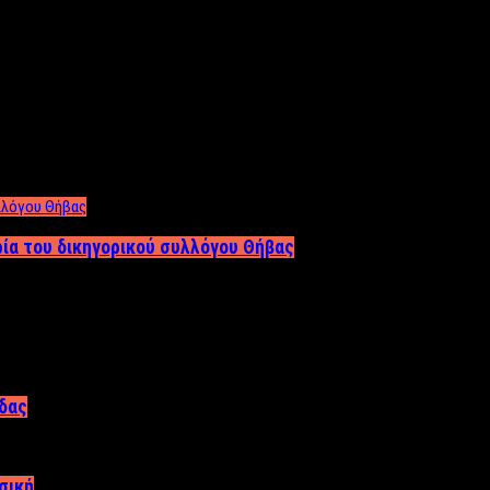
ρία του δικηγορικού συλλόγου Θήβας
άδας
σική