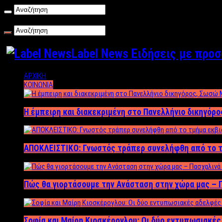
Παρασκευή , 07/08/2026
Label News Ειδήσεις με προ
ΑΡΧΙΚΗ
ΚΟΙΝΩΝΙΑ
Η έμπειρη και διακεκριμένη στο Πανελλήνιο δικηγόρ
ΑΠΟΚΛΕΙΣΤΙΚΟ: Γνωστός τράπερ συνελήφθη από το τ
Πώς θα γιορτάσουμε την Ανάσταση στην χώρα μας – Π
Σοφία και Μαίρη Κιοσκέρογλου: Οι δύο εντυπωσιακέ