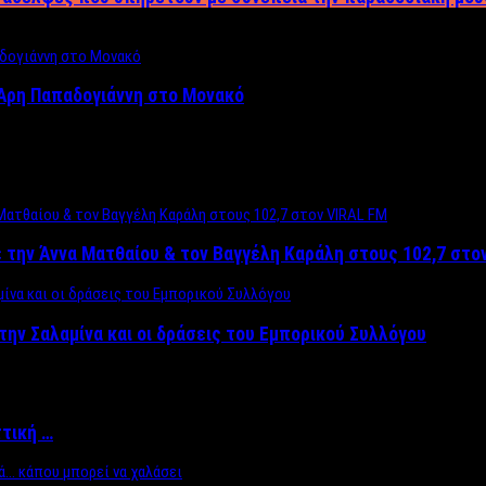
Άρη Παπαδογιάννη στο Μονακό
 την Άννα Ματθαίου & τον Βαγγέλη Καράλη στους 102,7 στο
την Σαλαμίνα και οι δράσεις του Εμπορικού Συλλόγου
ττική …