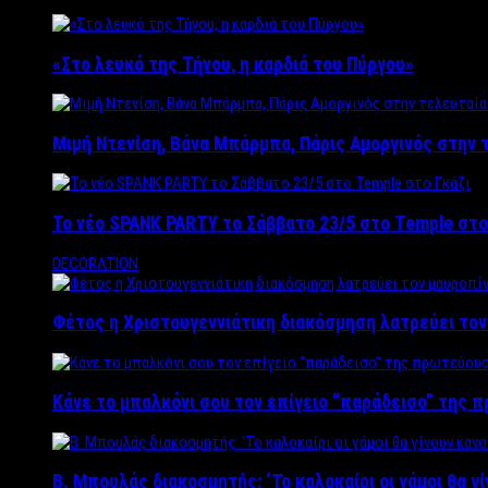
«Στο λευκό της Τήνου, η καρδιά του Πύργου»
Μιμή Ντενίση, Βάνα Μπάρμπα, Πάρις Αμοργινός στην
Το νέο SPANK PARTY το Σάββατο 23/5 στο Temple στο
DECORATION
Φέτος η Χριστουγεννιάτικη διακόσμηση λατρεύει το
Κάνε το μπαλκόνι σου τον επίγειο “παράδεισο” της 
Β. Μπουλάς διακοσμητής: ‘Το καλοκαίρι οι γάμοι θα γ