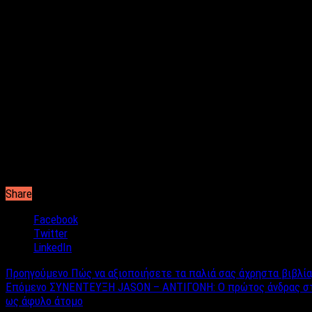
καλύπτεται από την ταυτόχρονη διπλάσια πτώση της τιμής στα 
Αναφορικά με τη τιμή του ταραμά σύμφωνα με έρευνα στα superm
θα ήταν ακριβότερος, σε επώνυμη μάρκα για τα ίδια γραμμάρια κ
βρίσκεται μόλις στο 1,20 ευρώ.
Για τον σαρακοστιανό χαλβά υπάρχουν επίσης δύο επιλογές, η πρ
ευρώ για τον ανάμεικτο με σοκολάτα, 7,50 ευρώ για τον χαλβά μ
Οι κονσέρβες θαλασσινών ξεκινούν από 3,50 ενώ άλλα κονσερβοπ
Τέλος, εάν επιλέξετε να αγοράσετε έτοιμη λαγάνα από φούρνο η
άποψη ποσότητας.
Share
Facebook
Twitter
LinkedIn
Προηγούμενο
Πώς να αξιοποιήσετε τα παλιά σας άχρηστα βιβλί
Επόμενο
ΣΥΝΕΝΤΕΥΞΗ JASON – ΑΝΤΙΓΟΝΗ: Ο πρώτος άνδρας στην 
ως άφυλο άτομο