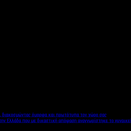
κατεψυγμένα καλαμαράκια (-20,6%) που τα βρίσκουμε από 3,50 έω
arket, για 250γρ. οι επώνυμες μάρκες φτάνουν στον ροζ ταραμά 
οστίζει 2,98 ευρώ. Φυσικά, υπάρχει πάντα και η επιλογή μη επώνυ
ώτη είναι η επιλογή κάποιας επωνυμίας. Το κόστος για τα 400γρ.
ε αμύγδαλο. Για τα ίδια προϊόντα σε ανώνυμες μάρκες, η τιμή μει
οιημένα προϊόντα όπως τα ντολμαδάκια και οι γίγαντες ξεκινούν
 τιμή της θα ξεκινά από 2,80 ευρώ, ενώ αν παρασκευάσετε τη δικ
α, διακοσμώντας όμορφα και πρωτότυπα τον χώρο σας
Ελλάδα που με δικαστική απόφαση αναγνωρίστηκε το γυναικείο 