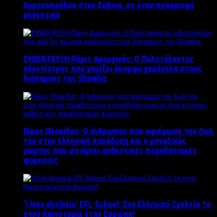
Αρμενοπούλου στην Εύβοια, σε έναν προορισμό
μαγευτικό
ΣΥΝΕΝΤΕΥΞΗ Πάρις Αμοργινός: O Πολυτάλαντος
οδοντίατρος που χαρίζει όμορφα χαμόγελα στους
διάσημους της Showbiz
Νίκος Πλακίδας: O άνθρωπος που αφιέρωσε την ζωή
του στην ελληνική παράδοση και ο μοναδικός
ράφτης που φτιάχνει αυθεντικές παραδοσιακές
φορεσιές
‘Ι love dyslexia’ EFL School: Ένα Ελληνικό Σχολείo 1ο
στην Καινοτομία στην Ευρώπη!