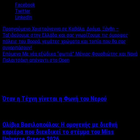
Facebook
Twitter
LinkedIn
Προηγούμενο
Χριστούγεννα σε Καβάλα, Δράμα, Ξάνθη –
Ταξιδεύουμε στην Ελλάδα και σας γνωρίζουμε τις όμορφες
πόλεις του Βορρά, γεμάτες χρώματα και τοπία που θα σας
συναρπάσουν!
Επόμενο
Με νέα εξώδικα “φωτιά” Μένιος Φουρθιώτης και Νανά
Παλαιτσάκη απέναντι στο Open
Σχετικά άρθρα
Όταν η Τέχνη γίνεται η Φωνή του Νερού
Ολίβια Βασιλοπούλου: Η ομογενής με διεθνή
καριέρα που διεκδικεί το στέμμα του Miss
Universe Greece 2026