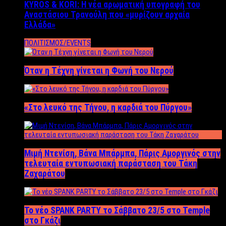
KYROS & KORI: Η νέα αρωματική υπογραφή του
Αναστάσιου Τρανούλη που «μυρίζουν αρχαία
Ελλάδα»
ΠΟΛΙΤΙΣΜΟΣ/EVENTS
Όταν η Τέχνη γίνεται η Φωνή του Νερού
«Στο λευκό της Τήνου, η καρδιά του Πύργου»
Μιμή Ντενίση, Βάνα Μπάρμπα, Πάρις Αμοργινός στην
τελευταία εντυπωσιακή παράσταση του Τάκη
Ζαχαράτου
Το νέο SPANK PARTY το Σάββατο 23/5 στο Temple
στο Γκάζι