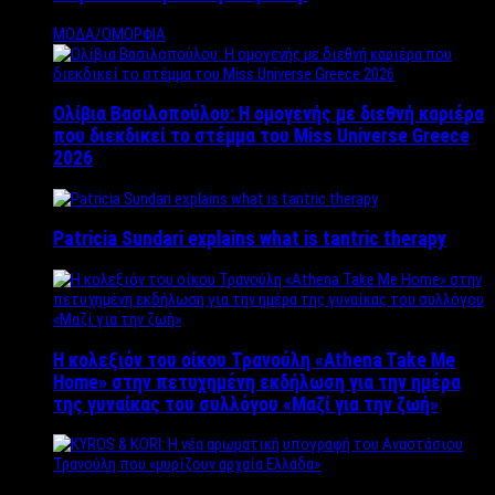
ΜΟΔΑ/ΟΜΟΡΦΙΑ
Ολίβια Βασιλοπούλου: Η ομογενής με διεθνή καριέρα
που διεκδικεί το στέμμα του Miss Universe Greece
2026
Patricia Sundari explains what is tantric therapy
Η κολεξιόν του οίκου Τρανούλη «Athena Take Me
Home» στην πετυχημένη εκδήλωση για την ημέρα
της γυναίκας του συλλόγου «Μαζί για την ζωή»