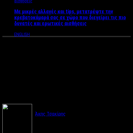
Με μικρές αλλαγές και tips, μετατρέψτε την
κρεβατοκάμαρά σας σε χώρο που διεγείρει τις πιο
δυνατές και ερωτικές αισθήσεις
ENGLISH
Χριστουγεννιάτικα δώρα –
Βιβλία για την σύντροφό σου:
Δύο προτάσεις για να την
εντυπωσιάσεις
Άκης Τσακίρης