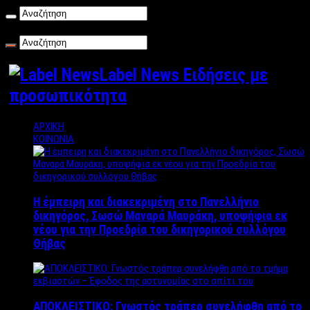
Παρασκευή , 07/08/2026
Label News Ειδήσεις με
προσωπικότητα
ΑΡΧΙΚΗ
ΚΟΙΝΩΝΙΑ
Η έμπειρη και διακεκριμένη στο Πανελλήνιο
δικηγόρος, Σωσώ Μαναρά Μαυράκη, υποψήφια εκ
νέου για την Προεδρία του δικηγορικού συλλόγου
Θήβας
ΑΠΟΚΛΕΙΣΤΙΚΟ: Γνωστός τράπερ συνελήφθη από το