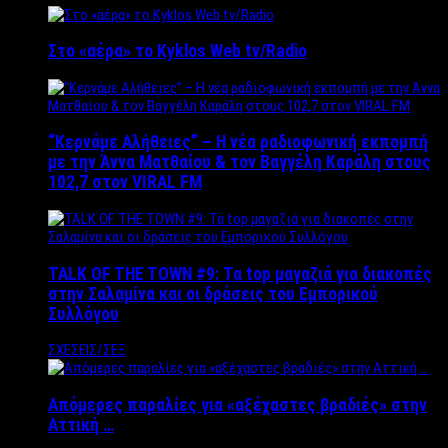
Στο «αέρα» το Kyklos Web tv/Radio
“Kερνάμε Αλήθειες” – Η νέα ραδιοφωνική εκπομπή
με την Άννα Ματθαίου & τον Βαγγέλη Καράλη στους
102,7 στον VIRAL FM
TALK OF THE TOWN #9: Τα top μαγαζιά για διακοπές
στην Σαλαμίνα και οι δράσεις του Εμπορικού
Συλλόγου
ΣΧΕΣΕΙΣ/ΣΕΞ
Απόμερες παραλίες για «αξέχαστες βραδιές» στην
Αττική …