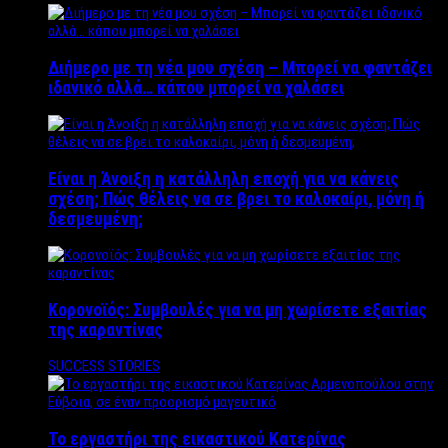
Διήμερο με τη νέα μου σχέση – Μπορεί να φαντάζει
ιδανικό αλλά… κάπου μπορεί να χαλάσει
Είναι η Άνοιξη η κατάλληλη εποχή για να κάνεις
σχέση; Πώς θέλεις να σε βρει το καλοκαίρι, μόνη ή
δεσμευμένη;
Κορονοϊός: Συμβουλές για να μη χωρίσετε εξαιτίας
της καραντίνας
SUCCESS STORIES
Το εργαστήρι της εικαστικού Κατερίνας