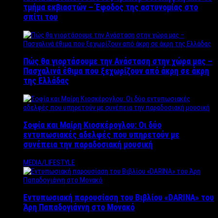
τμήμα εκβιαστών – Έφοδος της αστυνομίας στο
σπίτι του
Πώς θα γιορτάσουμε την Ανάσταση στην χώρα μας –
Πασχαλινά έθιμα που ξεχωρίζουν από άκρη σε άκρη
της Ελλάδας
Σοφία και Μαίρη Κιοσκέρογλου: Οι δύο
εντυπωσιακές αδελφές που υπηρετούν με
συνέπεια την παραδοσιακή μουσική
MEDIA/LIFESTYLE
Εντυπωσιακή παρουσίαση του Βιβλίου «DARINA» του
Άρη Παπαδογιάννη στο Μονακό