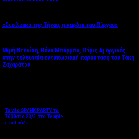
«Στο λευκό της Τήνου, η καρδιά του Πύργου»
Μιμή Ντενίση, Βάνα Μπάρμπα, Πάρις Αμοργινός
στην τελευταία εντυπωσιακή παράσταση του Τάκη
Ζαχαράτου
Δείτε επίσης
Το νέο SPANK PARTY το
Σάββατο 23/5 στο Temple
στο Γκάζι
Aπό τον Βαγγέλη Καράλη Το