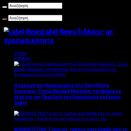
Δευτέρα , 10/08/2026
Label News Ειδήσεις με
προσωπικότητα
ΑΡΧΙΚΗ
ΚΟΙΝΩΝΙΑ
Η έμπειρη και διακεκριμένη στο Πανελλήνιο
δικηγόρος, Σωσώ Μαναρά Μαυράκη, υποψήφια εκ
νέου για την Προεδρία του δικηγορικού συλλόγου
Θήβας
ΑΠΟΚΛΕΙΣΤΙΚΟ: Γνωστός τράπερ συνελήφθη από το