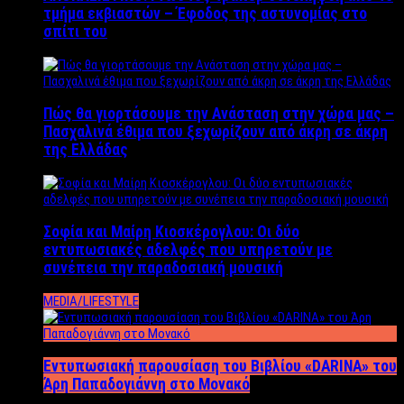
τμήμα εκβιαστών – Έφοδος της αστυνομίας στο
σπίτι του
Πώς θα γιορτάσουμε την Ανάσταση στην χώρα μας –
Πασχαλινά έθιμα που ξεχωρίζουν από άκρη σε άκρη
της Ελλάδας
Σοφία και Μαίρη Κιοσκέρογλου: Οι δύο
εντυπωσιακές αδελφές που υπηρετούν με
συνέπεια την παραδοσιακή μουσική
MEDIA/LIFESTYLE
Εντυπωσιακή παρουσίαση του Βιβλίου «DARINA» του
Άρη Παπαδογιάννη στο Μονακό