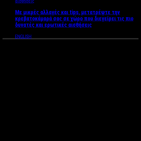
Με μικρές αλλαγές και tips, μετατρέψτε την
κρεβατοκάμαρά σας σε χώρο που διεγείρει τις πιο
δυνατές και ερωτικές αισθήσεις
ENGLISH
Game of Love: Έρχεται το
Reality αποπλάνησης και
προδοσίας στον ΑΝΤ1 – Σέξι
χορός, ερωτικό μασάζ,
ημίγυμνες γυναίκες που
προκαλούν και σεξ στην “βίλα
της ακολασίας” (VIDEO)