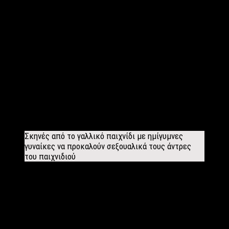
Αναμφίβολα το παιχνίδι αναμένεται να δημιουργήσει πολλές
αντιδράσεις καθώς θα προβάλλεται μέσα από τους
τηλεοπτικούς μας δέκτες
πώς να μάθεις να απατάς και να
“κερατώνεις” τον σύντροφό σου για χάρη της τηλεθέασης
και των χρημάτων.
Επίσης πέρα από το ηθικό κομμάτι του παιχνιδιού μιλάμε για
ριάλιτι και παιχνίδια παρωχημένα που το ερώτημα που τίθεται
είναι γιατί έχουν θέση στην Ελλάδα της κρίσης και μάλιστα το
2018
σε μια εποχή που τα πράγματα αντί να πηγαίνουν
μπροστά μας “τραβάνε” δεκαετίες πίσω.
Σκηνές από το γαλλικό παιχνίδι με ημίγυμνες
γυναίκες να προκαλούν σεξουαλικά τους άντρες
του παιχνιδιού