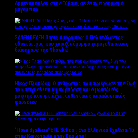
Αρμενοπούλου στην Εύβοια, σε έναν προορισμό
μαγευτικό
ΣΥΝΕΝΤΕΥΞΗ Πάρις Αμοργινός: O Πολυτάλαντος
οδοντίατρος που χαρίζει όμορφα χαμόγελα στους
διάσημους της Showbiz
Νίκος Πλακίδας: O άνθρωπος που αφιέρωσε την ζωή
του στην ελληνική παράδοση και ο μοναδικός
ράφτης που φτιάχνει αυθεντικές παραδοσιακές
φορεσιές
‘Ι love dyslexia’ EFL School: Ένα Ελληνικό Σχολείo 1ο
στην Καινοτομία στην Ευρώπη!