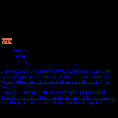
Share
Facebook
Twitter
LinkedIn
Προηγούμενο
Η οπλοκατοχή στην Ελλάδα μπορεί να μειώσει
την εγκληματικότητα; Τι δείχνουν οι έρευνες και τα στοιχεία
για τις χώρες που οι πολίτες «παίρνουν τον Νόμο στα χέρια
τους»
Επόμενο
Πλανητάριο: Μια εναλλακτική και επιμορφωτική
επιλογή εξόδου που θα σας συναρπάσει και θα σας γοητεύσει –
Στο κέντρο της Αθήνας που αξίζει όλοι να επισκεφτούν
Σχετικά άρθρα