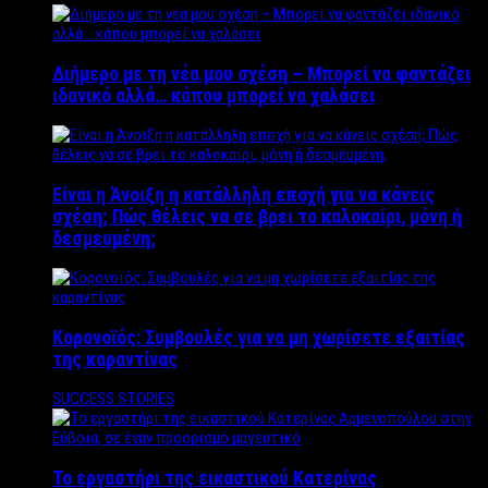
Διήμερο με τη νέα μου σχέση – Μπορεί να φαντάζει
ιδανικό αλλά… κάπου μπορεί να χαλάσει
Είναι η Άνοιξη η κατάλληλη εποχή για να κάνεις
σχέση; Πώς θέλεις να σε βρει το καλοκαίρι, μόνη ή
δεσμευμένη;
Κορονοϊός: Συμβουλές για να μη χωρίσετε εξαιτίας
της καραντίνας
SUCCESS STORIES
Το εργαστήρι της εικαστικού Κατερίνας