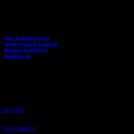
Δείτε επίσης
Από το Ναύπλιο στο
διεθνές κοινό: Η «Αέναη
Κίνηση του Ύδατος»
βραβεύεται
Στο πλαίσιο του 8ου Διεθνούς
Φεστιβάλ Κινηματογράφου
Ναυπλίου «ΓΕΦΥΡΕΣ», το
ντοκιμαντέρ «Η Αέναη Κίνηση
του …
EDITORIAL
ΠΟΙΟΙ ΕΙΜΑΣΤΕ