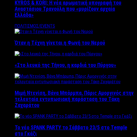
KYROS & KORI: Η νέα αρωματική υπογραφή του
Αναστάσιου Τρανούλη που «μυρίζουν αρχαία
Ελλάδα»
ΠΟΛΙΤΙΣΜΟΣ/EVENTS
Όταν η Τέχνη γίνεται η Φωνή του Νερού
«Στο λευκό της Τήνου, η καρδιά του Πύργου»
Μιμή Ντενίση, Βάνα Μπάρμπα, Πάρις Αμοργινός στην
τελευταία εντυπωσιακή παράσταση του Τάκη
Ζαχαράτου
Το νέο SPANK PARTY το Σάββατο 23/5 στο Temple
στο Γκάζι