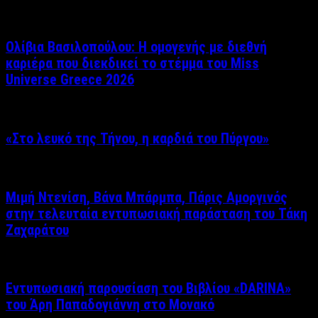
Ολίβια Βασιλοπούλου: Η ομογενής με διεθνή
καριέρα που διεκδικεί το στέμμα του Miss
Universe Greece 2026
«Στο λευκό της Τήνου, η καρδιά του Πύργου»
Μιμή Ντενίση, Βάνα Μπάρμπα, Πάρις Αμοργινός
στην τελευταία εντυπωσιακή παράσταση του Τάκη
Ζαχαράτου
Εντυπωσιακή παρουσίαση του Βιβλίου «DARINA»
του Άρη Παπαδογιάννη στο Μονακό