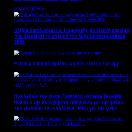
ΜΟΔΑ/ΟΜΟΡΦΙΑ
Ολίβια Βασιλοπούλου: Η ομογενής με διεθνή καριέρα
που διεκδικεί το στέμμα του Miss Universe Greece
2026
Patricia Sundari explains what is tantric therapy
Η κολεξιόν του οίκου Τρανούλη «Athena Take Me
Home» στην πετυχημένη εκδήλωση για την ημέρα
της γυναίκας του συλλόγου «Μαζί για την ζωή»