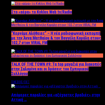
Στο «αέρα» το Kyklos Web tv/Radio
“Kερνάμε Αλήθειες” – Η νέα ραδιοφωνική εκπομπή
με την Άννα Ματθαίου & τον Βαγγέλη Καράλη στους
102,7 στον VIRAL FM
TALK OF THE TOWN #9: Τα top μαγαζιά για διακοπές
στην Σαλαμίνα και οι δράσεις του Εμπορικού
Συλλόγου
ΣΧΕΣΕΙΣ/ΣΕΞ
Απόμερες παραλίες για «αξέχαστες βραδιές» στην
Αττική …