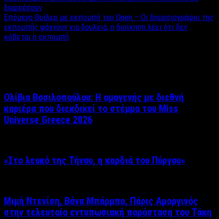
διαρκέσουν
Επόμενο
Θρίλερ με εκπομπή του Open – Oι δημοσιογράφοι της
εκπομπής ψάχνουν για δουλειά, η διοίκηση λέει ότι δεν
κόβεται η εκπομπή
Σχετικά άρθρα
Ολίβια Βασιλοπούλου: Η ομογενής με διεθνή
καριέρα που διεκδικεί το στέμμα του Miss
Universe Greece 2026
«Στο λευκό της Τήνου, η καρδιά του Πύργου»
Μιμή Ντενίση, Βάνα Μπάρμπα, Πάρις Αμοργινός
στην τελευταία εντυπωσιακή παράσταση του Τάκη