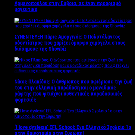
Αρμενοπούλου στην Εύβοια, σε έναν προορισμό
μαγευτικό
ΣΥΝΕΝΤΕΥΞΗ Πάρις Αμοργινός: O Πολυτάλαντος
οδοντίατρος που χαρίζει όμορφα χαμόγελα στους
διάσημους της Showbiz
Νίκος Πλακίδας: O άνθρωπος που αφιέρωσε την ζωή
του στην ελληνική παράδοση και ο μοναδικός
ράφτης που φτιάχνει αυθεντικές παραδοσιακές
φορεσιές
‘Ι love dyslexia’ EFL School: Ένα Ελληνικό Σχολείo 1ο
στην Καινοτομία στην Ευρώπη!