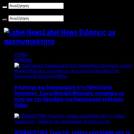
Παρασκευή , 07/08/2026
Label News Ειδήσεις με
προσωπικότητα
ΑΡΧΙΚΗ
ΚΟΙΝΩΝΙΑ
Η έμπειρη και διακεκριμένη στο Πανελλήνιο
δικηγόρος, Σωσώ Μαναρά Μαυράκη, υποψήφια εκ
νέου για την Προεδρία του δικηγορικού συλλόγου
Θήβας
ΑΠΟΚΛΕΙΣΤΙΚΟ: Γνωστός τράπερ συνελήφθη από το