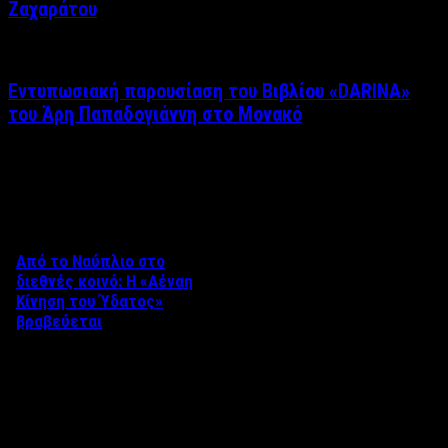
Ζαχαράτου
Εντυπωσιακή παρουσίαση του Βιβλίου «DARINA»
του Άρη Παπαδογιάννη στο Μονακό
Δείτε επίσης
Από το Ναύπλιο στο
διεθνές κοινό: Η «Αέναη
Κίνηση του Ύδατος»
βραβεύεται
Στο πλαίσιο του 8ου Διεθνούς
Φεστιβάλ Κινηματογράφου
Ναυπλίου «ΓΕΦΥΡΕΣ», το
ντοκιμαντέρ «Η Αέναη Κίνηση
του …