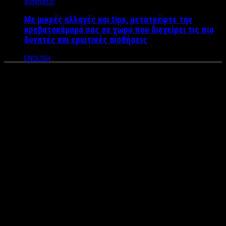
Με μικρές αλλαγές και tips, μετατρέψτε την
κρεβατοκάμαρά σας σε χώρο που διεγείρει τις πιο
δυνατές και ερωτικές αισθήσεις
ENGLISH
H νέα οργισμένη απάντηση
του Άνθιμου Ανανιάδη κατά
της πρώην συντρόφου του,
Μαρίας Νεφέλης Γαζή
Πόλεμος δίχως τέλος ανάμεσα στον διάσημο ηθοποιό και την
πρώην σύντροφό του, Νεφέλη Γαζή. Ο διάσημος ηθοποιός
απαντάει εκ νέου στις δηλώσεις της νεαρής ηθοποιού:
“Οσο και αν ως ένα κοινό άνθρωπο με πνίγουν συναισθήματα
αγανάκτησης και θυμού από την διαχείρηση και εκμετάλλευση,