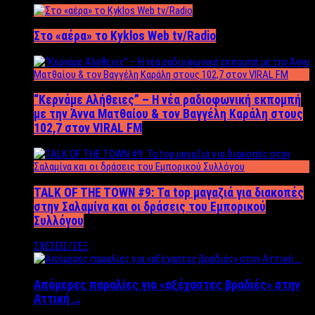
Στο «αέρα» το Kyklos Web tv/Radio
“Kερνάμε Αλήθειες” – Η νέα ραδιοφωνική εκπομπή
με την Άννα Ματθαίου & τον Βαγγέλη Καράλη στους
102,7 στον VIRAL FM
TALK OF THE TOWN #9: Τα top μαγαζιά για διακοπές
στην Σαλαμίνα και οι δράσεις του Εμπορικού
Συλλόγου
ΣΧΕΣΕΙΣ/ΣΕΞ
Απόμερες παραλίες για «αξέχαστες βραδιές» στην
Αττική …