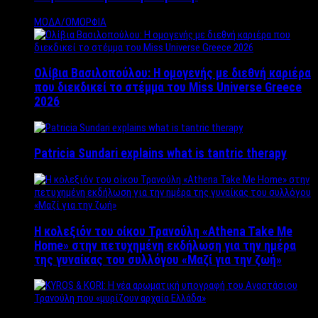
ΜΟΔΑ/ΟΜΟΡΦΙΑ
Ολίβια Βασιλοπούλου: Η ομογενής με διεθνή καριέρα
που διεκδικεί το στέμμα του Miss Universe Greece
2026
Patricia Sundari explains what is tantric therapy
Η κολεξιόν του οίκου Τρανούλη «Athena Take Me
Home» στην πετυχημένη εκδήλωση για την ημέρα
της γυναίκας του συλλόγου «Μαζί για την ζωή»