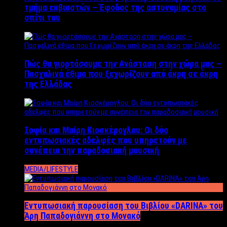
τμήμα εκβιαστών – Έφοδος της αστυνομίας στο
σπίτι του
Πώς θα γιορτάσουμε την Ανάσταση στην χώρα μας –
Πασχαλινά έθιμα που ξεχωρίζουν από άκρη σε άκρη
της Ελλάδας
Σοφία και Μαίρη Κιοσκέρογλου: Οι δύο
εντυπωσιακές αδελφές που υπηρετούν με
συνέπεια την παραδοσιακή μουσική
MEDIA/LIFESTYLE
Εντυπωσιακή παρουσίαση του Βιβλίου «DARINA» του
Άρη Παπαδογιάννη στο Μονακό