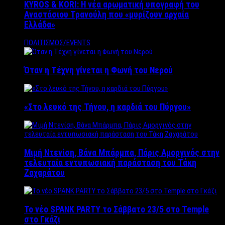
KYROS & KORI: Η νέα αρωματική υπογραφή του
Αναστάσιου Τρανούλη που «μυρίζουν αρχαία
Ελλάδα»
ΠΟΛΙΤΙΣΜΟΣ/EVENTS
Όταν η Τέχνη γίνεται η Φωνή του Νερού
«Στο λευκό της Τήνου, η καρδιά του Πύργου»
Μιμή Ντενίση, Βάνα Μπάρμπα, Πάρις Αμοργινός στην
τελευταία εντυπωσιακή παράσταση του Τάκη
Ζαχαράτου
Το νέο SPANK PARTY το Σάββατο 23/5 στο Temple
στο Γκάζι