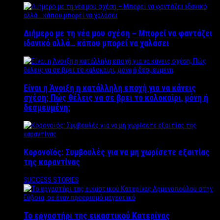
Διήμερο με τη νέα μου σχέση – Μπορεί να φαντάζει
ιδανικό αλλά… κάπου μπορεί να χαλάσει
Είναι η Άνοιξη η κατάλληλη εποχή για να κάνεις
σχέση; Πώς θέλεις να σε βρει το καλοκαίρι, μόνη ή
δεσμευμένη;
Κορονοϊός: Συμβουλές για να μη χωρίσετε εξαιτίας
της καραντίνας
SUCCESS STORIES
Το εργαστήρι της εικαστικού Κατερίνας