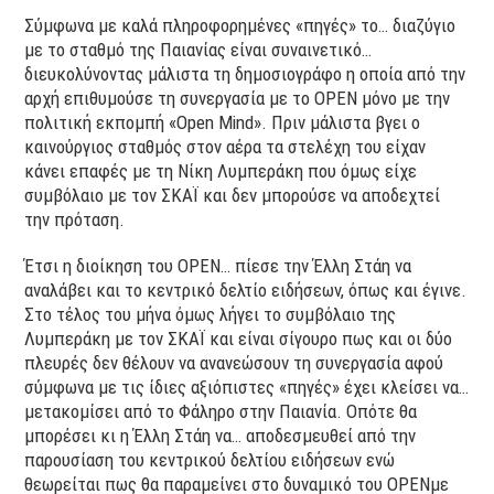
Σύμφωνα με καλά πληροφορημένες «πηγές» το… διαζύγιο
με το σταθμό της Παιανίας είναι συναινετικό…
διευκολύνοντας μάλιστα τη δημοσιογράφο η οποία από την
αρχή επιθυμούσε τη συνεργασία με το
OPEN
μόνο με την
πολιτική εκπομπή «
Open
Mind
». Πριν μάλιστα βγει ο
καινούργιος σταθμός στον αέρα τα στελέχη του είχαν
κάνει επαφές με τη Νίκη Λυμπεράκη που όμως είχε
συμβόλαιο με τον ΣΚΑΪ και δεν μπορούσε να αποδεχτεί
την πρόταση.
Έτσι η διοίκηση του
OPEN
… πίεσε την Έλλη Στάη να
αναλάβει και το κεντρικό δελτίο ειδήσεων, όπως και έγινε.
Στο τέλος του μήνα όμως λήγει το συμβόλαιο της
Λυμπεράκη με τον ΣΚΑΪ και είναι σίγουρο πως και οι δύο
πλευρές δεν θέλουν να ανανεώσουν τη συνεργασία αφού
σύμφωνα με τις ίδιες αξιόπιστες «πηγές» έχει κλείσει να…
μετακομίσει από το Φάληρο στην Παιανία. Οπότε θα
μπορέσει κι η Έλλη Στάη να… αποδεσμευθεί από την
παρουσίαση του κεντρικού δελτίου ειδήσεων ενώ
θεωρείται πως θα παραμείνει στο δυναμικό του
OPEN
με