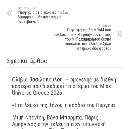
Προηγούμενο
Υποψήφια στις εκλογές η Βάνα
Μπάρμπα – Με ποιο κόμμα
“κατεβαίνει”;
Επόμενο
Στην εφημερίδα ΜΠΑΜ που
κυκλοφορεί – Η πρώην σύντροφος
του Μ. Παπαμακαριου ξεσπά
αποκλειστικά: «Από το ξύλο
απέβαλα δυο φορές»
Σχετικά άρθρα
Ολίβια Βασιλοπούλου: Η ομογενής με διεθνή
καριέρα που διεκδικεί το στέμμα του Miss
Universe Greece 2026
«Στο λευκό της Τήνου, η καρδιά του Πύργου»
Μιμή Ντενίση, Βάνα Μπάρμπα, Πάρις
Αμοργινός στην τελευταία εντυπωσιακή