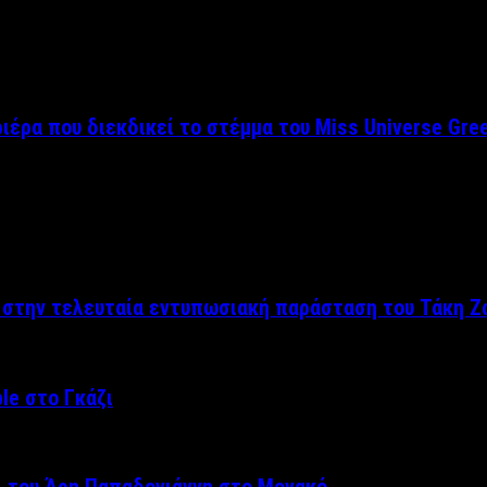
ριέρα που διεκδικεί το στέμμα του Miss Universe Gre
ς στην τελευταία εντυπωσιακή παράσταση του Τάκη Ζ
le στο Γκάζι