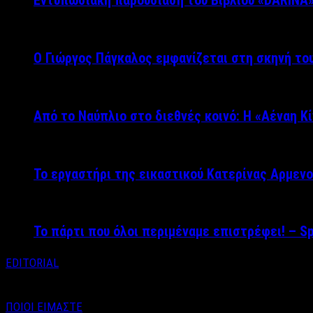
Εντυπωσιακή παρουσίαση του Βιβλίου «DARINA
Ο Γιώργος Πάγκαλος εμφανίζεται στη σκηνή του
Από το Ναύπλιο στο διεθνές κοινό: Η «Αέναη Κ
Το εργαστήρι της εικαστικού Κατερίνας Αρμενο
Το πάρτι που όλοι περιμέναμε επιστρέφει! – S
EDITORIAL
ΠΟΙΟΙ ΕΙΜΑΣΤΕ