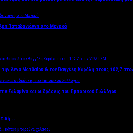
Άρη Παπαδογιάννη στο Μονακό
 την Άννα Ματθαίου & τον Βαγγέλη Καράλη στους 102,7 στο
την Σαλαμίνα και οι δράσεις του Εμπορικού Συλλόγου
ττική …