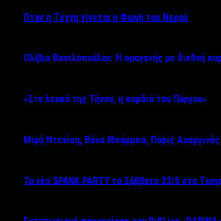
Όταν η Τέχνη γίνεται η Φωνή του Νερού
Ολίβια Βασιλοπούλου: Η ομογενής με διεθνή κα
«Στο λευκό της Τήνου, η καρδιά του Πύργου»
Μιμή Ντενίση, Βάνα Μπάρμπα, Πάρις Αμοργινό
Το νέο SPANK PARTY το Σάββατο 23/5 στο Temp