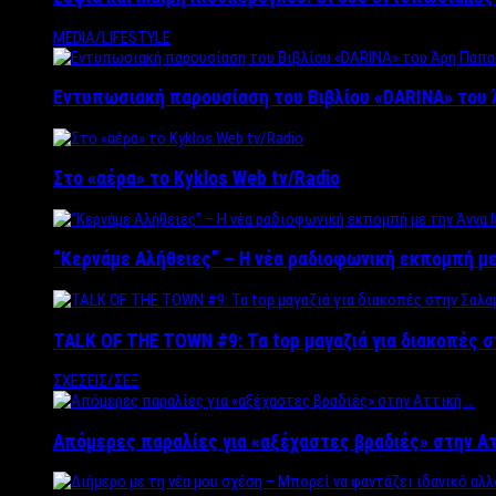
MEDIA/LIFESTYLE
Εντυπωσιακή παρουσίαση του Βιβλίου «DARINA» του 
Στο «αέρα» το Kyklos Web tv/Radio
“Kερνάμε Αλήθειες” – Η νέα ραδιοφωνική εκπομπή με
TALK OF THE TOWN #9: Τα top μαγαζιά για διακοπές σ
ΣΧΕΣΕΙΣ/ΣΕΞ
Απόμερες παραλίες για «αξέχαστες βραδιές» στην Α