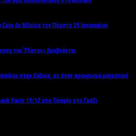
» του Άρη Παπαδογιάννη στο Μονακό
 Caja de Música την Πέμπτη 29 Ιανουαρίου
ίνηση του Ύδατος» βραβεύεται
πούλου στην Εύβοια, σε έναν προορισμό μαγευτικό
pank Party 19/12 στο Temple στο Γκάζι