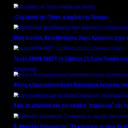
«Στο λευκό της Τήνου, η καρδιά του Πύργου»
Μιμή Ντενίση, Βάνα Μπάρμπα, Πάρις Αμοργινός στην
Το νέο SPANK PARTY το Σάββατο 23/5 στο Temple στο
DECORATION
Φέτος η Χριστουγεννιάτικη διακόσμηση λατρεύει το
Κάνε το μπαλκόνι σου τον επίγειο “παράδεισο” της 
Β. Μπουλάς διακοσμητής: ‘Το καλοκαίρι οι γάμοι θα γ