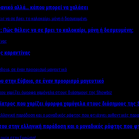
δανικό αλλά… κάπου μπορεί να χαλάσει
; Πώς θέλεις να σε βρει το καλοκαίρι, μόνη ή δεσμευμένη;
ης καραντίνας
υ στην Εύβοια, σε έναν προορισμό μαγευτικό
ίατρος που χαρίζει όμορφα χαμόγελα στους διάσημους της 
του στην ελληνική παράδοση και ο μοναδικός ράφτης που φ