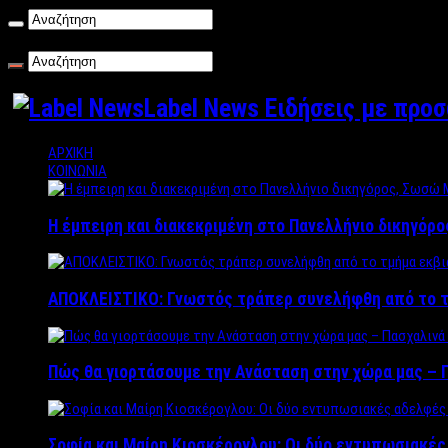
Σάββατο , 08/08/2026
Label News Ειδήσεις με προ
ΑΡΧΙΚΗ
ΚΟΙΝΩΝΙΑ
Η έμπειρη και διακεκριμένη στο Πανελλήνιο δικηγόρ
ΑΠΟΚΛΕΙΣΤΙΚΟ: Γνωστός τράπερ συνελήφθη από το τ
Πώς θα γιορτάσουμε την Ανάσταση στην χώρα μας – Π
Σοφία και Μαίρη Κιοσκέρογλου: Οι δύο εντυπωσιακέ