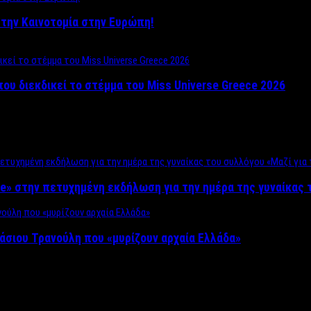
ο στην Καινοτομία στην Ευρώπη!
που διεκδικεί το στέμμα του Miss Universe Greece 2026
e» στην πετυχημένη εκδήλωση για την ημέρα της γυναίκας τ
άσιου Τρανούλη που «μυρίζουν αρχαία Ελλάδα»