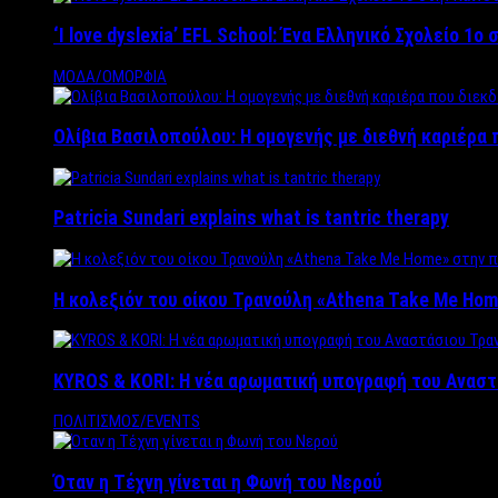
‘Ι love dyslexia’ EFL School: Ένα Ελληνικό Σχολείo 1
ΜΟΔΑ/ΟΜΟΡΦΙΑ
Ολίβια Βασιλοπούλου: Η ομογενής με διεθνή καριέρα 
Patricia Sundari explains what is tantric therapy
Η κολεξιόν του οίκου Τρανούλη «Athena Take Me Hom
KYROS & KORI: Η νέα αρωματική υπογραφή του Αναστ
ΠΟΛΙΤΙΣΜΟΣ/EVENTS
Όταν η Τέχνη γίνεται η Φωνή του Νερού