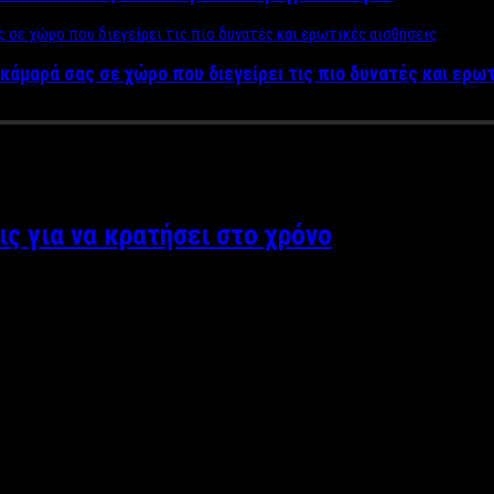
κάμαρά σας σε χώρο που διεγείρει τις πιο δυνατές και ερω
ς για να κρατήσει στο χρόνο
ρωτα, υπάρχουν τρόποι για να τον κρατήσεις ζωντανό. Πάνω από
εις από απόσταση, το πιο σημαντικό στοιχείο που κρατάει τα ζευ