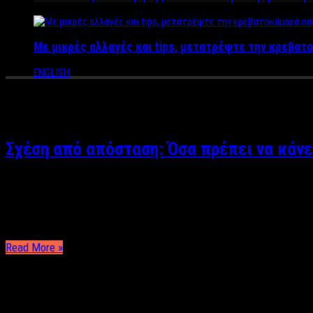
Με μικρές αλλαγές και tips, μετατρέψτε την κρεβατο
ENGLISH
Tag Archives:
απόσταση
Σχέση από απόσταση: Όσα πρέπει να κάνει
Άκης Τσακίρης Αν ανησυχείς πως η απόσταση θα σκοτώσει τον έ
απόσταση, με πρώτους και καλύτερους τους φοιτητές. Στις σχέσ
Read More »
ΤΕΛΕΥΤΑΙΑ ΝΕΑ