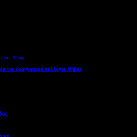
ρία του δικηγορικού συλλόγου Θήβας
άδας
σική