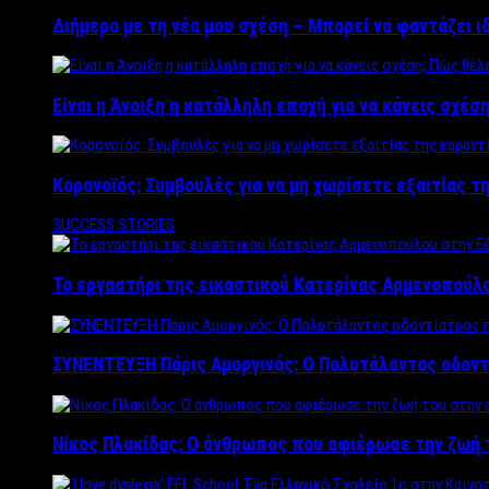
Διήμερο με τη νέα μου σχέση – Μπορεί να φαντάζει ι
Είναι η Άνοιξη η κατάλληλη εποχή για να κάνεις σχέση
Κορονοϊός: Συμβουλές για να μη χωρίσετε εξαιτίας τ
SUCCESS STORIES
Το εργαστήρι της εικαστικού Κατερίνας Αρμενοπούλο
ΣΥΝΕΝΤΕΥΞΗ Πάρις Αμοργινός: O Πολυτάλαντος οδοντ
Νίκος Πλακίδας: O άνθρωπος που αφιέρωσε την ζωή 