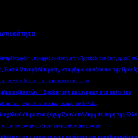
σωπικότητα
ος, Σωσώ Μαναρά Μαυράκη, υποψήφια εκ νέου για την Προεδ
μήμα εκβιαστών – Έφοδος της αστυνομίας στο σπίτι του
ασχαλινά έθιμα που ξεχωρίζουν από άκρη σε άκρη της Ελλ
ς αδελφές που υπηρετούν με συνέπεια την παραδοσιακή μου