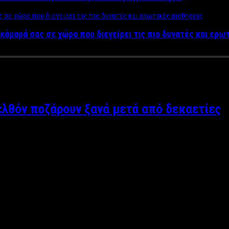
κάμαρά σας σε χώρο που διεγείρει τις πιο δυνατές και ερω
ρελθόν ποζάρουν ξανά μετά από δεκαετίες
λαστικό που γέμισαν ρυτίδες και χιλιάδες έφηβοι και μη της εποχ
μαζί που πλύθηκαν και έχουν γίνει ροζ λέει το αγαπημένο τραγού