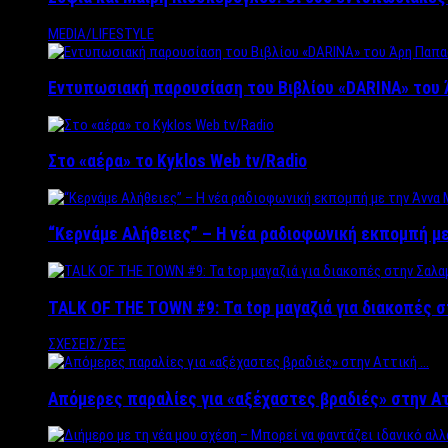
MEDIA/LIFESTYLE
Εντυπωσιακή παρουσίαση του Βιβλίου «DARINA» του 
Στο «αέρα» το Kyklos Web tv/Radio
“Kερνάμε Αλήθειες” – Η νέα ραδιοφωνική εκπομπή με
TALK OF THE TOWN #9: Τα top μαγαζιά για διακοπές σ
ΣΧΕΣΕΙΣ/ΣΕΞ
Απόμερες παραλίες για «αξέχαστες βραδιές» στην Α