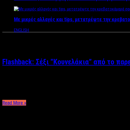
Με μικρές αλλαγές και tips, μετατρέψτε την κρεβατο
ENGLISH
Tag Archives:
playboy
Flashback: Σέξι “Κουνελάκια” από το πα
Άκης Τσακίρης Σελίδες που έχουν γίνει κίτρινες, δέρματα σαν π
όμως σήμερα κάποια από τα κουνελάκια του τότε Playboy; Ρούχα 
Read More »
ΤΕΛΕΥΤΑΙΑ ΝΕΑ