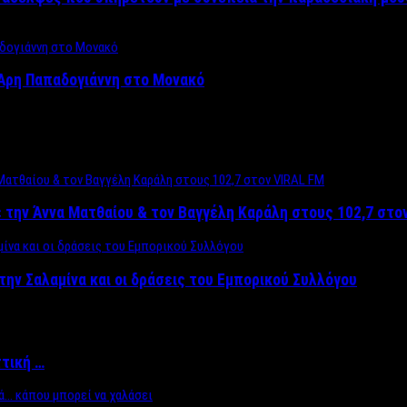
Άρη Παπαδογιάννη στο Μονακό
 την Άννα Ματθαίου & τον Βαγγέλη Καράλη στους 102,7 στο
την Σαλαμίνα και οι δράσεις του Εμπορικού Συλλόγου
ττική …