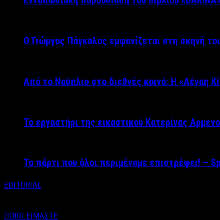
Εντυπωσιακή παρουσίαση του Βιβλίου «DARINA
Ο Γιώργος Πάγκαλος εμφανίζεται στη σκηνή του
Από το Ναύπλιο στο διεθνές κοινό: Η «Αέναη Κ
Το εργαστήρι της εικαστικού Κατερίνας Αρμενο
Το πάρτι που όλοι περιμέναμε επιστρέφει! – S
EDITORIAL
ΠΟΙΟΙ ΕΙΜΑΣΤΕ