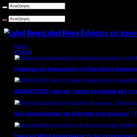
Πέμπτη , 06/08/2026
Label News Ειδήσεις με προ
ΑΡΧΙΚΗ
ΚΟΙΝΩΝΙΑ
Η έμπειρη και διακεκριμένη στο Πανελλήνιο δικηγόρ
ΑΠΟΚΛΕΙΣΤΙΚΟ: Γνωστός τράπερ συνελήφθη από το τ
Πώς θα γιορτάσουμε την Ανάσταση στην χώρα μας – Π
Σοφία και Μαίρη Κιοσκέρογλου: Οι δύο εντυπωσιακέ