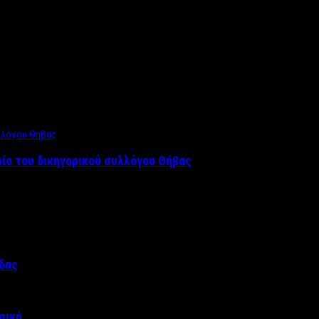
ρία του δικηγορικού συλλόγου Θήβας
άδας
σική