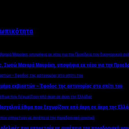
σωπικότητα
ος, Σωσώ Μαναρά Μαυράκη, υποψήφια εκ νέου για την Προεδ
μήμα εκβιαστών – Έφοδος της αστυνομίας στο σπίτι του
ασχαλινά έθιμα που ξεχωρίζουν από άκρη σε άκρη της Ελλ
ς αδελφές που υπηρετούν με συνέπεια την παραδοσιακή μου