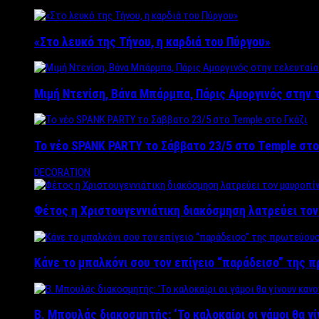
«Στο λευκό της Τήνου, η καρδιά του Πύργου»
Μιμή Ντενίση, Βάνα Μπάρμπα, Πάρις Αμοργινός στην
Το νέο SPANK PARTY το Σάββατο 23/5 στο Temple στο
DECORATION
Φέτος η Χριστουγεννιάτικη διακόσμηση λατρεύει το
Κάνε το μπαλκόνι σου τον επίγειο “παράδεισο” της 
Β. Μπουλάς διακοσμητής: ‘Το καλοκαίρι οι γάμοι θα γ