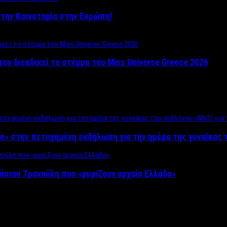
ο στην Καινοτομία στην Ευρώπη!
που διεκδικεί το στέμμα του Miss Universe Greece 2026
e» στην πετυχημένη εκδήλωση για την ημέρα της γυναίκας τ
άσιου Τρανούλη που «μυρίζουν αρχαία Ελλάδα»