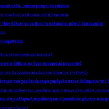
δανικό αλλά… κάπου μπορεί να χαλάσει
; Πώς θέλεις να σε βρει το καλοκαίρι, μόνη ή δεσμευμένη;
ης καραντίνας
υ στην Εύβοια, σε έναν προορισμό μαγευτικό
ίατρος που χαρίζει όμορφα χαμόγελα στους διάσημους της 
του στην ελληνική παράδοση και ο μοναδικός ράφτης που φ