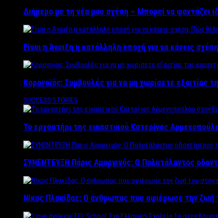
Διήμερο με τη νέα μου σχέση – Μπορεί να φαντάζει ι
Είναι η Άνοιξη η κατάλληλη εποχή για να κάνεις σχέση
Κορονοϊός: Συμβουλές για να μη χωρίσετε εξαιτίας τ
SUCCESS STORIES
Το εργαστήρι της εικαστικού Κατερίνας Αρμενοπούλο
ΣΥΝΕΝΤΕΥΞΗ Πάρις Αμοργινός: O Πολυτάλαντος οδοντ
Νίκος Πλακίδας: O άνθρωπος που αφιέρωσε την ζωή 