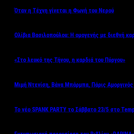
Όταν η Τέχνη γίνεται η Φωνή του Νερού
Ολίβια Βασιλοπούλου: Η ομογενής με διεθνή κα
«Στο λευκό της Τήνου, η καρδιά του Πύργου»
Μιμή Ντενίση, Βάνα Μπάρμπα, Πάρις Αμοργινό
Το νέο SPANK PARTY το Σάββατο 23/5 στο Temp