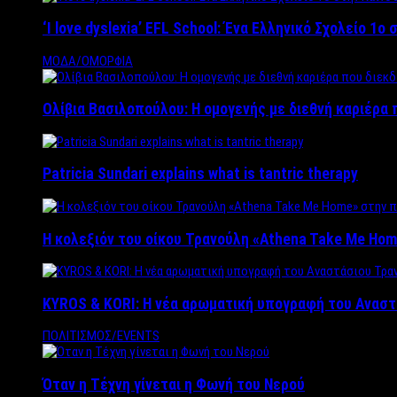
‘Ι love dyslexia’ EFL School: Ένα Ελληνικό Σχολείo 1
ΜΟΔΑ/ΟΜΟΡΦΙΑ
Ολίβια Βασιλοπούλου: Η ομογενής με διεθνή καριέρα 
Patricia Sundari explains what is tantric therapy
Η κολεξιόν του οίκου Τρανούλη «Athena Take Me Hom
KYROS & KORI: Η νέα αρωματική υπογραφή του Αναστ
ΠΟΛΙΤΙΣΜΟΣ/EVENTS
Όταν η Τέχνη γίνεται η Φωνή του Νερού