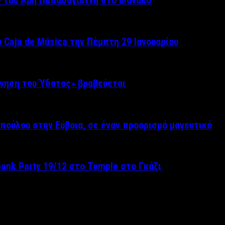
» του Άρη Παπαδογιάννη στο Μονακό
 Caja de Música την Πέμπτη 29 Ιανουαρίου
ίνηση του Ύδατος» βραβεύεται
πούλου στην Εύβοια, σε έναν προορισμό μαγευτικό
pank Party 19/12 στο Temple στο Γκάζι