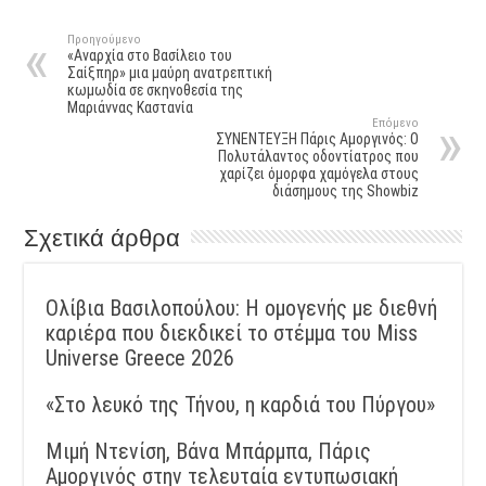
Προηγούμενο
«Αναρχία στο Βασίλειο του
Σαίξπηρ» μια μαύρη ανατρεπτική
κωμωδία σε σκηνοθεσία της
Μαριάννας Καστανία
Επόμενο
ΣΥΝΕΝΤΕΥΞΗ Πάρις Αμοργινός: O
Πολυτάλαντος οδοντίατρος που
χαρίζει όμορφα χαμόγελα στους
διάσημους της Showbiz
Σχετικά άρθρα
Ολίβια Βασιλοπούλου: Η ομογενής με διεθνή
καριέρα που διεκδικεί το στέμμα του Miss
Universe Greece 2026
«Στο λευκό της Τήνου, η καρδιά του Πύργου»
Μιμή Ντενίση, Βάνα Μπάρμπα, Πάρις
Αμοργινός στην τελευταία εντυπωσιακή