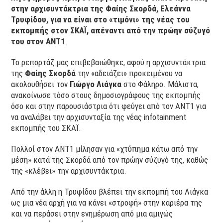
στην αρχισυντάκτρια της Φαίης Σκορδά, Ελεάννα
Τρυφίδου, για να είναι στο «τιμόνι» της νέας του
εκπομπής στον ΣΚΑΪ, απέναντι από την πρώην σύζυγό
του στον ΑΝΤ1
.
Το ρεπορτάζ μας επιβεβαιώθηκε, αφού η αρχισυντάκτρια
της
Φαίης Σκορδά
την «αδειάζει» προκειμένου να
ακολουθήσει τον
Γιώργο Λιάγκα
στο Φάληρο. Μάλιστα,
ανακοίνωσε τόσο στους δημοσιογράφους της εκπομπής
όσο και στην παρουσιάστρια ότι φεύγει από τον ΑΝΤ1 για
να αναλάβει την αρχισυνταξία της νέας infotainment
εκπομπής του ΣΚΑΪ.
Πολλοί στον ΑΝΤ1 μίλησαν για «χτύπημα κάτω από την
μέση» κατά της Σκορδά από τον πρώην σύζυγό της, καθώς
της «κλέβει» την αρχισυντάκτρια.
Από την άλλη η Τρυφίδου βλέπει την εκπομπή του Λιάγκα
ως μια νέα αρχή για να κάνει «στροφή» στην καριέρα της
και να περάσει στην ενημέρωση από μια αμιγώς