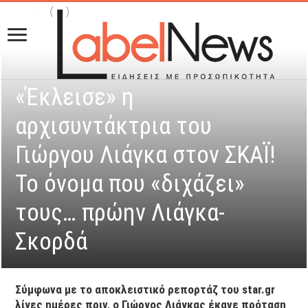
«Έκλεισε» η
αρχισυντάκτρια του
Γιώργου Λιάγκα στον ΣΚΑΪ!
Το όνομα που «διχάζει»
τους… πρώην Λιάγκα-
Σκορδά
Σύμφωνα με το αποκλειστικό ρεπορτάζ του star.gr
λίγες ημέρες πριν, o Γιώργος Λιάγκας έκανε πρόταση