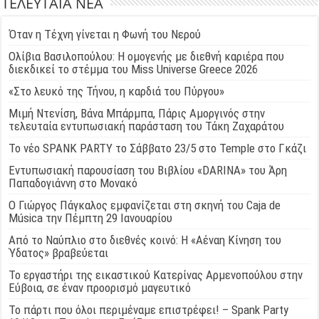
ΤΕΛΕΥΤΑΙΑ ΝΕΑ
Όταν η Τέχνη γίνεται η Φωνή του Νερού
Ολίβια Βασιλοπούλου: Η ομογενής με διεθνή καριέρα που
διεκδικεί το στέμμα του Miss Universe Greece 2026
«Στο λευκό της Τήνου, η καρδιά του Πύργου»
Μιμή Ντενίση, Βάνα Μπάρμπα, Πάρις Αμοργινός στην
τελευταία εντυπωσιακή παράσταση του Τάκη Ζαχαράτου
Το νέο SPANK PARTY το Σάββατο 23/5 στο Temple στο Γκάζι
Εντυπωσιακή παρουσίαση του Βιβλίου «DARINA» του Άρη
Παπαδογιάννη στο Μονακό
Ο Γιώργος Πάγκαλος εμφανίζεται στη σκηνή του Caja de
Música την Πέμπτη 29 Ιανουαρίου
Από το Ναύπλιο στο διεθνές κοινό: Η «Αέναη Κίνηση του
Ύδατος» βραβεύεται
Το εργαστήρι της εικαστικού Κατερίνας Αρμενοπούλου στην
Εύβοια, σε έναν προορισμό μαγευτικό
Το πάρτι που όλοι περιμέναμε επιστρέφει! – Spank Party