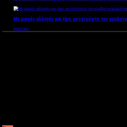
Με μικρές αλλαγές και tips, μετατρέψτε την κρεβατο
ENGLISH
«Έριξε αυλαία» ο Σπύρος Χαριτ
– Το οριστικό τέλος του από 
Αυλαία έριξε σήμερα ο Σπύρος Χαριτάτος στο Epsilon, με τον π
Ο παρουσιαστής κινήθηκε σε χαμηλά νούμερα τηλεθέασης χωρίς 
Μια δύσκολη τηλεοπτική χρονιά και για τους συνεργάτες, δημο
παρουσιαστή, γεγονός που έκανε την ομάδα της εκπομπής να αν
Μάλιστα τις τελευταίες δύο εκπομπές η αρχισυντάκτρια δεν άν
Δυστυχώς πολλές φορές τα αρνητικά νούμερα τηλεθέασης φέρνο