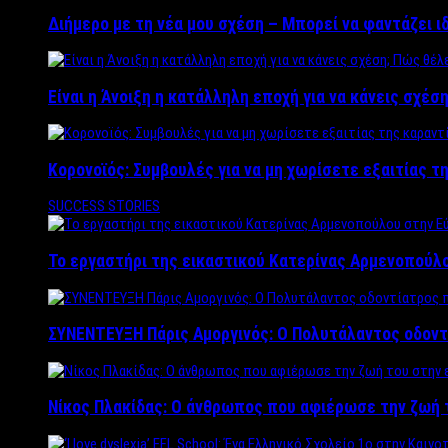
Διήμερο με τη νέα μου σχέση – Μπορεί να φαντάζει ι
Είναι η Άνοιξη η κατάλληλη εποχή για να κάνεις σχέση
Κορονοϊός: Συμβουλές για να μη χωρίσετε εξαιτίας τ
SUCCESS STORIES
Το εργαστήρι της εικαστικού Κατερίνας Αρμενοπούλο
ΣΥΝΕΝΤΕΥΞΗ Πάρις Αμοργινός: O Πολυτάλαντος οδοντ
Νίκος Πλακίδας: O άνθρωπος που αφιέρωσε την ζωή 