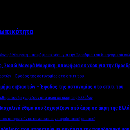
σωπικότητα
ος, Σωσώ Μαναρά Μαυράκη, υποψήφια εκ νέου για την Προεδ
μήμα εκβιαστών – Έφοδος της αστυνομίας στο σπίτι του
ασχαλινά έθιμα που ξεχωρίζουν από άκρη σε άκρη της Ελλ
ς αδελφές που υπηρετούν με συνέπεια την παραδοσιακή μου