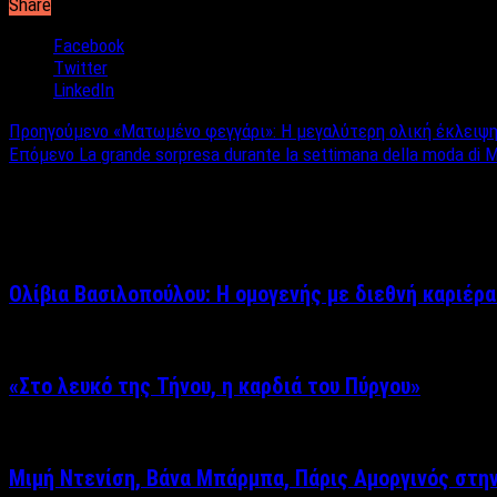
Share
Facebook
Twitter
LinkedIn
Προηγούμενο
«Ματωμένο φεγγάρι»: Η μεγαλύτερη ολική έκλειψη
Επόμενο
La grande sorpresa durante la settimana della moda di 
Σχετικά άρθρα
Ολίβια Βασιλοπούλου: Η ομογενής με διεθνή καριέρα
«Στο λευκό της Τήνου, η καρδιά του Πύργου»
Μιμή Ντενίση, Βάνα Μπάρμπα, Πάρις Αμοργινός στη