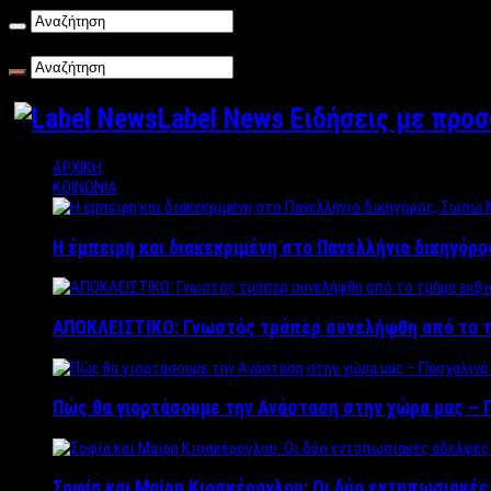
Παρασκευή , 07/08/2026
Label News Ειδήσεις με προ
ΑΡΧΙΚΗ
ΚΟΙΝΩΝΙΑ
Η έμπειρη και διακεκριμένη στο Πανελλήνιο δικηγόρ
ΑΠΟΚΛΕΙΣΤΙΚΟ: Γνωστός τράπερ συνελήφθη από το τ
Πώς θα γιορτάσουμε την Ανάσταση στην χώρα μας – Π
Σοφία και Μαίρη Κιοσκέρογλου: Οι δύο εντυπωσιακέ