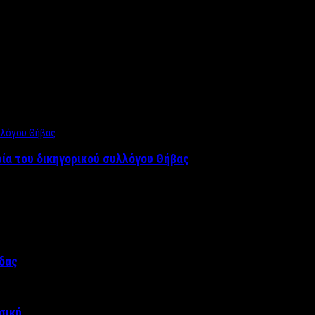
ρία του δικηγορικού συλλόγου Θήβας
άδας
σική