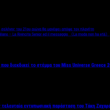
 σελήνης του 21ου αιώνα θα μαγέψει απόψε τον πλανήτη
Milano – La Rivincita Senior ed il messaggio 《La moda non ha età》
 που διεκδικεί το στέμμα του Miss Universe Greece 
ν τελευταία εντυπωσιακή παράσταση του Τάκη Ζαχαρ