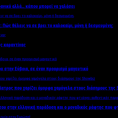
δανικό αλλά… κάπου μπορεί να χαλάσει
; Πώς θέλεις να σε βρει το καλοκαίρι, μόνη ή δεσμευμένη;
ης καραντίνας
υ στην Εύβοια, σε έναν προορισμό μαγευτικό
ίατρος που χαρίζει όμορφα χαμόγελα στους διάσημους της 
του στην ελληνική παράδοση και ο μοναδικός ράφτης που φ