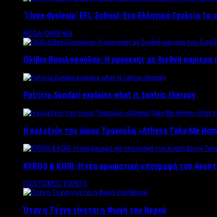
‘Ι love dyslexia’ EFL School: Ένα Ελληνικό Σχολείo 1
ΜΟΔΑ/ΟΜΟΡΦΙΑ
Ολίβια Βασιλοπούλου: Η ομογενής με διεθνή καριέρα 
Patricia Sundari explains what is tantric therapy
Η κολεξιόν του οίκου Τρανούλη «Athena Take Me Hom
KYROS & KORI: Η νέα αρωματική υπογραφή του Αναστ
ΠΟΛΙΤΙΣΜΟΣ/EVENTS
Όταν η Τέχνη γίνεται η Φωνή του Νερού