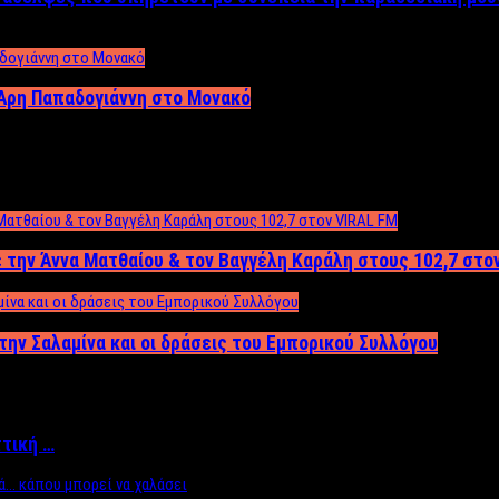
Άρη Παπαδογιάννη στο Μονακό
 την Άννα Ματθαίου & τον Βαγγέλη Καράλη στους 102,7 στο
την Σαλαμίνα και οι δράσεις του Εμπορικού Συλλόγου
ττική …