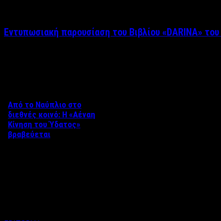
Εντυπωσιακή παρουσίαση του Βιβλίου «DARINA» του
Δείτε επίσης
Από το Ναύπλιο στο
διεθνές κοινό: Η «Αέναη
Κίνηση του Ύδατος»
βραβεύεται
Στο πλαίσιο του 8ου Διεθνούς
Φεστιβάλ Κινηματογράφου
Ναυπλίου «ΓΕΦΥΡΕΣ», το
ντοκιμαντέρ «Η Αέναη Κίνηση
του …