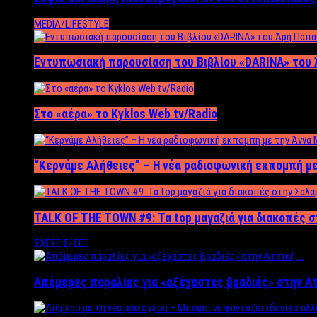
MEDIA/LIFESTYLE
Εντυπωσιακή παρουσίαση του Βιβλίου «DARINA» του 
Στο «αέρα» το Kyklos Web tv/Radio
“Kερνάμε Αλήθειες” – Η νέα ραδιοφωνική εκπομπή με
TALK OF THE TOWN #9: Τα top μαγαζιά για διακοπές σ
ΣΧΕΣΕΙΣ/ΣΕΞ
Απόμερες παραλίες για «αξέχαστες βραδιές» στην Α