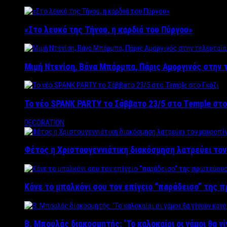
«Στο λευκό της Τήνου, η καρδιά του Πύργου»
Μιμή Ντενίση, Βάνα Μπάρμπα, Πάρις Αμοργινός στην
Το νέο SPANK PARTY το Σάββατο 23/5 στο Temple στο
DECORATION
Φέτος η Χριστουγεννιάτικη διακόσμηση λατρεύει το
Κάνε το μπαλκόνι σου τον επίγειο “παράδεισο” της 
Β. Μπουλάς διακοσμητής: ‘Το καλοκαίρι οι γάμοι θα γ