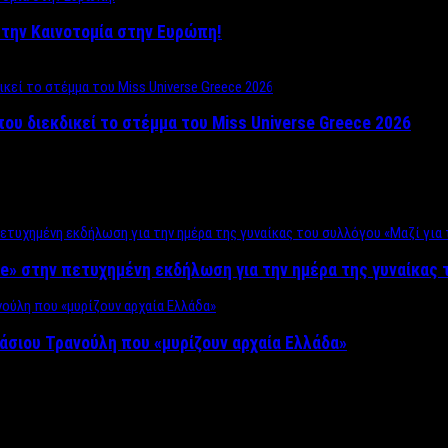
ο στην Καινοτομία στην Ευρώπη!
που διεκδικεί το στέμμα του Miss Universe Greece 2026
e» στην πετυχημένη εκδήλωση για την ημέρα της γυναίκας τ
άσιου Τρανούλη που «μυρίζουν αρχαία Ελλάδα»