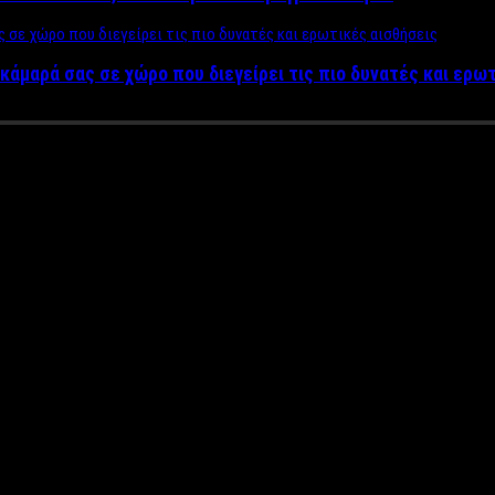
κάμαρά σας σε χώρο που διεγείρει τις πιο δυνατές και ερω
άτος στο Epsilon, με γκρίνιες 
τον τηλεοπτικό σταθμό με πολλ
αρουσιαστή να φεύγει από τον τηλεοπτικό σταθμό καθώς του ανακ
να καταφέρει να κάνει την διαφορά σε μια δύσκολη τηλεοπτική χ
σιογράφους του Σπύρου Χαριτάτου, καθώς όπως μαθαίνουμε στο La
αμένει πώς και πώς το τέλος της τηλεοπτικής σεζόν.
τεξε και δεν πήγε στον τηλεοπτικό σταθμό!
υν ένταση και άσχημες καταστάσεις ακόμη και για έμπειρους π