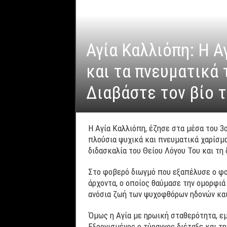
Αγία Καλλιόπη: H Α
και τα πνευματικά 
Διαβάστε τον βίο 
Η Αγία Καλλιόπη, έζησε στα μέσα του 3ο
πλούσια ψυχικά και πνευματικά χαρίσμα
διδασκαλία του Θείου Λόγου Του και τη
Στο φοβερό διωγμό που εξαπέλυσε ο φο
άρχοντα, ο οποίος θαύμασε την ομορφιά
ανόσια ζωή των ψυχοφθόρων ηδονών και
Όμως η Αγία με ηρωική σταθερότητα, εμ
Εξοργισμένος ο τύραννος διέταξε και τη