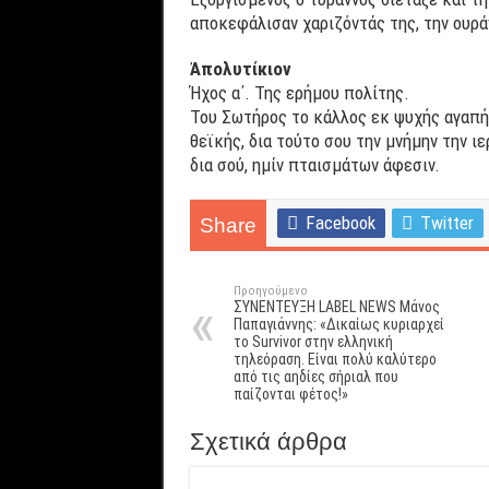
αποκεφάλισαν χαριζόντάς της, την ουρά
Ἀπολυτίκιον
Ήχος α΄. Της ερήμου πολίτης.
Του Σωτήρος το κάλλος εκ ψυχής αγαπή
θεϊκής, δια τούτο σου την μνήμην την ι
δια σού, ημίν πταισμάτων άφεσιν.
Facebook
Twitter
Share
Προηγούμενο
ΣΥΝΕΝΤΕΥΞΗ LABEL NEWS Mάνος
Παπαγιάννης: «Δικαίως κυριαρχεί
το Survivor στην ελληνική
τηλεόραση. Είναι πολύ καλύτερο
από τις αηδίες σήριαλ που
παίζονται φέτος!»
Σχετικά άρθρα