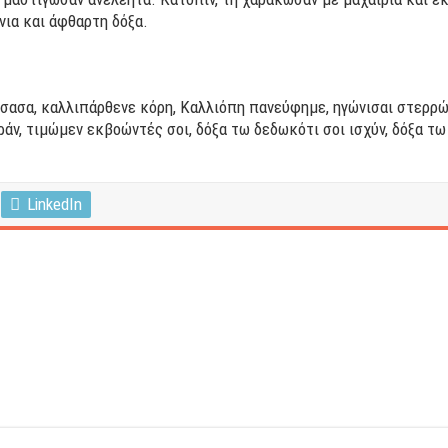
νια και άφθαρτη δόξα.
σασα, καλλιπάρθενε κόρη, Καλλιόπη πανεύφημε, ηγώνισαι στερρώς
εράν, τιμώμεν εκβοώντές σοι, δόξα τω δεδωκότι σοι ισχύν, δόξα τ
LinkedIn