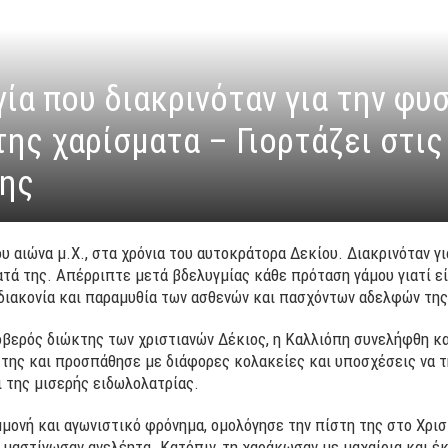
γία που διακρινόταν για την φυ
της χαρίσματα – Γιορτάζει στις 
της
υ αιώνα μ.Χ., στα χρόνια του αυτοκράτορα Δεκίου. Διακρινόταν γι
τά της. Απέρριπτε μετά βδελυγμίας κάθε πρόταση γάμου γιατί εί
 διακονία και παραμυθία των ασθενών και πασχόντων αδελφών της
βερός διώκτης των χριστιανών Δέκιος, η Καλλιόπη συνελήφθη κ
 της και προσπάθησε με διάφορες κολακείες και υποσχέσεις να τη
 της μισερής ειδωλολατρίας.
μονή και αγωνιστικό φρόνημα, ομολόγησε την πίστη της στο Χρισ
 μαστίγωσαν ανελέητα. Κατόπιν, τη χαράκωσαν με μαχαίρια και έκ