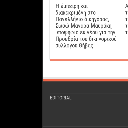
Η έμπειρη και
Α
διακεκριμένη στο
τ
Πανελλήνιο δικηγόρος,
τ
Σωσώ Μαναρά Μαυράκη,
τ
υποψήφια εκ νέου για την
τ
Προεδρία του δικηγορικού
συλλόγου Θήβας
EDITORIAL