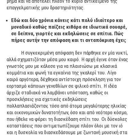
βήμα και να αποτελεί πλέον το κύριο αντικείμενο της
επαγγελματικής μου δραστηριότητας.
Εδώ και δύο χρόνια κάνεις κάτι πολύ ιδιαίτερο και
μοναδικό καθώς παίζεις κιθάρα σε ιδιωτικά σουαρέ,
σε δείπνα, γιορτές και εκδηλώσεις σε σπίτια. Πώς
πήρες αυτήν την απόφαση και τι ανταπόκριση έχει;
Η συγκεκριμένη απόφαση δεν πάρθηκε εν μία νυκτί,
αλλά σχηματιζόταν μέσα μου καιρό. Η αρχή έγινε όταν ένας
γνωστός μου με κάλεσε για να πλαισιώσω με κλασικά
κομμάτια και φωνή τα εγκαίνια της γκαλερί του. Λίγο
καιρό αργότερα, δέχθηκα αντίστοιχη πρόσκληση για τον
εορτασμό κάποιων γενεθλίων σε φιλικό σπίτι. Η ιδέα
άρχιζε σταδιακά να λαμβάνει υπόσταση, καθώς οι
προσκλήσεις για σχετικές εκδηλώσεις
πολλαπλασιάζονταν, τόσο από άτομα μεγαλύτερης ηλικίας
και οικονομικών δυνατοτήτων, όσο και από νεότερο κόσμο,
που ήθελε να φέρει τη διασκέδαση σπίτι του. Οι δύσκολες
καταστάσεις που αντιμετωπίζουμε πλέον όλοι με τον ιό
και η δυσκολία να διασκεδάσουμε με ζωντανή μουσική στα