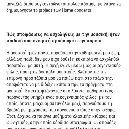
μαγαζιά, όπου συγκεντρώνεται πολύς κόσμος, με έκανε να
δημιουργήσω το project των Ηοme concerts.
Πώς αποφάσισες να ασχοληθείς με την μουσική, ήταν
παιδικό σου όνειρο ή προέκυψε στην πορεία;
Η μουσική ήταν πάντα παρούσα στην καθημερινή μου ζωή,
αλλά ως παιδί δεν μου είχε δοθεί η ευκαιρία να ασχοληθώ
παραπάνω με αυτή. Η αρχή έγινε μέσω μιας οικογενειακής
φίλης, που ήταν δασκάλα μουσικής. Βλέποντας την
επίμονη προσπάθειά μου να παίξω κάτι στο πιάνο της,
αποφάσισε να με διδάξει κάποια πρώτα πράγματα στη
μουσική. Έπειτα, φτάνοντας στο λύκειο, καθοριστικός
παράγοντας υπήρξε ένας οικογενειακός φίλος, με τον
οποίο, όποτε μαζευόμασταν όλοι μαζί, περνούσαμε τη
βραδιά με τραγούδια, που συνόδευε ο ίδιος στην κιθάρα.
Έτσι, άρχισα να παίρνω μαθήματα κλασικής κιθάρας και
φωνητικής, στην οποία κέρδισα υποτροφία. Οι σπουδές
μου στο όργανο συνεχίστηκαν παράλληλα με τις