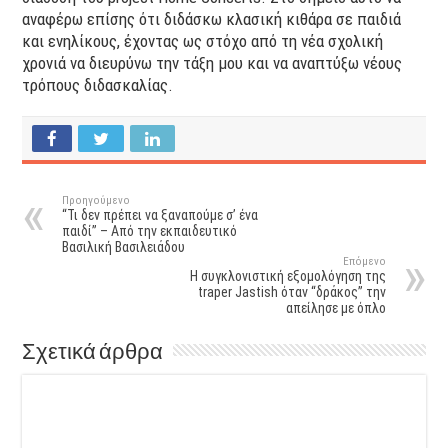
αναφέρω επίσης ότι διδάσκω κλασική κιθάρα σε παιδιά
και ενηλίκους, έχοντας ως στόχο από τη νέα σχολική
χρονιά να διευρύνω την τάξη μου και να αναπτύξω νέους
τρόπους διδασκαλίας.
Προηγούμενο
“Τι δεν πρέπει να ξαναπούμε σ’ ένα
παιδί” – Από την εκπαιδευτικό
Βασιλική Βασιλειάδου
Επόμενο
H συγκλονιστική εξομολόγηση της
traper Jastish όταν “δράκος” την
απείλησε με όπλο
Σχετικά άρθρα