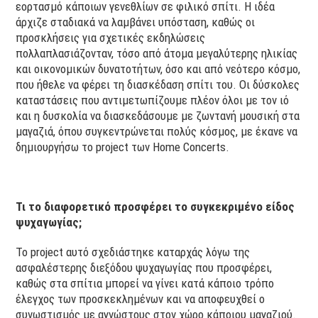
εορτασμό κάποιων γενεθλίων σε φιλικό σπίτι. Η ιδέα
άρχιζε σταδιακά να λαμβάνει υπόσταση, καθώς οι
προσκλήσεις για σχετικές εκδηλώσεις
πολλαπλασιάζονταν, τόσο από άτομα μεγαλύτερης ηλικίας
και οικονομικών δυνατοτήτων, όσο και από νεότερο κόσμο,
που ήθελε να φέρει τη διασκέδαση σπίτι του. Οι δύσκολες
καταστάσεις που αντιμετωπίζουμε πλέον όλοι με τον ιό
και η δυσκολία να διασκεδάσουμε με ζωντανή μουσική στα
μαγαζιά, όπου συγκεντρώνεται πολύς κόσμος, με έκανε να
δημιουργήσω το project των Home Concerts.
Τι το διαφορετικό προσφέρει το συγκεκριμένο είδος
ψυχαγωγίας;
Το project αυτό σχεδιάστηκε καταρχάς λόγω της
ασφαλέστερης διεξόδου ψυχαγωγίας που προσφέρει,
καθώς στα σπίτια μπορεί να γίνει κατά κάποιο τρόπο
έλεγχος των προσκεκλημένων και να αποφευχθεί ο
συνωστισμός με αγνώστους στον χώρο κάποιου μαγαζιού.