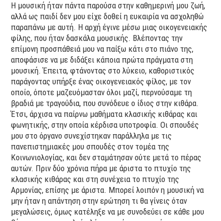
Η μουσική ήταν πάντα παρούσα στην καθημερινή μου ζωή,
αλλά ως παιδί δεν μου είχε δοθεί η ευκαιρία να ασχοληθώ
παραπάνω με αυτή. Η αρχή έγινε μέσω μιας οικογενειακής
φίλης, που ήταν δασκάλα μουσικής. Βλέποντας την
επίμονη προσπάθειά μου να παίξω κάτι στο πιάνο της,
αποφάσισε να με διδάξει κάποια πρώτα πράγματα στη
μουσική. Έπειτα, φτάνοντας στο λύκειο, καθοριστικός
παράγοντας υπήρξε ένας οικογενειακός φίλος, με τον
οποίο, όποτε μαζευόμασταν όλοι μαζί, περνούσαμε τη
βραδιά με τραγούδια, που συνόδευε ο ίδιος στην κιθάρα.
Έτσι, άρχισα να παίρνω μαθήματα κλασικής κιθάρας και
φωνητικής, στην οποία κέρδισα υποτροφία. Οι σπουδές
μου στο όργανο συνεχίστηκαν παράλληλα με τις
πανεπιστημιακές μου σπουδές στον τομέα της
Κοινωνιολογίας, και δεν σταμάτησαν ούτε μετά το πέρας
αυτών. Πριν δύο χρόνια πήρα με άριστα το πτυχίο της
κλασικής κιθάρας και στη συνέχεια το πτυχίο της
Αρμονίας, επίσης με άριστα. Μπορεί λοιπόν η μουσική να
μην ήταν η απάντηση στην ερώτηση τι θα γίνεις όταν
μεγαλώσεις, όμως κατέληξε να με συνοδεύει σε κάθε μου