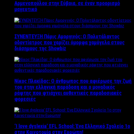
Αρμενοπούλου στην Εύβοια, σε έναν προορισμό
μαγευτικό
ΣΥΝΕΝΤΕΥΞΗ Πάρις Αμοργινός: O Πολυτάλαντος
οδοντίατρος που χαρίζει όμορφα χαμόγελα στους
διάσημους της Showbiz
Νίκος Πλακίδας: O άνθρωπος που αφιέρωσε την ζωή
του στην ελληνική παράδοση και ο μοναδικός
ράφτης που φτιάχνει αυθεντικές παραδοσιακές
φορεσιές
‘Ι love dyslexia’ EFL School: Ένα Ελληνικό Σχολείo 1ο
στην Καινοτομία στην Ευρώπη!