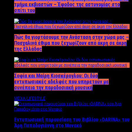
τμήμα εκβιαστών – Έφοδος της αστυνομίας στο
σπίτι του
Πώς θα γιορτάσουμε την Ανάσταση στην χώρα μας –
Πασχαλινά έθιμα που ξεχωρίζουν από άκρη σε άκρη
της Ελλάδας
Σοφία και Μαίρη Κιοσκέρογλου: Οι δύο
εντυπωσιακές αδελφές που υπηρετούν με
συνέπεια την παραδοσιακή μουσική
MEDIA/LIFESTYLE
Εντυπωσιακή παρουσίαση του Βιβλίου «DARINA» του
Άρη Παπαδογιάννη στο Μονακό