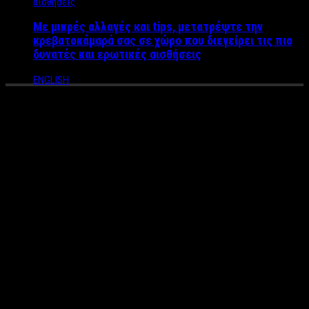
Με μικρές αλλαγές και tips, μετατρέψτε την
κρεβατοκάμαρά σας σε χώρο που διεγείρει τις πιο
δυνατές και ερωτικές αισθήσεις
ENGLISH
Απίστευτο Σκάνδαλο στην
Ελλάδα με Πρωταγωνιστή
Πρώην Υπουργό – Η
σύντροφός του τον έπιασε
στα “πράσα” στο κρεβάτι με
τον άνδρα σωματοφύλακά
του! (VIDEO)