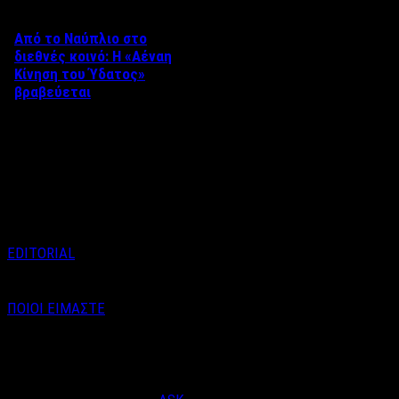
Από το Ναύπλιο στο
διεθνές κοινό: Η «Αέναη
Κίνηση του Ύδατος»
βραβεύεται
Στο πλαίσιο του 8ου Διεθνούς
Φεστιβάλ Κινηματογράφου
Ναυπλίου «ΓΕΦΥΡΕΣ», το
ντοκιμαντέρ «Η Αέναη Κίνηση
του …
EDITORIAL
ΠΟΙΟΙ ΕΙΜΑΣΤΕ
Email : info@labelnews.gr
Τηλέφωνο : 6998712903
(Βαγγέλης Καράλης - Αρχισυντάκτης)