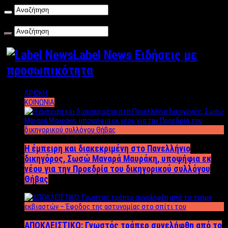
Κυριακή , 09/08/2026
Label News Ειδήσεις με
προσωπικότητα
ΑΡΧΙΚΗ
ΚΟΙΝΩΝΙΑ
Η έμπειρη και διακεκριμένη στο Πανελλήνιο
δικηγόρος, Σωσώ Μαναρά Μαυράκη, υποψήφια εκ
νέου για την Προεδρία του δικηγορικού συλλόγου
Θήβας
ΑΠΟΚΛΕΙΣΤΙΚΟ: Γνωστός τράπερ συνελήφθη από το