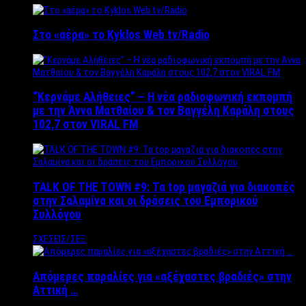
Στο «αέρα» το Kyklos Web tv/Radio
“Kερνάμε Αλήθειες” – Η νέα ραδιοφωνική εκπομπή
με την Άννα Ματθαίου & τον Βαγγέλη Καράλη στους
102,7 στον VIRAL FM
TALK OF THE TOWN #9: Τα top μαγαζιά για διακοπές
στην Σαλαμίνα και οι δράσεις του Εμπορικού
Συλλόγου
ΣΧΕΣΕΙΣ/ΣΕΞ
Απόμερες παραλίες για «αξέχαστες βραδιές» στην
Αττική …