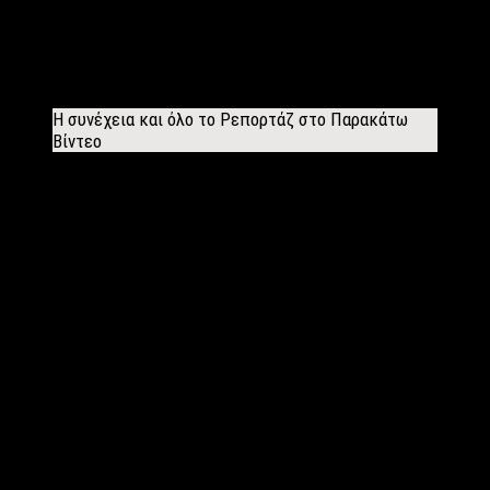
σωματοφύλακά του!
Η κοπέλα έπαθε νευρικό κλονισμό και έφυγε από το σπίτι
τρέχοντας.
Η συνέχεια και όλο το Ρεπορτάζ στο Παρακάτω
Βίντεο