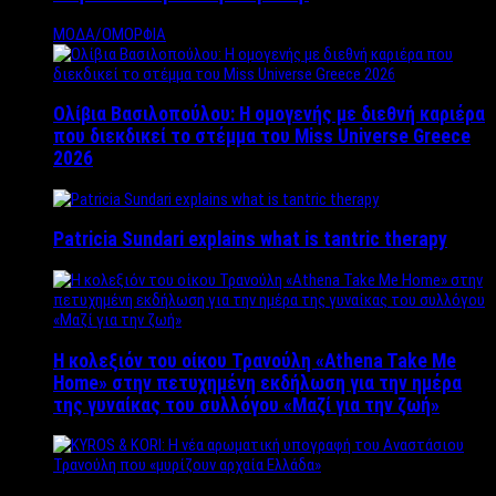
ΜΟΔΑ/ΟΜΟΡΦΙΑ
Ολίβια Βασιλοπούλου: Η ομογενής με διεθνή καριέρα
που διεκδικεί το στέμμα του Miss Universe Greece
2026
Patricia Sundari explains what is tantric therapy
Η κολεξιόν του οίκου Τρανούλη «Athena Take Me
Home» στην πετυχημένη εκδήλωση για την ημέρα
της γυναίκας του συλλόγου «Μαζί για την ζωή»