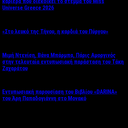
καριέρα που διεκδικεί το στέμμα του Miss
Universe Greece 2026
«Στο λευκό της Τήνου, η καρδιά του Πύργου»
Μιμή Ντενίση, Βάνα Μπάρμπα, Πάρις Αμοργινός
στην τελευταία εντυπωσιακή παράσταση του Τάκη
Ζαχαράτου
Εντυπωσιακή παρουσίαση του Βιβλίου «DARINA»
του Άρη Παπαδογιάννη στο Μονακό
Δείτε επίσης