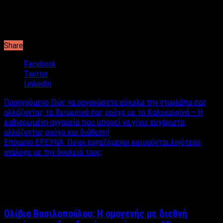
Πηγή
: “Στη Φόρα” ΑΡΤ TV
Share
Facebook
Twitter
LinkedIn
Προηγούμενο
Πώς να οργανώσετε εύκολα την ντουλάπα σας
αλλάζοντας τα Χειμερινά σας ρούχα με τα Καλοκαιρινά – Η
καθιερωμένη αγγαρεία που μπορεί να γίνει ευχάριστα
αλλάζοντας ρούχα και διάθεση!
Επόμενο
ΕΡΕΥΝΑ: Ποιοι εργαζόμενοι κοιμούνται λιγότερο
ανάλογα με την δουλειά τους;
Σχετικά άρθρα
Ολίβια Βασιλοπούλου: Η ομογενής με διεθνή