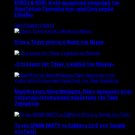
KYROS & KORI: Η νέα αρωματική υπογραφή του
Αναστάσιου Τρανούλη που «μυρίζουν αρχαία
Ελλάδα»
ΠΟΛΙΤΙΣΜΟΣ/EVENTS
Όταν η Τέχνη γίνεται η Φωνή του Νερού
«Στο λευκό της Τήνου, η καρδιά του Πύργου»
Μιμή Ντενίση, Βάνα Μπάρμπα, Πάρις Αμοργινός στην
τελευταία εντυπωσιακή παράσταση του Τάκη
Ζαχαράτου
Το νέο SPANK PARTY το Σάββατο 23/5 στο Temple
στο Γκάζι