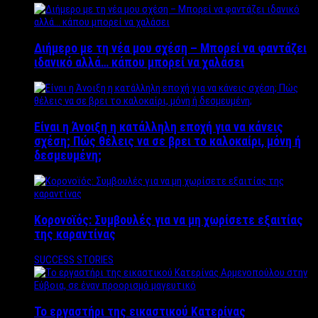
Διήμερο με τη νέα μου σχέση – Μπορεί να φαντάζει
ιδανικό αλλά… κάπου μπορεί να χαλάσει
Είναι η Άνοιξη η κατάλληλη εποχή για να κάνεις
σχέση; Πώς θέλεις να σε βρει το καλοκαίρι, μόνη ή
δεσμευμένη;
Κορονοϊός: Συμβουλές για να μη χωρίσετε εξαιτίας
της καραντίνας
SUCCESS STORIES
Το εργαστήρι της εικαστικού Κατερίνας