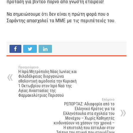
πρόταση για βίντεο πορνό από γνωστή εταιρεία!
Να σημειώσουμε ότι δεν είναι η πρώτη φορά που ο
Σαράντης απασχολεί τα ΜΜΕ με τις περιπέτειές του.
Προηγούμενο
Η Ιερά Μητρόπολη Νέας Ιωνίας και
Φιλαδέλφειας διοργανώνει
εθελοντική αιμοδοσία την Κυριακή
1 Οκτωβρίου στον Ιερό Ναό της
Αγίας Αναστασίας της
Φαρμακολύτριας Περισσού
Επόμενο
ΡΕΠΟΡΤΑΖ: Αδιαφορία από το
Ελληνικό Κράτος για τα
Ελληνόπουλα στα σχολεία του
Μονάχου – Χωρίς Καθηγητές
κινδυνεύουν να χάσουν την χρονιά –
Η επιστολή που έστειλαν στον
Τσίπρα την στιγμή που ετοιμάζουν