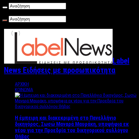
Πέμπτη , 06/08/2026
Label
News Ειδήσεις με προσωπικότητα
ΑΡΧΙΚΗ
ΚΟΙΝΩΝΙΑ
Η έμπειρη και διακεκριμένη στο Πανελλήνιο
δικηγόρος, Σωσώ Μαναρά Μαυράκη, υποψήφια εκ
νέου για την Προεδρία του δικηγορικού συλλόγου
Θήβας