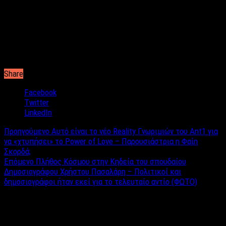
τηλεοπτική του εκπομπή, παρουσιάζοντάς τον ως
καρικατούρα και κλόουν διασύροντάς τον παίζοντας βίντεο
από παλαιότερες τηλεοπτικές του εμφανίσεις.
Ο τραγουδιστής παρά τις απειλές μένει απτόητος
συνεχίζοντας να κρατάει την ισχυρή γνωριμία για τον ίδιο.
Share
Facebook
Twitter
LinkedIn
Προηγούμενο
Aυτό είναι το νέο Reality Γνωριμιών του Ant1 για
να «χτυπήσει» το Power of Love – Παρουσιάστρια η Φαίη
Σκορδά;
Επόμενο
Πλήθος Κόσμου στην Κηδεία του σπουδαίου
Δημοσιογράφου Χρήστου Πασαλάρη – Πολιτικοί και
δημοσιογράφοι ήταν εκεί για το τελευταίο αντίο (ΦΩΤΟ)
Σχετικά άρθρα