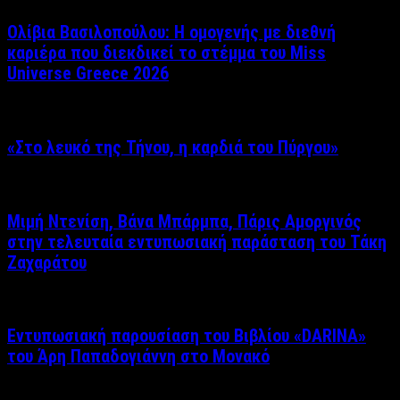
Ολίβια Βασιλοπούλου: Η ομογενής με διεθνή
καριέρα που διεκδικεί το στέμμα του Miss
Universe Greece 2026
«Στο λευκό της Τήνου, η καρδιά του Πύργου»
Μιμή Ντενίση, Βάνα Μπάρμπα, Πάρις Αμοργινός
στην τελευταία εντυπωσιακή παράσταση του Τάκη
Ζαχαράτου
Εντυπωσιακή παρουσίαση του Βιβλίου «DARINA»
του Άρη Παπαδογιάννη στο Μονακό