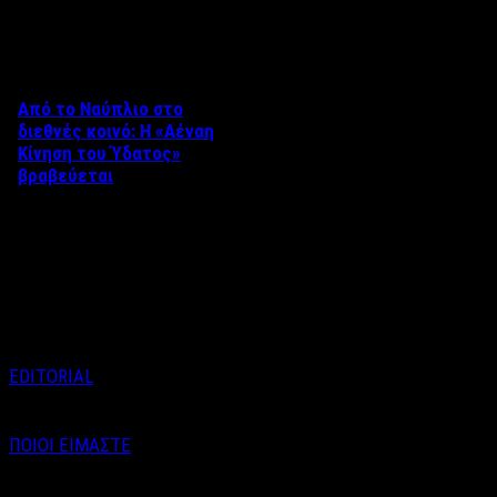
Δείτε επίσης
Από το Ναύπλιο στο
διεθνές κοινό: Η «Αέναη
Κίνηση του Ύδατος»
βραβεύεται
Στο πλαίσιο του 8ου Διεθνούς
Φεστιβάλ Κινηματογράφου
Ναυπλίου «ΓΕΦΥΡΕΣ», το
ντοκιμαντέρ «Η Αέναη Κίνηση
του …
EDITORIAL
ΠΟΙΟΙ ΕΙΜΑΣΤΕ
Email : info@labelnews.gr