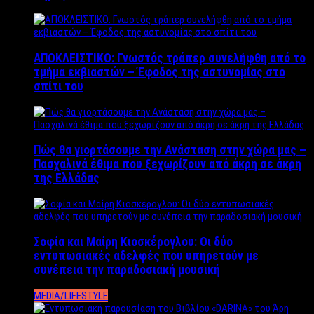
ΑΠΟΚΛΕΙΣΤΙΚΟ: Γνωστός τράπερ συνελήφθη από το
τμήμα εκβιαστών – Έφοδος της αστυνομίας στο
σπίτι του
Πώς θα γιορτάσουμε την Ανάσταση στην χώρα μας –
Πασχαλινά έθιμα που ξεχωρίζουν από άκρη σε άκρη
της Ελλάδας
Σοφία και Μαίρη Κιοσκέρογλου: Οι δύο
εντυπωσιακές αδελφές που υπηρετούν με
συνέπεια την παραδοσιακή μουσική
MEDIA/LIFESTYLE