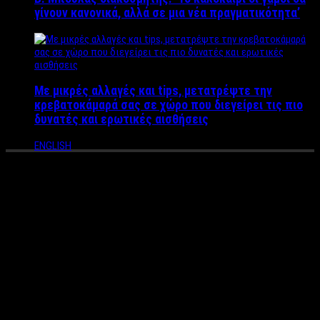
γίνουν κανονικά, αλλά σε μια νέα πραγματικότητα’
Με μικρές αλλαγές και tips, μετατρέψτε την
κρεβατοκάμαρά σας σε χώρο που διεγείρει τις πιο
δυνατές και ερωτικές αισθήσεις
ENGLISH
ΑΠΟΚΛΕΙΣΤΙΚΟ: Ο Διάσημος
Τραγουδιστής, οι Απειλές από
Πασίγνωστο Παρουσιαστή, οι
Καταγγελίες και ο
Ζάμπλουτος Σεΐχης –