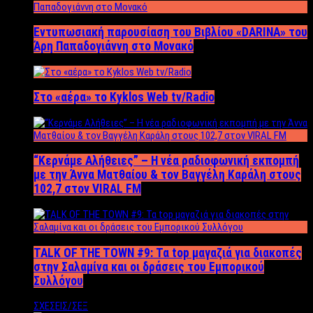
Εντυπωσιακή παρουσίαση του Βιβλίου «DARINA» του
Άρη Παπαδογιάννη στο Μονακό
Στο «αέρα» το Kyklos Web tv/Radio
“Kερνάμε Αλήθειες” – Η νέα ραδιοφωνική εκπομπή
με την Άννα Ματθαίου & τον Βαγγέλη Καράλη στους
102,7 στον VIRAL FM
TALK OF THE TOWN #9: Τα top μαγαζιά για διακοπές
στην Σαλαμίνα και οι δράσεις του Εμπορικού
Συλλόγου
ΣΧΕΣΕΙΣ/ΣΕΞ