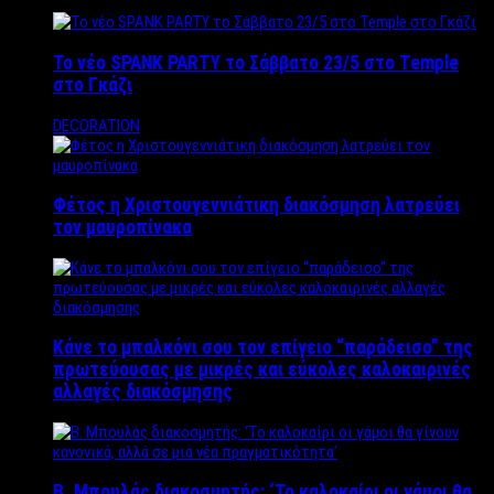
Το νέο SPANK PARTY το Σάββατο 23/5 στο Temple
στο Γκάζι
DECORATION
Φέτος η Χριστουγεννιάτικη διακόσμηση λατρεύει
τον μαυροπίνακα
Κάνε το μπαλκόνι σου τον επίγειο “παράδεισο” της
πρωτεύουσας με μικρές και εύκολες καλοκαιρινές
αλλαγές διακόσμησης
Β. Μπουλάς διακοσμητής: ‘Το καλοκαίρι οι γάμοι θα