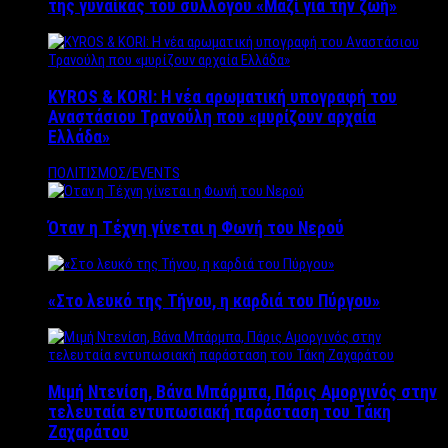
της γυναίκας του συλλόγου «Μαζί για την ζωή»
KYROS & KORI: Η νέα αρωματική υπογραφή του
Αναστάσιου Τρανούλη που «μυρίζουν αρχαία
Ελλάδα»
ΠΟΛΙΤΙΣΜΟΣ/EVENTS
Όταν η Τέχνη γίνεται η Φωνή του Νερού
«Στο λευκό της Τήνου, η καρδιά του Πύργου»
Μιμή Ντενίση, Βάνα Μπάρμπα, Πάρις Αμοργινός στην
τελευταία εντυπωσιακή παράσταση του Τάκη
Ζαχαράτου