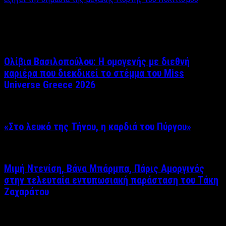
Σχετικά άρθρα
Ολίβια Βασιλοπούλου: Η ομογενής με διεθνή
καριέρα που διεκδικεί το στέμμα του Miss
Universe Greece 2026
«Στο λευκό της Τήνου, η καρδιά του Πύργου»
Μιμή Ντενίση, Βάνα Μπάρμπα, Πάρις Αμοργινός
στην τελευταία εντυπωσιακή παράσταση του Τάκη
Ζαχαράτου