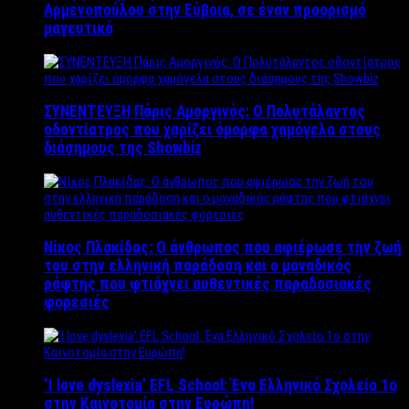
Αρμενοπούλου στην Εύβοια, σε έναν προορισμό
μαγευτικό
ΣΥΝΕΝΤΕΥΞΗ Πάρις Αμοργινός: O Πολυτάλαντος
οδοντίατρος που χαρίζει όμορφα χαμόγελα στους
διάσημους της Showbiz
Νίκος Πλακίδας: O άνθρωπος που αφιέρωσε την ζωή
του στην ελληνική παράδοση και ο μοναδικός
ράφτης που φτιάχνει αυθεντικές παραδοσιακές
φορεσιές
‘Ι love dyslexia’ EFL School: Ένα Ελληνικό Σχολείo 1ο
στην Καινοτομία στην Ευρώπη!