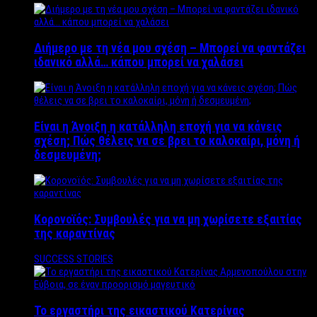
Διήμερο με τη νέα μου σχέση – Μπορεί να φαντάζει
ιδανικό αλλά… κάπου μπορεί να χαλάσει
Είναι η Άνοιξη η κατάλληλη εποχή για να κάνεις
σχέση; Πώς θέλεις να σε βρει το καλοκαίρι, μόνη ή
δεσμευμένη;
Κορονοϊός: Συμβουλές για να μη χωρίσετε εξαιτίας
της καραντίνας
SUCCESS STORIES
Το εργαστήρι της εικαστικού Κατερίνας