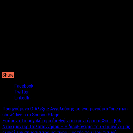
πάσα κατεύθυνση, πως δεν υπάρχει άτομο, όσο ψηλά και αν
είναι στην τάξη της ιεροσύνης που να απολαμβάνει ασυλίας,
ειδικά όταν αφορά την εικόνα του Πατριαρχείου Ιεροσολύμων.
Οι μέχρι τώρα πληροφορίες λένε ότι το Πατριαρχείο έχει
δώσει ήδη εντολή να ξεκινήσουν ανακρίσεις και να μαζευτεί
ότι υλικό υπάρχει στον έντυπο και ηλεκτρονικό τύπος προς
εξέταση από ειδική επιτροπή.
Τέλος να σημειωθεί ότι μέχρι στιγμής δεν υπάρχει κάποιο
ανακοινωθέν στα ελληνικά από το Πατριαρχείο Ιεροσολύμων,
παρόλα αυτά στο κοινωνικό δίκτυο αναρτήθηκε στα αραβικά.
Share
Facebook
Twitter
LinkedIn
Προηγούμενο
Ο Αλέξης Αγγελούσης σε ένα μοναδικό “one man
show” live στο Sousou Stage
Επόμενο
Τα μεγαλύτερα διεθνή ντοκιμαντέρ στο Φεστιβάλ
Ντοκιμαντέρ Πελοποννήσου – Η διευθύντρια του «Τριανόν» μας
εξηγεί την σημασία της μεγάλης Γιορτής του Πολιτισμού