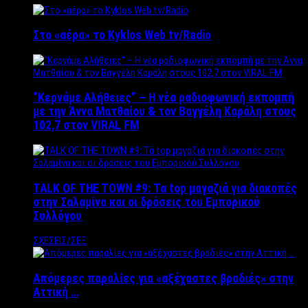
Στο «αέρα» το Kyklos Web tv/Radio
“Kερνάμε Αλήθειες” – Η νέα ραδιοφωνική εκπομπή
με την Άννα Ματθαίου & τον Βαγγέλη Καράλη στους
102,7 στον VIRAL FM
TALK OF THE TOWN #9: Τα top μαγαζιά για διακοπές
στην Σαλαμίνα και οι δράσεις του Εμπορικού
Συλλόγου
ΣΧΕΣΕΙΣ/ΣΕΞ
Απόμερες παραλίες για «αξέχαστες βραδιές» στην
Αττική …