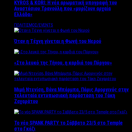
KYROS & KORI: Η νέα αρωματική υπογραφή του
Αναστάσιου Τρανούλη που «μυρίζουν αρχαία
Ελλάδα»
ΠΟΛΙΤΙΣΜΟΣ/EVENTS
Όταν η Τέχνη γίνεται η Φωνή του Νερού
«Στο λευκό της Τήνου, η καρδιά του Πύργου»
Μιμή Ντενίση, Βάνα Μπάρμπα, Πάρις Αμοργινός στην
τελευταία εντυπωσιακή παράσταση του Τάκη
Ζαχαράτου
Το νέο SPANK PARTY το Σάββατο 23/5 στο Temple
στο Γκάζι