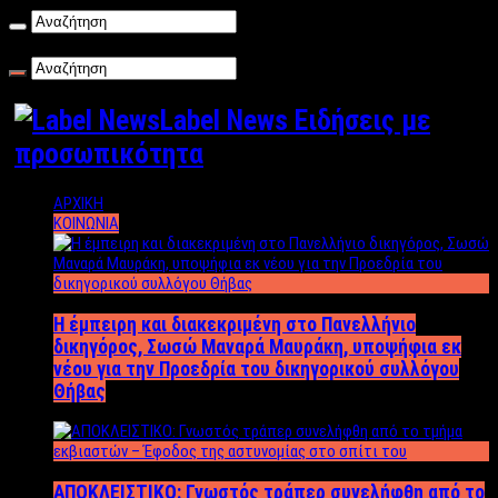
Παρασκευή , 07/08/2026
Label News Ειδήσεις με
προσωπικότητα
ΑΡΧΙΚΗ
ΚΟΙΝΩΝΙΑ
Η έμπειρη και διακεκριμένη στο Πανελλήνιο
δικηγόρος, Σωσώ Μαναρά Μαυράκη, υποψήφια εκ
νέου για την Προεδρία του δικηγορικού συλλόγου
Θήβας
ΑΠΟΚΛΕΙΣΤΙΚΟ: Γνωστός τράπερ συνελήφθη από το