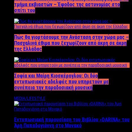
τμήμα εκβιαστών – Έφοδος της αστυνομίας στο
σπίτι του
Πώς θα γιορτάσουμε την Ανάσταση στην χώρα μας –
Πασχαλινά έθιμα που ξεχωρίζουν από άκρη σε άκρη
της Ελλάδας
Σοφία και Μαίρη Κιοσκέρογλου: Οι δύο
εντυπωσιακές αδελφές που υπηρετούν με
συνέπεια την παραδοσιακή μουσική
MEDIA/LIFESTYLE
Εντυπωσιακή παρουσίαση του Βιβλίου «DARINA» του
Άρη Παπαδογιάννη στο Μονακό