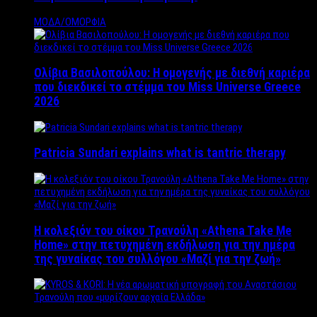
ΜΟΔΑ/ΟΜΟΡΦΙΑ
Ολίβια Βασιλοπούλου: Η ομογενής με διεθνή καριέρα
που διεκδικεί το στέμμα του Miss Universe Greece
2026
Patricia Sundari explains what is tantric therapy
Η κολεξιόν του οίκου Τρανούλη «Athena Take Me
Home» στην πετυχημένη εκδήλωση για την ημέρα
της γυναίκας του συλλόγου «Μαζί για την ζωή»