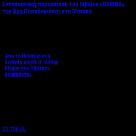
Εντυπωσιακή παρουσίαση του Βιβλίου «DARINA»
του Άρη Παπαδογιάννη στο Μονακό
Δείτε επίσης
Από το Ναύπλιο στο
διεθνές κοινό: Η «Αέναη
Κίνηση του Ύδατος»
βραβεύεται
Στο πλαίσιο του 8ου Διεθνούς
Φεστιβάλ Κινηματογράφου
Ναυπλίου «ΓΕΦΥΡΕΣ», το
ντοκιμαντέρ «Η Αέναη Κίνηση
του …
EDITORIAL