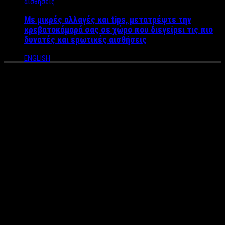
Με μικρές αλλαγές και tips, μετατρέψτε την
κρεβατοκάμαρά σας σε χώρο που διεγείρει τις πιο
δυνατές και ερωτικές αισθήσεις
ENGLISH
ΑΠΟΦΑΣΗ ΣΟΚ: Καθαιρέθηκε
Μητροπολίτης “μετά από
δημοσιεύματα στα ΜΜΕ” –
Χαμός στους κόλπους της
εκκλησίας μετά τις “καυτές”
φωτογραφίες ιερέα με
transexual