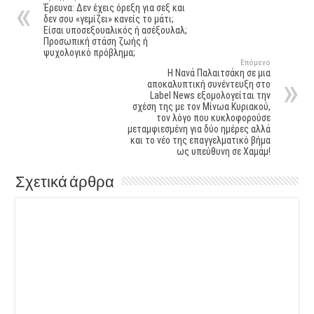
Έρευνα: Δεν έχεις όρεξη για σεξ και
δεν σου «γεμίζει» κανείς το μάτι;
Είσαι υποσεξουαλικός ή ασέξουλαλ;
Προσωπική στάση ζωής ή
ψυχολογικό πρόβλημα;
Επόμενο
Η Νανά Παλαιτσάκη σε μια
αποκαλυπτική συνέντευξη στο
Label News εξομολογείται την
σχέση της με τον Μίνωα Κυριακού,
τον λόγο που κυκλοφορούσε
μεταμφιεσμένη για δύο ημέρες αλλά
και το νέο της επαγγελματικό βήμα
ως υπεύθυνη σε Χαμάμ!
Σχετικά άρθρα