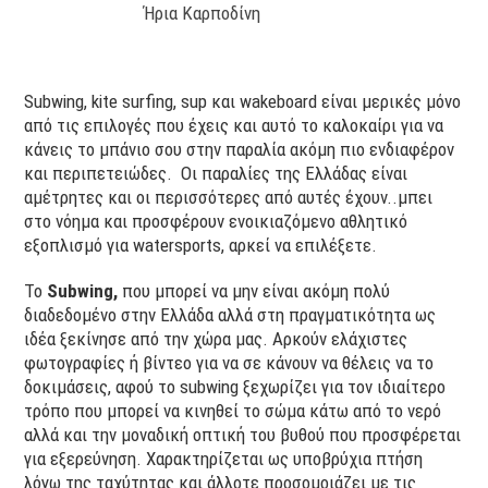
Ήρια Καρποδίνη
Subwing, kite surfing, sup και wakeboard είναι μερικές μόνο
από τις επιλογές που έχεις και αυτό το καλοκαίρι για να
κάνεις το μπάνιο σου στην παραλία ακόμη πιο ενδιαφέρον
και περιπετειώδες. Οι παραλίες της Ελλάδας είναι
αμέτρητες και οι περισσότερες από αυτές έχουν..μπει
στο νόημα και προσφέρουν ενοικιαζόμενο αθλητικό
εξοπλισμό για watersports, αρκεί να επιλέξετε.
Το
Subwing,
που μπορεί να μην είναι ακόμη πολύ
διαδεδομένο στην Ελλάδα αλλά στη πραγματικότητα ως
ιδέα ξεκίνησε από την χώρα μας. Αρκούν ελάχιστες
φωτογραφίες ή βίντεο για να σε κάνουν να θέλεις να το
δοκιμάσεις, αφού το subwing ξεχωρίζει για τον ιδιαίτερο
τρόπο που μπορεί να κινηθεί το σώμα κάτω από το νερό
αλλά και την μοναδική οπτική του βυθού που προσφέρεται
για εξερεύνηση. Χαρακτηρίζεται ως υποβρύχια πτήση
λόγω της ταχύτητας και άλλοτε προσομοιάζει με τις