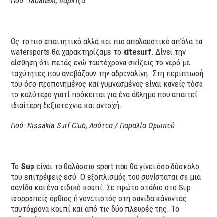
Πού: Yabanaki, Βάρκιζα
Ως το πιο απαιτητικό αλλά και πιο απολαυστικό απ’όλα τα
watersports θα χαρακτηρίζαμε το
kitesurf
. Δίνει την
αίσθηση ότι πετάς ενώ ταυτόχρονα σκίζεις το νερό με
ταχύτητες που ανεβάζουν την αδρεναλίνη. Στη περίπτωσή
του όσο προπονημένος και γυμνασμένος είναι κανείς τόσο
το καλύτερο γιατί πρόκειται για ένα άθλημα που απαιτεί
ιδιαίτερη δεξιοτεχνία και αντοχή.
Πού: Nissakia Surf Club, Λούτσα / Παραλία Ωρωπού
Το
Sup
είναι το θαλάσσιο sport που θα γίνει όσο δύσκολο
του επιτρέψεις εσύ. O εξοπλισμός του συνίσταται σε μια
σανίδα και ένα ειδικό κουπί. Σε πρώτο στάδιο στο Sup
ισορροπείς όρθιος ή γονατιστός στη σανίδα κάνοντας
ταυτόχρονα κουπί και από τις δύο πλευρές της. Το