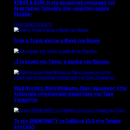
KYROS & KORI: Η νέα αρωματική υπογραφή του
Αναστάσιου Τρανούλη που «μυρίζουν αρχαία
Ελλάδα»
ΠΟΛΙΤΙΣΜΟΣ/EVENTS
Όταν η Τέχνη γίνεται η Φωνή του Νερού
«Στο λευκό της Τήνου, η καρδιά του Πύργου»
Μιμή Ντενίση, Βάνα Μπάρμπα, Πάρις Αμοργινός στην
τελευταία εντυπωσιακή παράσταση του Τάκη
Ζαχαράτου
Το νέο SPANK PARTY το Σάββατο 23/5 στο Temple
στο Γκάζι