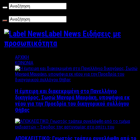
Κυριακή , 09/08/2026
Label News Ειδήσεις με
προσωπικότητα
ΑΡΧΙΚΗ
ΚΟΙΝΩΝΙΑ
Η έμπειρη και διακεκριμένη στο Πανελλήνιο
δικηγόρος, Σωσώ Μαναρά Μαυράκη, υποψήφια εκ
νέου για την Προεδρία του δικηγορικού συλλόγου
Θήβας
ΑΠΟΚΛΕΙΣΤΙΚΟ: Γνωστός τράπερ συνελήφθη από το