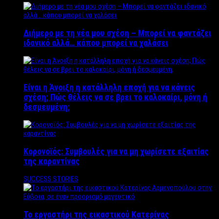
Διήμερο με τη νέα μου σχέση – Μπορεί να φαντάζει
ιδανικό αλλά… κάπου μπορεί να χαλάσει
Είναι η Άνοιξη η κατάλληλη εποχή για να κάνεις
σχέση; Πώς θέλεις να σε βρει το καλοκαίρι, μόνη ή
δεσμευμένη;
Κορονοϊός: Συμβουλές για να μη χωρίσετε εξαιτίας
της καραντίνας
SUCCESS STORIES
Το εργαστήρι της εικαστικού Κατερίνας