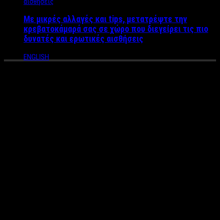
Με μικρές αλλαγές και tips, μετατρέψτε την
κρεβατοκάμαρά σας σε χώρο που διεγείρει τις πιο
δυνατές και ερωτικές αισθήσεις
ENGLISH
Αυτοί είναι οι πρώτοι
παρουσιαστές και οι
εκπομπές στο νέο κανάλι του
Μαρινάκη
Όλα είναι έτοιμα για την έναρξη του προγράμματος του One tv,
από την Alter Ego του
Βαγγέλη Μαρινάκη
. Με βάση τον
προγραμματισμό που έχει τεθεί από τον
Σταμάτη
Μαλέλη
που «τρέχει» το project, η πρεμιέρα προσδιορίζεται
μέσα στο πρώτο δεκαήμερο του επόμενου μήνα. Όσον αφορά
τώρα το πρόγραμμα του καναλιού, έχει σχεδόν