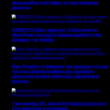
Αρμενοπούλου στην Εύβοια, σε έναν προορισμό
μαγευτικό
ΣΥΝΕΝΤΕΥΞΗ Πάρις Αμοργινός: O Πολυτάλαντος
οδοντίατρος που χαρίζει όμορφα χαμόγελα στους
διάσημους της Showbiz
Νίκος Πλακίδας: O άνθρωπος που αφιέρωσε την ζωή
του στην ελληνική παράδοση και ο μοναδικός
ράφτης που φτιάχνει αυθεντικές παραδοσιακές
φορεσιές
‘Ι love dyslexia’ EFL School: Ένα Ελληνικό Σχολείo 1ο
στην Καινοτομία στην Ευρώπη!