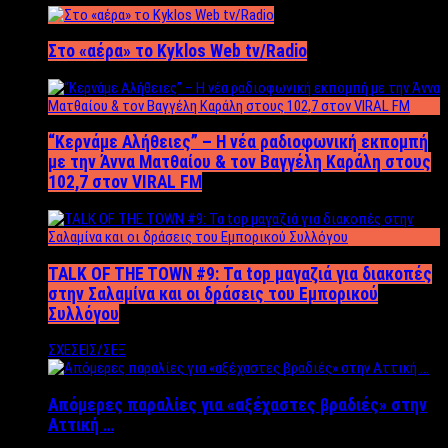
Στο «αέρα» το Kyklos Web tv/Radio
“Kερνάμε Αλήθειες” – Η νέα ραδιοφωνική εκπομπή
με την Άννα Ματθαίου & τον Βαγγέλη Καράλη στους
102,7 στον VIRAL FM
TALK OF THE TOWN #9: Τα top μαγαζιά για διακοπές
στην Σαλαμίνα και οι δράσεις του Εμπορικού
Συλλόγου
ΣΧΕΣΕΙΣ/ΣΕΞ
Απόμερες παραλίες για «αξέχαστες βραδιές» στην
Αττική …