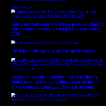
ΜΟΔΑ/ΟΜΟΡΦΙΑ
Ολίβια Βασιλοπούλου: Η ομογενής με διεθνή καριέρα
που διεκδικεί το στέμμα του Miss Universe Greece
2026
Patricia Sundari explains what is tantric therapy
Η κολεξιόν του οίκου Τρανούλη «Athena Take Me
Home» στην πετυχημένη εκδήλωση για την ημέρα
της γυναίκας του συλλόγου «Μαζί για την ζωή»