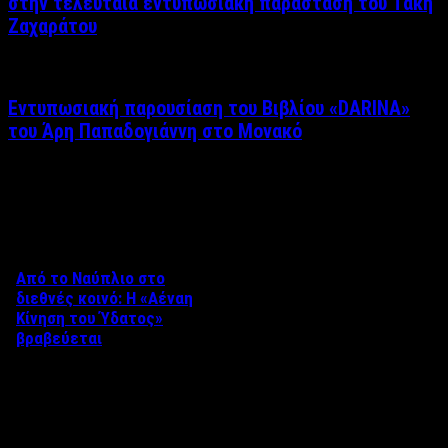
στην τελευταία εντυπωσιακή παράσταση του Τάκη
Ζαχαράτου
Εντυπωσιακή παρουσίαση του Βιβλίου «DARINA»
του Άρη Παπαδογιάννη στο Μονακό
Δείτε επίσης
Από το Ναύπλιο στο
διεθνές κοινό: Η «Αέναη
Κίνηση του Ύδατος»
βραβεύεται
Στο πλαίσιο του 8ου Διεθνούς
Φεστιβάλ Κινηματογράφου
Ναυπλίου «ΓΕΦΥΡΕΣ», το
ντοκιμαντέρ «Η Αέναη Κίνηση