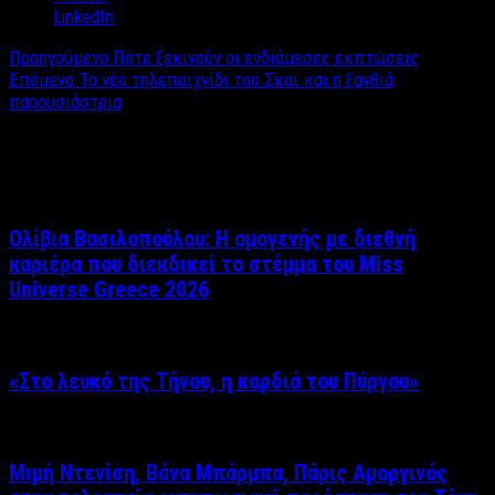
LinkedIn
Προηγούμενο
Πότε ξεκινούν οι ενδιάμεσες εκπτώσεις
Επόμενο
Το νέο τηλεπαιχνίδι του Σκαϊ και η ξανθιά
παρουσιάστρια
Σχετικά άρθρα
Ολίβια Βασιλοπούλου: Η ομογενής με διεθνή
καριέρα που διεκδικεί το στέμμα του Miss
Universe Greece 2026
«Στο λευκό της Τήνου, η καρδιά του Πύργου»
Μιμή Ντενίση, Βάνα Μπάρμπα, Πάρις Αμοργινός