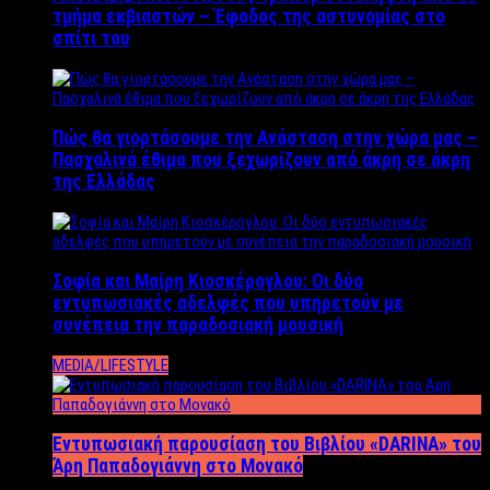
τμήμα εκβιαστών – Έφοδος της αστυνομίας στο
σπίτι του
Πώς θα γιορτάσουμε την Ανάσταση στην χώρα μας –
Πασχαλινά έθιμα που ξεχωρίζουν από άκρη σε άκρη
της Ελλάδας
Σοφία και Μαίρη Κιοσκέρογλου: Οι δύο
εντυπωσιακές αδελφές που υπηρετούν με
συνέπεια την παραδοσιακή μουσική
MEDIA/LIFESTYLE
Εντυπωσιακή παρουσίαση του Βιβλίου «DARINA» του
Άρη Παπαδογιάννη στο Μονακό