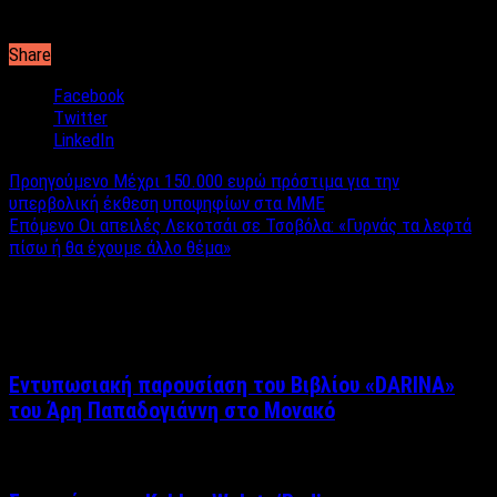
απόψε ευελπιστεί πώς θα έχει καλύτερα αποτελέσματα.
Share
Facebook
Twitter
LinkedIn
Προηγούμενο
Mέχρι 150.000 ευρώ πρόστιμα για την
υπερβολική έκθεση υποψηφίων στα ΜΜΕ
Επόμενο
Οι απειλές Λεκοτσάι σε Τσοβόλα: «Γυρνάς τα λεφτά
πίσω ή θα έχουμε άλλο θέμα»
Σχετικά άρθρα
Εντυπωσιακή παρουσίαση του Βιβλίου «DARINA»
του Άρη Παπαδογιάννη στο Μονακό