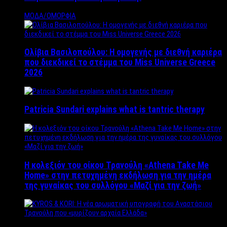
ΜΟΔΑ/ΟΜΟΡΦΙΑ
Ολίβια Βασιλοπούλου: Η ομογενής με διεθνή καριέρα
που διεκδικεί το στέμμα του Miss Universe Greece
2026
Patricia Sundari explains what is tantric therapy
Η κολεξιόν του οίκου Τρανούλη «Athena Take Me
Home» στην πετυχημένη εκδήλωση για την ημέρα
της γυναίκας του συλλόγου «Μαζί για την ζωή»