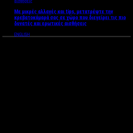
Με μικρές αλλαγές και tips, μετατρέψτε την
κρεβατοκάμαρά σας σε χώρο που διεγείρει τις πιο
δυνατές και ερωτικές αισθήσεις
ENGLISH
Αυτοί θα είναι οι αποψινοί
καλεσμένοι “έκπληξη” στην
πολιτική εκπομπή της Έλλης
Στάη
Η Έλλη Στάη επέστρεψε στη late night ζώνη με πολιτικό talk
show. Αυτή την Πέμπτη στις 23.00, Πέτρος Κόκκαλης και
Γιάνης Βαρουφάκης στο Open mind.
Mετά τον πρώτο καλεσμένο που ήταν ο Κυριάκος Μητσοτάκης,
με την Έλλη να βλέπει να “πατώνει” στο νούμερα τηλεθέασης,