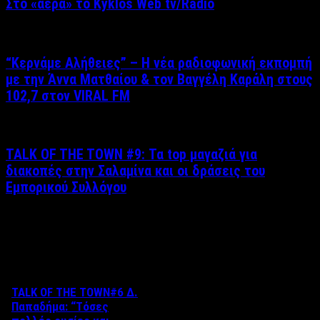
Στο «αέρα» το Kyklos Web tv/Radio
“Kερνάμε Αλήθειες” – Η νέα ραδιοφωνική εκπομπή
με την Άννα Ματθαίου & τον Βαγγέλη Καράλη στους
102,7 στον VIRAL FM
TALK OF THE TOWN #9: Τα top μαγαζιά για
διακοπές στην Σαλαμίνα και οι δράσεις του
Εμπορικού Συλλόγου
Δείτε επίσης
TALK OF THE TOWN#6 Δ.
Παπαδήμα: “Tόσες