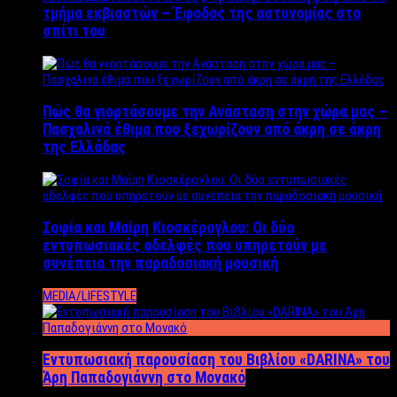
τμήμα εκβιαστών – Έφοδος της αστυνομίας στο
σπίτι του
Πώς θα γιορτάσουμε την Ανάσταση στην χώρα μας –
Πασχαλινά έθιμα που ξεχωρίζουν από άκρη σε άκρη
της Ελλάδας
Σοφία και Μαίρη Κιοσκέρογλου: Οι δύο
εντυπωσιακές αδελφές που υπηρετούν με
συνέπεια την παραδοσιακή μουσική
MEDIA/LIFESTYLE
Εντυπωσιακή παρουσίαση του Βιβλίου «DARINA» του
Άρη Παπαδογιάννη στο Μονακό