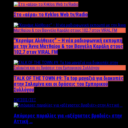
Στο «αέρα» το Kyklos Web tv/Radio
“Kερνάμε Αλήθειες” – Η νέα ραδιοφωνική εκπομπή
με την Άννα Ματθαίου & τον Βαγγέλη Καράλη στους
102,7 στον VIRAL FM
TALK OF THE TOWN #9: Τα top μαγαζιά για διακοπές
στην Σαλαμίνα και οι δράσεις του Εμπορικού
Συλλόγου
ΣΧΕΣΕΙΣ/ΣΕΞ
Απόμερες παραλίες για «αξέχαστες βραδιές» στην
Αττική …