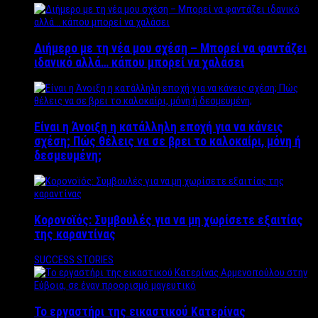
Διήμερο με τη νέα μου σχέση – Μπορεί να φαντάζει
ιδανικό αλλά… κάπου μπορεί να χαλάσει
Είναι η Άνοιξη η κατάλληλη εποχή για να κάνεις
σχέση; Πώς θέλεις να σε βρει το καλοκαίρι, μόνη ή
δεσμευμένη;
Κορονοϊός: Συμβουλές για να μη χωρίσετε εξαιτίας
της καραντίνας
SUCCESS STORIES
Το εργαστήρι της εικαστικού Κατερίνας