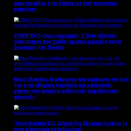
Αρμενοπούλου στην Εύβοια, σε έναν προορισμό
μαγευτικό
ΣΥΝΕΝΤΕΥΞΗ Πάρις Αμοργινός: O Πολυτάλαντος
οδοντίατρος που χαρίζει όμορφα χαμόγελα στους
διάσημους της Showbiz
Νίκος Πλακίδας: O άνθρωπος που αφιέρωσε την ζωή
του στην ελληνική παράδοση και ο μοναδικός
ράφτης που φτιάχνει αυθεντικές παραδοσιακές
φορεσιές
‘Ι love dyslexia’ EFL School: Ένα Ελληνικό Σχολείo 1ο
στην Καινοτομία στην Ευρώπη!