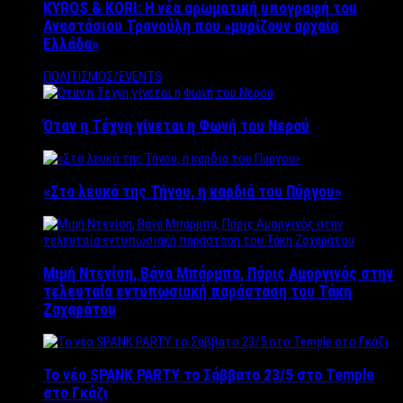
KYROS & KORI: Η νέα αρωματική υπογραφή του
Αναστάσιου Τρανούλη που «μυρίζουν αρχαία
Ελλάδα»
ΠΟΛΙΤΙΣΜΟΣ/EVENTS
Όταν η Τέχνη γίνεται η Φωνή του Νερού
«Στο λευκό της Τήνου, η καρδιά του Πύργου»
Μιμή Ντενίση, Βάνα Μπάρμπα, Πάρις Αμοργινός στην
τελευταία εντυπωσιακή παράσταση του Τάκη
Ζαχαράτου
Το νέο SPANK PARTY το Σάββατο 23/5 στο Temple
στο Γκάζι