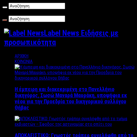
Παρασκευή , 07/08/2026
Label News Ειδήσεις με
προσωπικότητα
ΑΡΧΙΚΗ
ΚΟΙΝΩΝΙΑ
Η έμπειρη και διακεκριμένη στο Πανελλήνιο
δικηγόρος, Σωσώ Μαναρά Μαυράκη, υποψήφια εκ
νέου για την Προεδρία του δικηγορικού συλλόγου
Θήβας
ΑΠΟΚΛΕΙΣΤΙΚΟ: Γνωστός τράπερ συνελήφθη από το