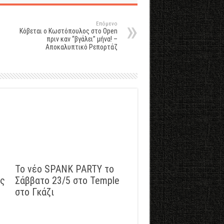
Επόμενο
Κόβεται ο Κωστόπουλος στο Open
πριν καν “βγάλει” μήνα! –
Αποκαλυπτικό Ρεπορτάζ
Το νέο SPANK PARTY το
ός
Σάββατο 23/5 στο Temple
στο Γκάζι