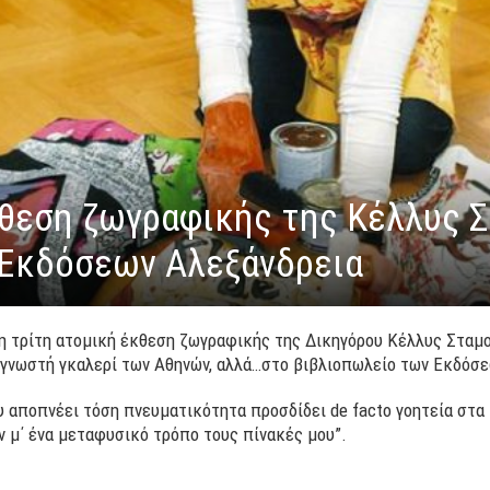
έκθεση ζωγραφικής της Κέλλυς 
 Εκδόσεων Αλεξάνδρεια
 η τρίτη ατομική έκθεση ζωγραφικής της Δικηγόρου Κέλλυς Σταμού
α γνωστή γκαλερί των Αθηνών, αλλά…στο βιβλιοπωλείο των Εκδόσε
αποπνέει τόση πνευματικότητα προσδίδει de facto γοητεία στα 
 μ΄ ένα μεταφυσικό τρόπο τους πίνακές μου”.