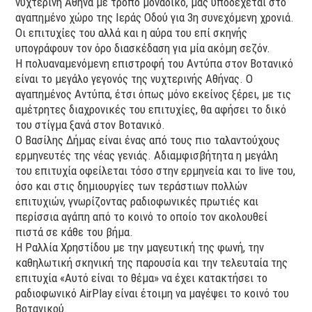
νυχτερινή Αθήνα με τρόπο μοναδικό, μας υποδέχεται στο
αγαπημένο χώρο της Ιεράς Οδού για 3η συνεχόμενη χρονιά.
Οι επιτυχίες του αλλά και η αύρα του επί σκηνής
υπογράφουν τον όρο διασκέδαση για μία ακόμη σεζόν.
Η πολυαναμενόμενη επιστροφή του Αντύπα στον Βοτανικό
είναι το μεγάλο γεγονός της νυχτερινής Αθήνας. Ο
αγαπημένος Αντύπα, έτσι όπως μόνο εκείνος ξέρει, με τις
αμέτρητες διαχρονικές του επιτυχίες, θα αφήσει το δικό
του στίγμα ξανά στον Βοτανικό.
Ο Βασίλης Δήμας είναι ένας από τους πιο ταλαντούχους
ερμηνευτές της νέας γενιάς. Αδιαμφισβήτητα η μεγάλη
του επιτυχία οφείλεται τόσο στην ερμηνεία και το live του,
όσο και στις δημιουργίες των τεράστιων πολλών
επιτυχιών, γνωρίζοντας ραδιοφωνικές πρωτιές και
περίσσια αγάπη από το κοινό το οποίο τον ακολουθεί
πιστά σε κάθε του βήμα.
Η Ραλλία Χρηστίδου με την μαγευτική της φωνή, την
καθηλωτική σκηνική της παρουσία και την τελευταία της
επιτυχία «Αυτό είναι το θέμα» να έχει κατακτήσει το
ραδιοφωνικό AirPlay είναι έτοιμη να μαγέψει το κοινό του
Βοτανικού.