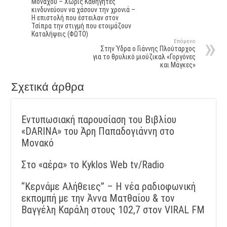
Μονάχου – Χωρίς Καθηγητές
κινδυνεύουν να χάσουν την χρονιά –
Η επιστολή που έστειλαν στον
Τσίπρα την στιγμή που ετοιμάζουν
Καταλήψεις (ΦΩΤΟ)
Επόμενο
Στην Ύδρα ο Γιάννης Πλούταρχος
για το θρυλικό μιούζικαλ «Γοργόνες
και Μάγκες»
Σχετικά άρθρα
Εντυπωσιακή παρουσίαση του Βιβλίου
«DARINA» του Άρη Παπαδογιάννη στο
Μονακό
Στο «αέρα» το Kyklos Web tv/Radio
“Kερνάμε Αλήθειες” – Η νέα ραδιοφωνική
εκπομπή με την Άννα Ματθαίου & τον
Βαγγέλη Καράλη στους 102,7 στον VIRAL FM