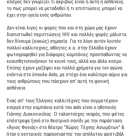
κόσμος δεν γνωρίζει τι ακριβώς είναι η αυτή η ασθένεια,
το πως μπορεί να μεταδοθεί ή τι επιπτώσεις μπορεί να
έχει στην υγεία ενός ανθρώπου.
Δεν είναι λιγες οι φορες που και στη χώρα μας έχουν
διαπιστωθεί περιπτώσεις HIV και πολλές φορές μάλιστα
δεν δίνουμε (κακώς) σημασία. Για το λόγο αυτόν λοιπόν
πολλοί καλλιτεχνες, αθλητες κ.α. στην Ελλάδα έχουν
φωτογραφηθεί για διάφορες καμπάνιες προσπαθώντας να
ευαισθητοποιήσουν το κοινό τους, αλλά και άλλο κοσμο.
Επίσης έχουν μαζέψει και πολλά χρήματα για τον αγώνα
ενάντια στο ύπουλο Aids, με στόχο ένα καλύτερο αύριο για
τους ανθρώπους που πάσχουν απ’ αυτή τη φονική
ασθένεια.
Ένας απ’ τους Έλληνες καλλιτέχνες που συμμετέχουν
ενεργά στην καμπάνια κατά του aids είναι ο ηθοποιός
Γιάννης Διακονικόλας. Ο ταλαντούχος νεαρός, που φέτος
επέστρεψε ξανά στο θεατρικό σανίδι με την παράσταση
«Άγιος Φονιάς» στο θέατρο ”Χώρος Τέχνης Ασωμάτων” &
ήταν ο κεντρικός παρουσιαστης του απόλυτου φεστιβάλ