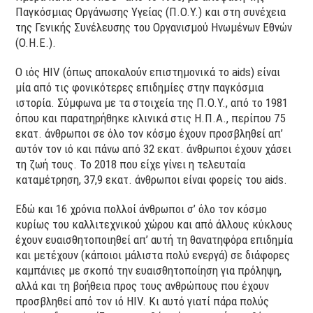
Παγκόσμιας Οργάνωσης Υγείας (Π.Ο.Υ.) και στη συνέχεια
της Γενικής Συνέλευσης του Οργανισμού Ηνωμένων Εθνών
(Ο.Η.Ε.).
Ο ιός HIV (όπως αποκαλούν επιστημονικά το aids) είναι
μία από τις φονικότερες επιδημίες στην παγκόσμια
ιστορία. Σύμφωνα με τα στοιχεία της Π.Ο.Υ., από το 1981
όπου και παρατηρήθηκε κλινικά στις Η.Π.Α., περίπου 75
εκατ. άνθρωποι σε όλο τον κόσμο έχουν προσβληθεί απ’
αυτόν τον ιό και πάνω από 32 εκατ. άνθρωποι έχουν χάσει
τη ζωή τους. Το 2018 που είχε γίνει η τελευταία
καταμέτρηση, 37,9 εκατ. άνθρωποι είναι φορείς του aids.
Εδώ και 16 χρόνια πολλοί άνθρωποι σ’ όλο τον κόσμο
κυρίως του καλλιτεχνικού χώρου και από άλλους κύκλους
έχουν ευαισθητοποιηθεί απ’ αυτή τη θανατηφόρα επιδημία
και μετέχουν (κάποιοι μάλιστα πολύ ενεργά) σε διάφορες
καμπάνιες με σκοπό την ευαισθητοποίηση για πρόληψη,
αλλά και τη βοήθεια προς τους ανθρώπους που έχουν
προσβληθεί από τον ιό HIV. Κι αυτό γιατί πάρα πολύς