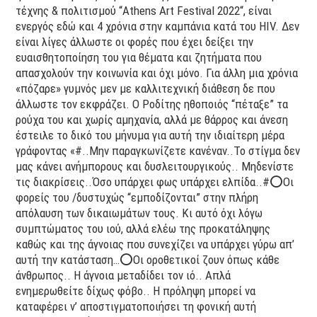
τέχνης & πολιτισμού “Athens Art Festival 2022“, είναι
ενεργός εδώ και 4 χρόνια στην καμπάνια κατά του HIV. Δεν
είναι λίγες άλλωστε οι φορές που έχει δείξει την
ευαισθητοποίηση του για θέματα και ζητήματα που
απασχολούν την κοινωνία και όχι μόνο. Για άλλη μια χρόνια
«πόζαρε» γυμνός μεν με καλλιτεχνική διάθεση δε που
άλλωστε τον εκφράζει. Ο Ροδίτης ηθοποιός “πέταξε” τα
ρούχα του και χωρίς αμηχανία, αλλά με θάρρος και άνεση
έστειλε το δικό του μήνυμα για αυτή την ιδιαίτερη μέρα
γράφοντας «#..Μην παραγκωνίζετε κανέναν..Το στίγμα δεν
μας κάνει ανήμπορους και δυσλειτουργικούς.. Μηδενίστε
τις διακρίσεις..Όσο υπάρχει φως υπάρχει ελπίδα..#⭕️Οι
φορείς του /δυστυχώς “εμποδίζονται” στην πλήρη
απόλαυση των δικαιωμάτων τους. Κι αυτό όχι λόγω
συμπτώματος του ιού, αλλά ελέω της προκατάληψης
καθώς και της άγνοιας που συνεχίζει να υπάρχει γύρω απ’
αυτή την κατάσταση…⭕️Οι οροθετικοί ζουν όπως κάθε
άνθρωπος.. Η άγνοια μεταδίδει τον ιό.. Απλά
ενημερωθείτε δίχως φόβο.. Η πρόληψη μπορεί να
καταφέρει ν’ αποστιγματοποιήσει τη φονική αυτή