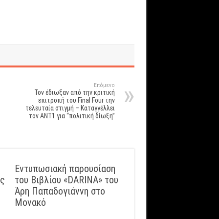
Επόμενο
Τον έδιωξαν από την κριτική
επιτροπή του Final Four την
τελευταία στιγμή – Καταγγέλλει
τον ANT1 για “πολιτική δίωξη”
Εντυπωσιακή παρουσίαση
ός
του Βιβλίου «DARINA» του
Άρη Παπαδογιάννη στο
Μονακό