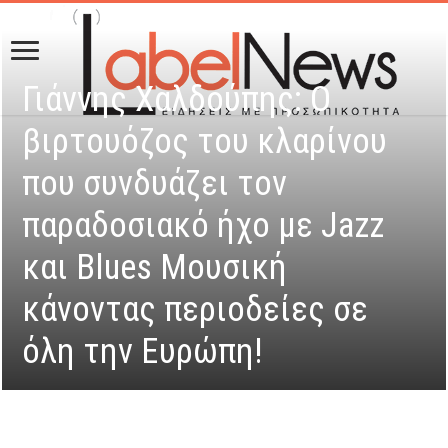
Γιάννης Χαλδούπης: O
βιρτουόζος του κλαρίνου
που συνδυάζει τον
παραδοσιακό ήχο με Jazz
και Blues Μουσική
κάνοντας περιοδείες σε
όλη την Ευρώπη!