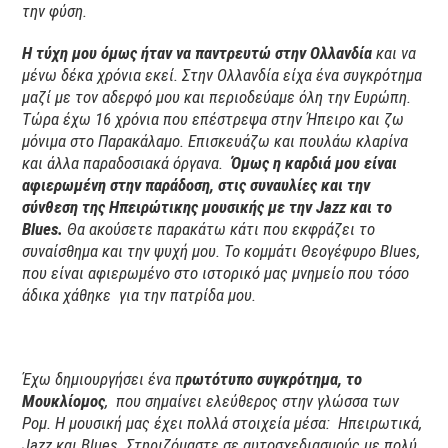
την φύση.
Η τύχη μου όμως ήταν να παντρευτώ στην Ολλανδία
και να
μένω δέκα χρόνια εκεί. Στην Ολλανδία είχα ένα συγκρότημα
μαζί με τον αδερφό μου και περιοδεύαμε όλη την Ευρώπη.
Τώρα έχω 16 χρόνια που επέστρεψα στην Ήπειρο και ζω
μόνιμα στο Παρακάλαμο. Επισκευάζω και πουλάω κλαρίνα
και άλλα παραδοσιακά όργανα.
Όμως η καρδιά μου είναι
αφιερωμένη στην παράδοση, στις συναυλίες και την
σύνθεση της Ηπειρώτικης μουσικής με την Jazz και το
Blues.
Θα ακούσετε παρακάτω κάτι που εκφράζει το
συναίσθημα και την ψυχή μου. Το κομμάτι Θεογέφυρο Blues,
που είναι αφιερωμένο στο ιστορικό μας μνημείο που τόσο
άδικα χάθηκε για την πατρίδα μου.
Έχω δημιουργήσει ένα π
ρωτότυπο συγκρότημα, το
Μουκλίομος
, που σημαίνει ελεύθερος στην γλώσσα των
Ρομ. Η μουσική μας έχει πολλά στοιχεία μέσα: Ηπειρωτικά,
Jazz και Blues. Στηριζόμαστε σε αυτοσχεδιασμούς με πολύ