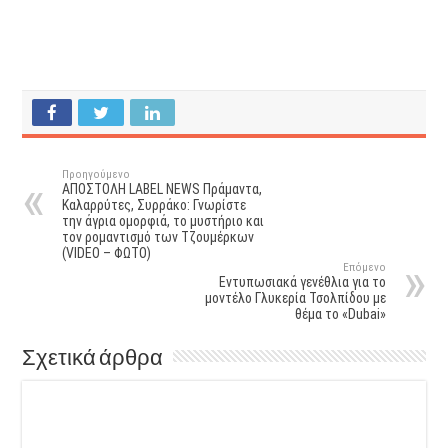
Προηγούμενο
ΑΠΟΣΤΟΛΗ LABEL NEWS Πράμαντα,
Καλαρρύτες, Συρράκο: Γνωρίστε
την άγρια ομορφιά, το μυστήριο και
τον ρομαντισμό των Τζουμέρκων
(VIDEO – ΦΩΤΟ)
Επόμενο
Εντυπωσιακά γενέθλια για το
μοντέλο Γλυκερία Τσολπίδου με
θέμα το «Dubai»
Σχετικά άρθρα