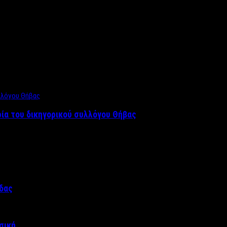
ρία του δικηγορικού συλλόγου Θήβας
άδας
σική