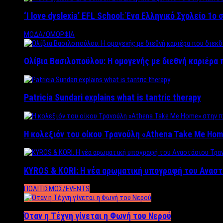
‘Ι love dyslexia’ EFL School: Ένα Ελληνικό Σχολείo 1
ΜΟΔΑ/ΟΜΟΡΦΙΑ
Ολίβια Βασιλοπούλου: Η ομογενής με διεθνή καριέρα 
Patricia Sundari explains what is tantric therapy
Η κολεξιόν του οίκου Τρανούλη «Athena Take Me Hom
KYROS & KORI: Η νέα αρωματική υπογραφή του Αναστ
ΠΟΛΙΤΙΣΜΟΣ/EVENTS
Όταν η Τέχνη γίνεται η Φωνή του Νερού