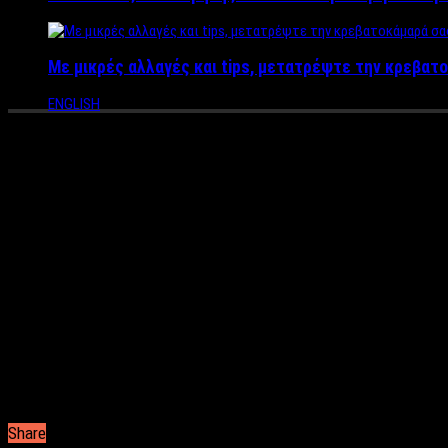
Με μικρές αλλαγές και tips, μετατρέψτε την κρεβατο
ENGLISH
Διεθνή καριέρα για τον Βασίλ
Μετά από τις επιτυχημένες εμφανίσεις του Βασίλη Δήμα στο Βοτ
Λευκωσία, Πάφος, Λάρνακα) και σε χώρες του εξωτερικού.
Συγκεκριμένα θα εμφανιστεί στην Γερμανία (Μόναχο, Ανόβερο, Στ
(Βελιγράδι) και στο Ισραήλ (Τελ Αβίβ). Aξίζει να σημειωθεί ότ
σημειώνοντας τεράστια επιτυχία.
Ενδεικτικά το τραγούδι του «Ραγίζει η καρδιά μου» που επανεκ
Κάτι ανάλογο έγινε και με τον «Βασιλιά του κόσμου» που επανε
Αυτή την περίοδο ο Βασίλης Δήμας βρίσκεται στο στούντιο ετο
Share