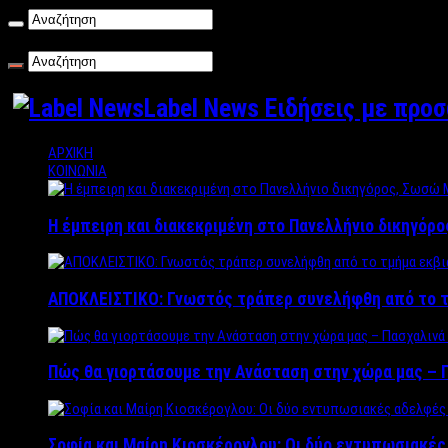
Παρασκευή , 07/08/2026
Label News Ειδήσεις με προ
ΑΡΧΙΚΗ
ΚΟΙΝΩΝΙΑ
Η έμπειρη και διακεκριμένη στο Πανελλήνιο δικηγόρ
ΑΠΟΚΛΕΙΣΤΙΚΟ: Γνωστός τράπερ συνελήφθη από το τ
Πώς θα γιορτάσουμε την Ανάσταση στην χώρα μας – Π
Σοφία και Μαίρη Κιοσκέρογλου: Οι δύο εντυπωσιακέ