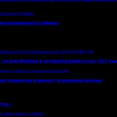
Άρη Παπαδογιάννη στο Μονακό
 την Άννα Ματθαίου & τον Βαγγέλη Καράλη στους 102,7 στο
την Σαλαμίνα και οι δράσεις του Εμπορικού Συλλόγου
ττική …