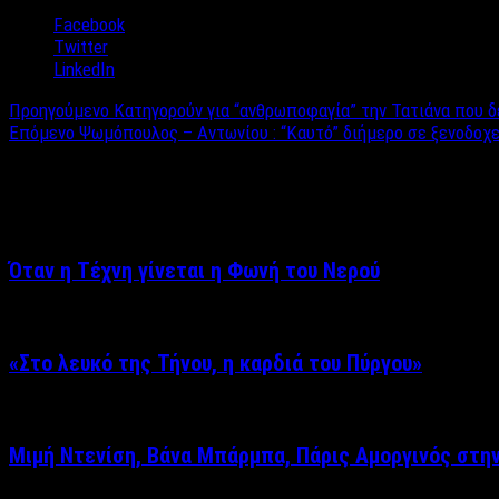
Facebook
Twitter
LinkedIn
Προηγούμενο
Κατηγορούν για “ανθρωποφαγία” την Τατιάνα που δε
Επόμενο
Ψωμόπουλος – Αντωνίου : “Καυτό” διήμερο σε ξενοδοχε
Σχετικά άρθρα
Όταν η Τέχνη γίνεται η Φωνή του Νερού
«Στο λευκό της Τήνου, η καρδιά του Πύργου»
Μιμή Ντενίση, Βάνα Μπάρμπα, Πάρις Αμοργινός στη