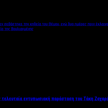
ν σεβάστηκε την κηδεία του Θέμου, ενώ δυο ημέρες πριν έκλαιγε
ίο της Βουλιαγμένης
ν τελευταία εντυπωσιακή παράσταση του Τάκη Ζαχαρ