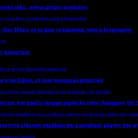
δανικό αλλά… κάπου μπορεί να χαλάσει
; Πώς θέλεις να σε βρει το καλοκαίρι, μόνη ή δεσμευμένη;
ης καραντίνας
υ στην Εύβοια, σε έναν προορισμό μαγευτικό
ίατρος που χαρίζει όμορφα χαμόγελα στους διάσημους της 
του στην ελληνική παράδοση και ο μοναδικός ράφτης που φ