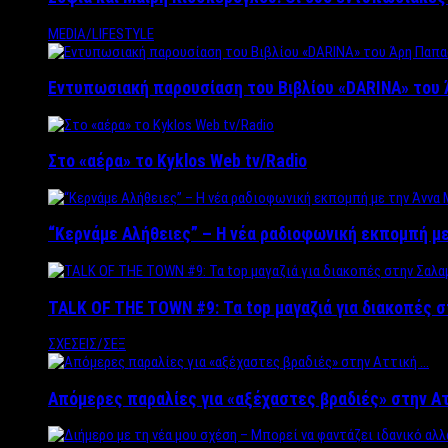
MEDIA/LIFESTYLE
Εντυπωσιακή παρουσίαση του Βιβλίου «DARINA» του 
Στο «αέρα» το Kyklos Web tv/Radio
“Kερνάμε Αλήθειες” – Η νέα ραδιοφωνική εκπομπή με
TALK OF THE TOWN #9: Τα top μαγαζιά για διακοπές σ
ΣΧΕΣΕΙΣ/ΣΕΞ
Απόμερες παραλίες για «αξέχαστες βραδιές» στην Α