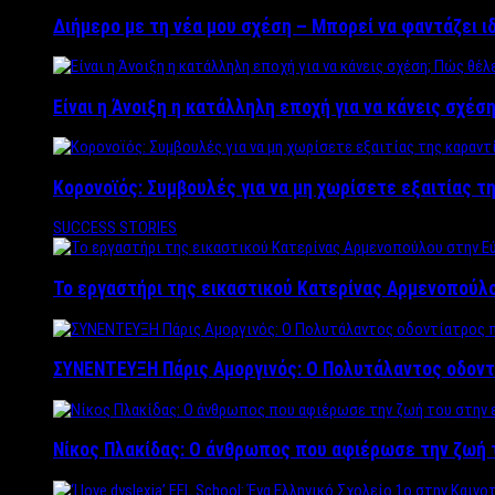
Διήμερο με τη νέα μου σχέση – Μπορεί να φαντάζει ι
Είναι η Άνοιξη η κατάλληλη εποχή για να κάνεις σχέση
Κορονοϊός: Συμβουλές για να μη χωρίσετε εξαιτίας τ
SUCCESS STORIES
Το εργαστήρι της εικαστικού Κατερίνας Αρμενοπούλο
ΣΥΝΕΝΤΕΥΞΗ Πάρις Αμοργινός: O Πολυτάλαντος οδοντ
Νίκος Πλακίδας: O άνθρωπος που αφιέρωσε την ζωή 