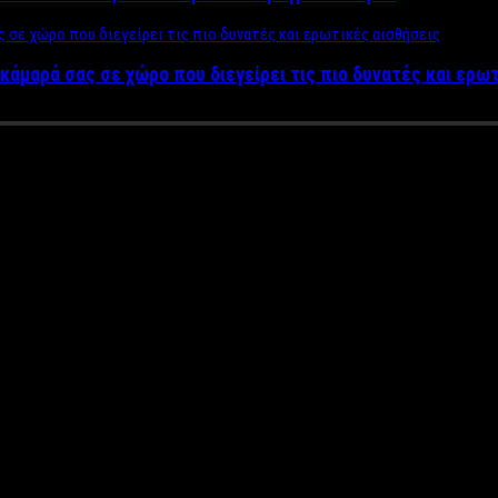
κάμαρά σας σε χώρο που διεγείρει τις πιο δυνατές και ερω
η Δήμα με περιοδεία στην Ευρώ
ανικό, που αυτή την εβδομάδα ρίχνει αυλαία μετά από πέντε μήν
ουτγκάρδη), στον Καναδά (Μόντρεαλ, Τορόντο, Χάλιφαξ), στην Αγγ
ι τα τραγούδια του «Ραγίζει η καρδιά μου» και «Βασιλιάς του κό
τέλεσε το κορυφαίο συγκρότημα της Σερβίας Magla Bend ήταν νού
κτελέσε ο διάσημος Σέρβος καλλιτέχνης Aca Lukas.
ιμάζοντας την κυκλοφορία του τρίτου του album που θα κυκλοφορ