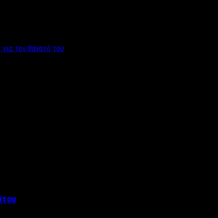
 για τον θάνατό του
άτου