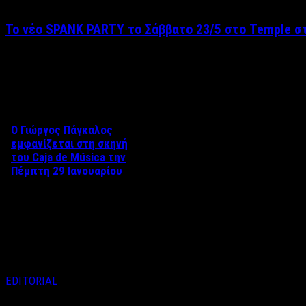
Το νέο SPANK PARTY το Σάββατο 23/5 στο Temple στ
Δείτε επίσης
Ο Γιώργος Πάγκαλος
εμφανίζεται στη σκηνή
του Caja de Música την
Πέμπτη 29 Ιανουαρίου
Ο Γιώργος Πάγκαλος
εμφανίζεται στη σκηνή του
Caja de Música την Πέμπτη 29
Ιανουαρίου, σε …
EDITORIAL