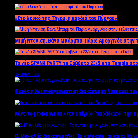
«Στο λευκό της Τήνου, η καρδιά του Πύργου»
Μιμή Ντενίση, Βάνα Μπάρμπα, Πάρις Αμοργινός στην
Το νέο SPANK PARTY το Σάββατο 23/5 στο Temple στο
DECORATION
Φέτος η Χριστουγεννιάτικη διακόσμηση λατρεύει το
Κάνε το μπαλκόνι σου τον επίγειο “παράδεισο” της 
Β. Μπουλάς διακοσμητής: ‘Το καλοκαίρι οι γάμοι θα γ