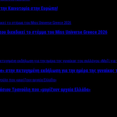
ο στην Καινοτομία στην Ευρώπη!
που διεκδικεί το στέμμα του Miss Universe Greece 2026
e» στην πετυχημένη εκδήλωση για την ημέρα της γυναίκας τ
άσιου Τρανούλη που «μυρίζουν αρχαία Ελλάδα»