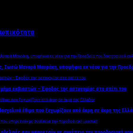
σωπικότητα
ος, Σωσώ Μαναρά Μαυράκη, υποψήφια εκ νέου για την Προεδ
μήμα εκβιαστών – Έφοδος της αστυνομίας στο σπίτι του
ασχαλινά έθιμα που ξεχωρίζουν από άκρη σε άκρη της Ελλ
ς αδελφές που υπηρετούν με συνέπεια την παραδοσιακή μου