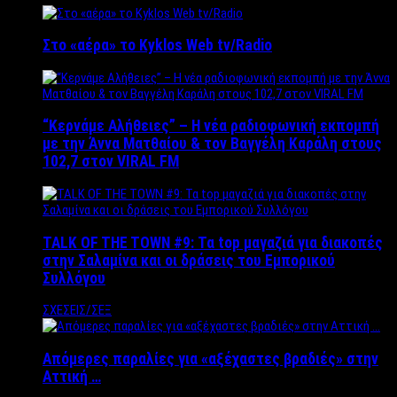
Στο «αέρα» το Kyklos Web tv/Radio
“Kερνάμε Αλήθειες” – Η νέα ραδιοφωνική εκπομπή
με την Άννα Ματθαίου & τον Βαγγέλη Καράλη στους
102,7 στον VIRAL FM
TALK OF THE TOWN #9: Τα top μαγαζιά για διακοπές
στην Σαλαμίνα και οι δράσεις του Εμπορικού
Συλλόγου
ΣΧΕΣΕΙΣ/ΣΕΞ
Απόμερες παραλίες για «αξέχαστες βραδιές» στην
Αττική …