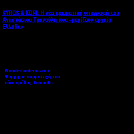
KYROS & KORI: Η νέα αρωματική υπογραφή του
Αναστάσιου Τρανούλη που «μυρίζουν αρχαία
Ελλάδα»
Δείτε επίσης
Wonderlanders στου
Ψυρρή με συμμετοχή του
οίκου μόδας Tranoulis
Στο Sazerac
πραγματοποιήθηκε το
χριστουγεννιάτικο event της
Αθηνάς Ματίς και του Αλέξη
Αδάμ και ο …