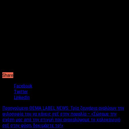
Realize Italy
Ευγενική Χορηγία
: Marios Vallianos Floral Designer, Red Elite
Production, Δεληολάνης, Κάβα
Κρασοπουλιό, VF Laser Clinics
Χορηγοί επικοινωνίας:
Omorfamistikamou.gr, Vesper.gr,
Artfashion.gr, Labelnews.gr
Share
Facebook
Twitter
LinkedIn
Προηγούμενο
ΘΕΜΑ LABEL NEWS: Τρία ζευγάρια αναλύουν την
φιλοσοφία του να κάνεις σεξ στην παραλία – «Σώσαμε την
σχέση μας από την στιγμή που ανακαλύψαμε το καλοκαιρινό
σεξ στην φύση, δοκιμάστε το!»