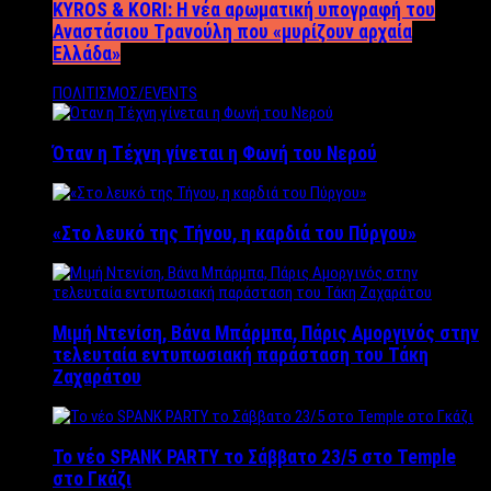
KYROS & KORI: Η νέα αρωματική υπογραφή του
Αναστάσιου Τρανούλη που «μυρίζουν αρχαία
Ελλάδα»
ΠΟΛΙΤΙΣΜΟΣ/EVENTS
Όταν η Τέχνη γίνεται η Φωνή του Νερού
«Στο λευκό της Τήνου, η καρδιά του Πύργου»
Μιμή Ντενίση, Βάνα Μπάρμπα, Πάρις Αμοργινός στην
τελευταία εντυπωσιακή παράσταση του Τάκη
Ζαχαράτου
Το νέο SPANK PARTY το Σάββατο 23/5 στο Temple
στο Γκάζι