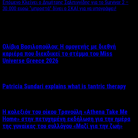
Επόμενο
Κλείνει ο Δημήτρης Σαλπιγγίδης για το Survivor 2 –
30.000 ευρώ “μπροστά” δίνει ο ΣΚΑΪ για να υπογράψει!
Σχετικά άρθρα
Ολίβια Βασιλοπούλου: Η ομογενής με διεθνή
καριέρα που διεκδικεί το στέμμα του Miss
Universe Greece 2026
Patricia Sundari explains what is tantric therapy
Η κολεξιόν του οίκου Τρανούλη «Athena Take Me
Home» στην πετυχημένη εκδήλωση για την ημέρα
της γυναίκας του συλλόγου «Μαζί για την ζωή»