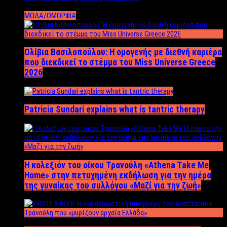
ΜΟΔΑ/ΟΜΟΡΦΙΑ
Ολίβια Βασιλοπούλου: Η ομογενής με διεθνή καριέρα
που διεκδικεί το στέμμα του Miss Universe Greece
2026
Patricia Sundari explains what is tantric therapy
Η κολεξιόν του οίκου Τρανούλη «Athena Take Me
Home» στην πετυχημένη εκδήλωση για την ημέρα
της γυναίκας του συλλόγου «Μαζί για την ζωή»