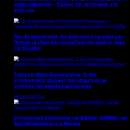
τμήμα εκβιαστών – Έφοδος της αστυνομίας στο
σπίτι του
Πώς θα γιορτάσουμε την Ανάσταση στην χώρα μας –
Πασχαλινά έθιμα που ξεχωρίζουν από άκρη σε άκρη
της Ελλάδας
Σοφία και Μαίρη Κιοσκέρογλου: Οι δύο
εντυπωσιακές αδελφές που υπηρετούν με
συνέπεια την παραδοσιακή μουσική
MEDIA/LIFESTYLE
Εντυπωσιακή παρουσίαση του Βιβλίου «DARINA» του
Άρη Παπαδογιάννη στο Μονακό