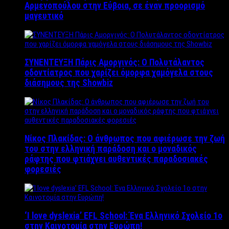
Αρμενοπούλου στην Εύβοια, σε έναν προορισμό
μαγευτικό
ΣΥΝΕΝΤΕΥΞΗ Πάρις Αμοργινός: O Πολυτάλαντος
οδοντίατρος που χαρίζει όμορφα χαμόγελα στους
διάσημους της Showbiz
Νίκος Πλακίδας: O άνθρωπος που αφιέρωσε την ζωή
του στην ελληνική παράδοση και ο μοναδικός
ράφτης που φτιάχνει αυθεντικές παραδοσιακές
φορεσιές
‘Ι love dyslexia’ EFL School: Ένα Ελληνικό Σχολείo 1ο
στην Καινοτομία στην Ευρώπη!