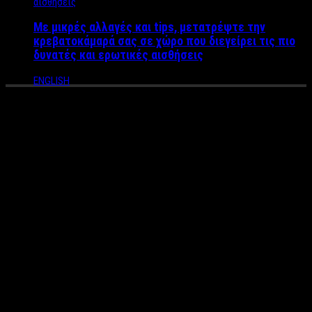
Με μικρές αλλαγές και tips, μετατρέψτε την
κρεβατοκάμαρά σας σε χώρο που διεγείρει τις πιο
δυνατές και ερωτικές αισθήσεις
ENGLISH
Διπλή γιορτή για τον γνωστό
σχεδιαστή μόδας Ερωτόκριτο
– 7 χρόνια λειτουργίας του
Fashion Erotokritos & εγκαίνια
του νέου του χώρου μόδας
στο κέντρο της Αθήνας
Mε μεγάλη επιτυχία πραγματοποιήθηκαν τα εγκαίνια του νέου
χώρου του Fashion Erotokritos Fabrics, που βρίσκεται στην οδό