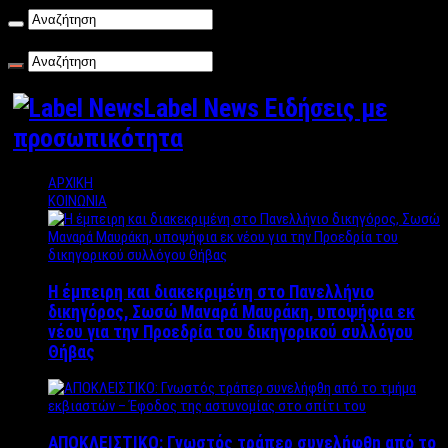
Πέμπτη , 06/08/2026
Label News Ειδήσεις με
προσωπικότητα
ΑΡΧΙΚΗ
ΚΟΙΝΩΝΙΑ
Η έμπειρη και διακεκριμένη στο Πανελλήνιο
δικηγόρος, Σωσώ Μαναρά Μαυράκη, υποψήφια εκ
νέου για την Προεδρία του δικηγορικού συλλόγου
Θήβας
ΑΠΟΚΛΕΙΣΤΙΚΟ: Γνωστός τράπερ συνελήφθη από το