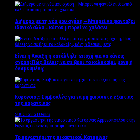
Διήμερο με τη νέα μου σχέση – Μπορεί να φαντάζει
ιδανικό αλλά… κάπου μπορεί να χαλάσει
Είναι η Άνοιξη η κατάλληλη εποχή για να κάνεις
σχέση; Πώς θέλεις να σε βρει το καλοκαίρι, μόνη ή
δεσμευμένη;
Κορονοϊός: Συμβουλές για να μη χωρίσετε εξαιτίας
της καραντίνας
SUCCESS STORIES
Το εργαστήρι της εικαστικού Κατερίνας