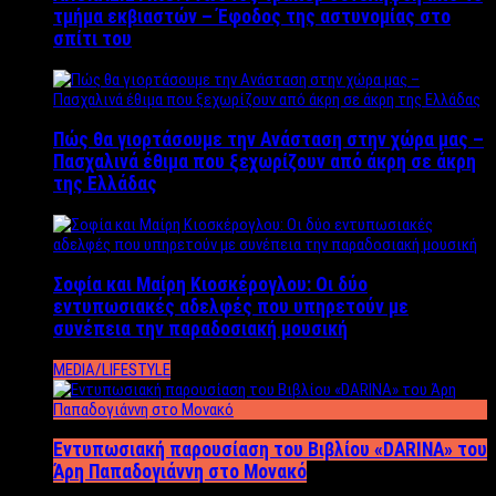
τμήμα εκβιαστών – Έφοδος της αστυνομίας στο
σπίτι του
Πώς θα γιορτάσουμε την Ανάσταση στην χώρα μας –
Πασχαλινά έθιμα που ξεχωρίζουν από άκρη σε άκρη
της Ελλάδας
Σοφία και Μαίρη Κιοσκέρογλου: Οι δύο
εντυπωσιακές αδελφές που υπηρετούν με
συνέπεια την παραδοσιακή μουσική
MEDIA/LIFESTYLE
Εντυπωσιακή παρουσίαση του Βιβλίου «DARINA» του
Άρη Παπαδογιάννη στο Μονακό