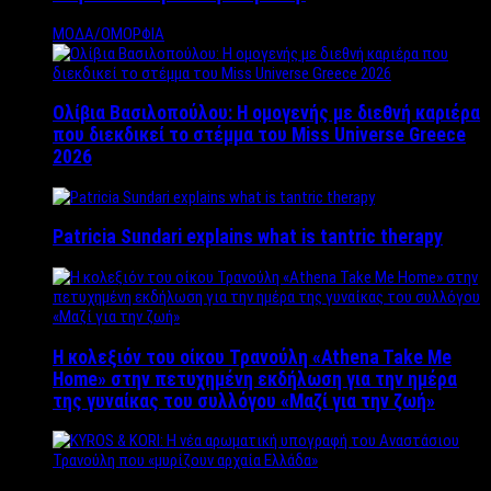
ΜΟΔΑ/ΟΜΟΡΦΙΑ
Ολίβια Βασιλοπούλου: Η ομογενής με διεθνή καριέρα
που διεκδικεί το στέμμα του Miss Universe Greece
2026
Patricia Sundari explains what is tantric therapy
Η κολεξιόν του οίκου Τρανούλη «Athena Take Me
Home» στην πετυχημένη εκδήλωση για την ημέρα
της γυναίκας του συλλόγου «Μαζί για την ζωή»