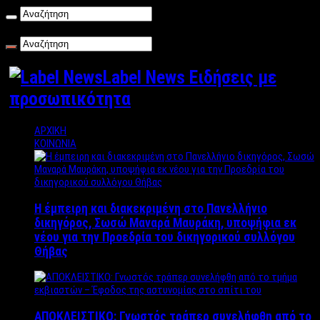
Σάββατο , 08/08/2026
Label News Ειδήσεις με
προσωπικότητα
ΑΡΧΙΚΗ
ΚΟΙΝΩΝΙΑ
Η έμπειρη και διακεκριμένη στο Πανελλήνιο
δικηγόρος, Σωσώ Μαναρά Μαυράκη, υποψήφια εκ
νέου για την Προεδρία του δικηγορικού συλλόγου
Θήβας
ΑΠΟΚΛΕΙΣΤΙΚΟ: Γνωστός τράπερ συνελήφθη από το