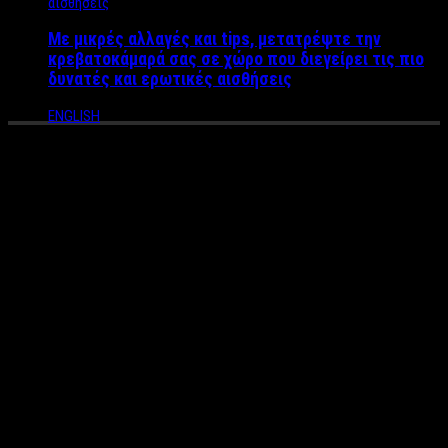
Με μικρές αλλαγές και tips, μετατρέψτε την
κρεβατοκάμαρά σας σε χώρο που διεγείρει τις πιο
δυνατές και ερωτικές αισθήσεις
ENGLISH
Εκτός Alpha η Ελένη Τσολάκη
Ο ραδιοφωνικός σταθμός προχώρησε σε μαζικές απολύσεις.
Από τους 18 συνολικά παραγωγούς, στο πρόγραμμα έμειναν
μόλις 11, με τους Ελένη Τσολάκη, Πέτρο Κουσουλό, Δημήτρη
Γκόλια, Γιάννα Παπαδάκου, Χρήστο Βαρθαλίτη, Ασπασία
Κάρλου και Σταύρο Γεωργακόπουλο να μένους εκτός.
Το νέο πρόγραμμα του σταθμού διαμορφώνεται ως εξής:
06:00 – 08:00: Θανάσης Πάτρας & Νικόλας Καμακάρης
08:00 – 10:00: Δήμος Βερύκιος & Σπύρος Λάμπρου
10:00 – 12:00: Νίκος Μάνεσης