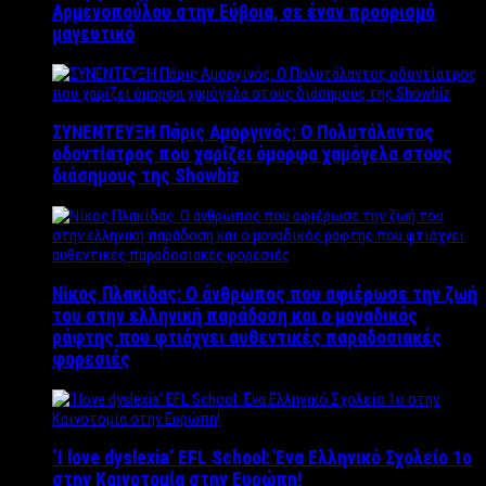
Αρμενοπούλου στην Εύβοια, σε έναν προορισμό
μαγευτικό
ΣΥΝΕΝΤΕΥΞΗ Πάρις Αμοργινός: O Πολυτάλαντος
οδοντίατρος που χαρίζει όμορφα χαμόγελα στους
διάσημους της Showbiz
Νίκος Πλακίδας: O άνθρωπος που αφιέρωσε την ζωή
του στην ελληνική παράδοση και ο μοναδικός
ράφτης που φτιάχνει αυθεντικές παραδοσιακές
φορεσιές
‘Ι love dyslexia’ EFL School: Ένα Ελληνικό Σχολείo 1ο
στην Καινοτομία στην Ευρώπη!