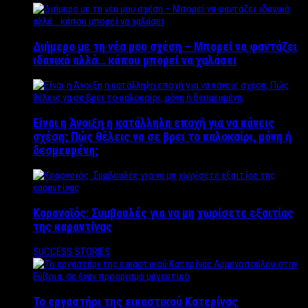
Διήμερο με τη νέα μου σχέση – Μπορεί να φαντάζει
ιδανικό αλλά… κάπου μπορεί να χαλάσει
Είναι η Άνοιξη η κατάλληλη εποχή για να κάνεις
σχέση; Πώς θέλεις να σε βρει το καλοκαίρι, μόνη ή
δεσμευμένη;
Κορονοϊός: Συμβουλές για να μη χωρίσετε εξαιτίας
της καραντίνας
SUCCESS STORIES
Το εργαστήρι της εικαστικού Κατερίνας