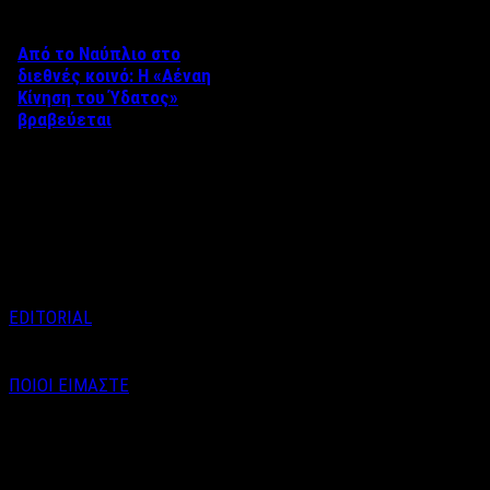
Από το Ναύπλιο στο
διεθνές κοινό: Η «Αέναη
Κίνηση του Ύδατος»
βραβεύεται
Στο πλαίσιο του 8ου Διεθνούς
Φεστιβάλ Κινηματογράφου
Ναυπλίου «ΓΕΦΥΡΕΣ», το
ντοκιμαντέρ «Η Αέναη Κίνηση
του …
EDITORIAL
ΠΟΙΟΙ ΕΙΜΑΣΤΕ
Email : info@labelnews.gr
Τηλέφωνο : 6998712903
(Βαγγέλης Καράλης - Αρχισυντάκτης)