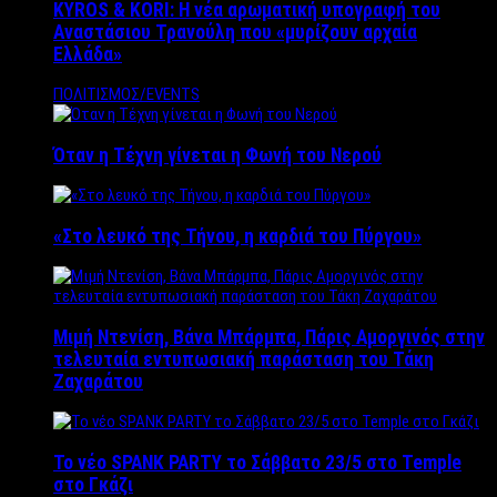
KYROS & KORI: Η νέα αρωματική υπογραφή του
Αναστάσιου Τρανούλη που «μυρίζουν αρχαία
Ελλάδα»
ΠΟΛΙΤΙΣΜΟΣ/EVENTS
Όταν η Τέχνη γίνεται η Φωνή του Νερού
«Στο λευκό της Τήνου, η καρδιά του Πύργου»
Μιμή Ντενίση, Βάνα Μπάρμπα, Πάρις Αμοργινός στην
τελευταία εντυπωσιακή παράσταση του Τάκη
Ζαχαράτου
Το νέο SPANK PARTY το Σάββατο 23/5 στο Temple
στο Γκάζι