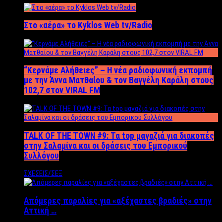
Στο «αέρα» το Kyklos Web tv/Radio
“Kερνάμε Αλήθειες” – Η νέα ραδιοφωνική εκπομπή
με την Άννα Ματθαίου & τον Βαγγέλη Καράλη στους
102,7 στον VIRAL FM
TALK OF THE TOWN #9: Τα top μαγαζιά για διακοπές
στην Σαλαμίνα και οι δράσεις του Εμπορικού
Συλλόγου
ΣΧΕΣΕΙΣ/ΣΕΞ
Απόμερες παραλίες για «αξέχαστες βραδιές» στην
Αττική …