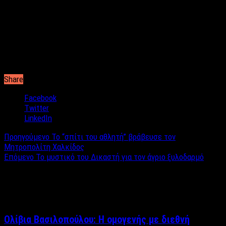
12:00 – 13:30: Λώρα Ιωάννου & Γιώργος Σμυρνής
13:30 – 14:00: Magazino με τη Ντίνα Μόσχου
14:00 – 16:00: Χάρης Ντιγριντάκης
16:00 – 18:00: Τάκης Πουρναράκης
18:00 – 20:00: Αντώνης Αντωνόπουλος
20:00 – 00:00: Στέλιος Χατζημιχαήλ
00:00 – 06:00: Στέλιος Χατζημιχαήλ
Share
Facebook
Twitter
LinkedIn
Προηγούμενο
Το “σπίτι του αθλητή” βράβευσε τον
Μητροπολίτη Χαλκίδος
Επόμενο
Το μυστικό του Δικαστή για τον άγριο ξυλοδαρμό
Σχετικά άρθρα
Ολίβια Βασιλοπούλου: Η ομογενής με διεθνή