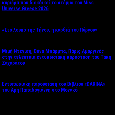
καριέρα που διεκδικεί το στέμμα του Miss
Universe Greece 2026
«Στο λευκό της Τήνου, η καρδιά του Πύργου»
Μιμή Ντενίση, Βάνα Μπάρμπα, Πάρις Αμοργινός
στην τελευταία εντυπωσιακή παράσταση του Τάκη
Ζαχαράτου
Εντυπωσιακή παρουσίαση του Βιβλίου «DARINA»
του Άρη Παπαδογιάννη στο Μονακό
Δείτε επίσης