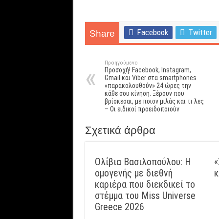
Facebook
Twitter
Share
Προηγούμενο
Προσοχή! Facebook, Ιnstagram,
Gmail και Viber στα smartphones
«παρακολουθούν» 24 ώρες την
κάθε σου κίνηση. Ξέρουν που
βρίσκεσαι, με ποιον μιλάς και τι λες
– Οι ειδικοί προειδοποιούν
Σχετικά άρθρα
Ολίβια Βασιλοπούλου: Η
«
ομογενής με διεθνή
κ
καριέρα που διεκδικεί το
στέμμα του Miss Universe
Greece 2026