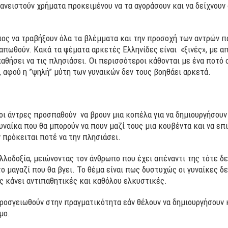
 δανειστούν χρήματα προκειμένου να τα αγοράσουν και να δείχνου
ος να τραβήξουν όλα τα βλέμματα και την προσοχή των αντρών π
 απωθούν. Κακά τα ψέματα αρκετές Ελληνίδες είναι «ξινές», με 
θήσει να τις πλησιάσει. Οι περισσότεροι κάθονται με ένα ποτό σ
, αφού η ”ψηλή” μύτη των γυναικών δεν τους βοηθάει αρκετά.
ι άντρες προσπαθούν να βρουν μια κοπέλα για να δημιουργήσουν 
γυναίκα που θα μπορούν να πουν μαζί τους μια κουβέντα και να επ
 πρόκειται ποτέ να την πλησιάσει.
αλλοδοξία, μειώνοντας τον άνθρωπο που έχει απέναντι της τότε δ
 μαγαζί που θα βγει. Το θέμα είναι πως δυστυχώς οι γυναίκες δε
ς κάνει αντιπαθητικές και καθόλου ελκυστικές.
 προσγειωθούν στην πραγματικότητα εάν θέλουν να δημιουργήσουν 
μο.