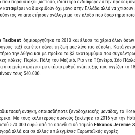
 που παρουσιάζει ,ωστόσο, ιδιαίτερο ενδιαφέρον στην προκειμέν
υν καταφέρει να διακριθούν όχι μόνο στην Ελλάδα αλλά να χτίσου
ύοντας να αποκτήσουν ανάλογα με τον κλάδο που δραστηριοποιού
ο
Taxibeat
δημιουργήθηκε το 2010 και έλυσε τα χέρια όλων όσων 
γούς ταξί και έτσι κάνει τη ζωή μας λίγο πιο εύκολη. Κατά γενικ
ητήριο την Αθήνα και με προίκα τα $3 εκατομμύρια που συγκέντρ
λες πόλεις: Παρίσι, Πόλη του Μεξικό, Ρίο ντε Τζανέιρο, Σάο Πάολ
α στοιχεία «τρέχει» με ετήσιο ρυθμό ανάπτυξης που αγγίζει το 1
ίνουν τους 540.000.
αδικτυακή ανάγκη, οποιασδήποτε ξενοδοχειακής μονάδας, το Hote
ρικό. Με τους καλύτερους οιωνούς ξεκίνησε το 2016 για την Hotel
σού 570.000 ευρώ από το επενδυτικό ταμείο
Elikonos Jeremie S
αγορά αλλά και σε άλλες επιλεγμένες Ευρωπαϊκές αγορές.