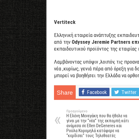
Vertiteck
Eλληνική εταιρεία ανάπτυξης εκπαιδευτι
από την
Odyssey
Jeremie
Partners επ
εκπαιδευτικού προϊόντος της εταιρίας
Λαμβάνοντας υπόψιν ,λοιπόν, τις προαν
νέα ,κυρίως, γενιά πέρα από όρεξη για 
μπορεί να βοηθήσει την Ελλάδα να ορθο
Facebook
Twitter
Share
Προηγούμενο
Η Ελένη Μενεγάκη που θα ήθελε να
γίνει με την “νέα” της εκπομπή κάτι
ανάμεσα σε Ellen DeGeneres και
Ρούλα Κορομηλά κατάφερε να
“κερδίσει” τους Τηλεθεατές