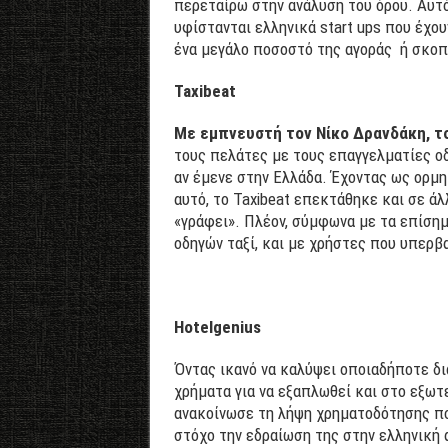
περεταίρω στην ανάλυση του όρου. Αυτό
υφίστανται ελληνικά start ups που έχο
ένα μεγάλο ποσοστό της αγοράς ή σκοπε
Taxibeat
Με εμπνευστή τον Νίκο Δρανδάκη, τ
τους πελάτες με τους επαγγελματίες οδη
αν έμενε στην Ελλάδα. Έχοντας ως ορμ
αυτό, το Taxibeat επεκτάθηκε και σε άλ
«γράφει». Πλέον, σύμφωνα με τα επίσημ
οδηγών ταξί, και με χρήστες που υπερβα
Hotelgenius
Όντας ικανό να καλύψει οποιαδήποτε δι
χρήματα για να εξαπλωθεί και στο εξωτε
ανακοίνωσε τη λήψη χρηματοδότησης πο
στόχο την εδραίωση της στην ελληνική 