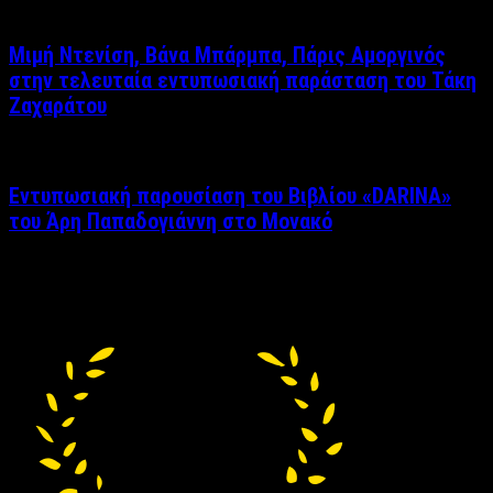
Μιμή Ντενίση, Βάνα Μπάρμπα, Πάρις Αμοργινός
στην τελευταία εντυπωσιακή παράσταση του Τάκη
Ζαχαράτου
Εντυπωσιακή παρουσίαση του Βιβλίου «DARINA»
του Άρη Παπαδογιάννη στο Μονακό
Δείτε επίσης