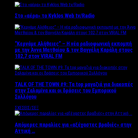
Στο «αέρα» το Kyklos Web tv/Radio
“Kερνάμε Αλήθειες” – Η νέα ραδιοφωνική εκπομπή
με την Άννα Ματθαίου & τον Βαγγέλη Καράλη στους
102,7 στον VIRAL FM
TALK OF THE TOWN #9: Τα top μαγαζιά για διακοπές
στην Σαλαμίνα και οι δράσεις του Εμπορικού
Συλλόγου
ΣΧΕΣΕΙΣ/ΣΕΞ
Απόμερες παραλίες για «αξέχαστες βραδιές» στην
Αττική …