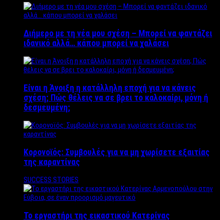
Διήμερο με τη νέα μου σχέση – Μπορεί να φαντάζει
ιδανικό αλλά… κάπου μπορεί να χαλάσει
Είναι η Άνοιξη η κατάλληλη εποχή για να κάνεις
σχέση; Πώς θέλεις να σε βρει το καλοκαίρι, μόνη ή
δεσμευμένη;
Κορονοϊός: Συμβουλές για να μη χωρίσετε εξαιτίας
της καραντίνας
SUCCESS STORIES
Το εργαστήρι της εικαστικού Κατερίνας