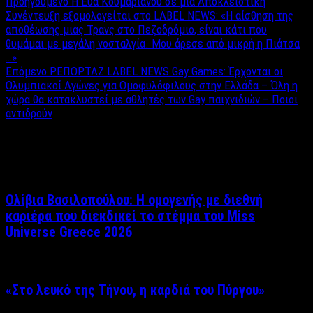
Προηγούμενο
Η Εύα Κουμαριανού σε μια Αποκλειστική
Συνέντευξη εξομολογείται στο LABEL NEWS: «Η αίσθηση της
αποθέωσης μιας Τρανς στο Πεζοδρόμιο, είναι κάτι που
θυμάμαι με μεγάλη νοσταλγία. Μου άρεσε από μικρή η Πιάτσα
…»
Επόμενο
ΡΕΠΟΡΤΑΖ LABEL NEWS Gay Games: Έρχονται οι
Ολυμπιακοί Αγώνες για Ομοφυλόφιλους στην Ελλάδα – Όλη η
χώρα θα κατακλυστεί με αθλητές των Gay παιχνιδιών – Ποιοι
αντιδρούν
Σχετικά άρθρα
Ολίβια Βασιλοπούλου: Η ομογενής με διεθνή
καριέρα που διεκδικεί το στέμμα του Miss
Universe Greece 2026
«Στο λευκό της Τήνου, η καρδιά του Πύργου»