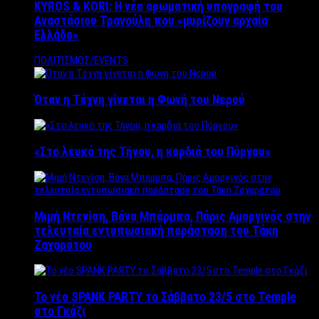
KYROS & KORI: Η νέα αρωματική υπογραφή του
Αναστάσιου Τρανούλη που «μυρίζουν αρχαία
Ελλάδα»
ΠΟΛΙΤΙΣΜΟΣ/EVENTS
Όταν η Τέχνη γίνεται η Φωνή του Νερού
«Στο λευκό της Τήνου, η καρδιά του Πύργου»
Μιμή Ντενίση, Βάνα Μπάρμπα, Πάρις Αμοργινός στην
τελευταία εντυπωσιακή παράσταση του Τάκη
Ζαχαράτου
Το νέο SPANK PARTY το Σάββατο 23/5 στο Temple
στο Γκάζι