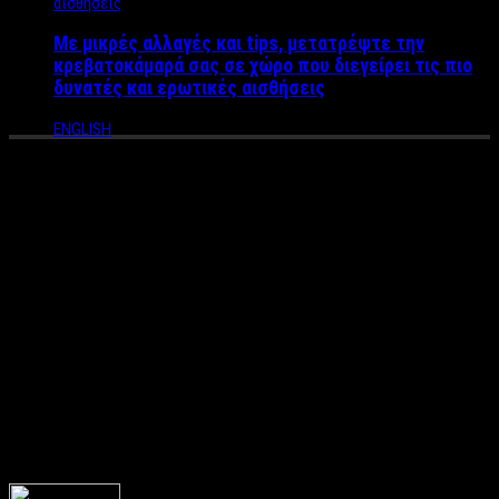
Με μικρές αλλαγές και tips, μετατρέψτε την
κρεβατοκάμαρά σας σε χώρο που διεγείρει τις πιο
δυνατές και ερωτικές αισθήσεις
ENGLISH
ΕΡΕΥΝΑ: Ποσοστό ΡΕΚΟΡ
στην μείωση της πλαστικής
σακούλας μετά τον νέο Νόμο
– Ποιες οι θετικές
επιπτώσεις για το
Περιβάλλον