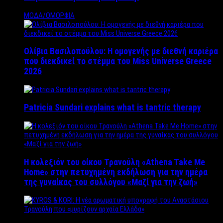
ΜΟΔΑ/ΟΜΟΡΦΙΑ
Ολίβια Βασιλοπούλου: Η ομογενής με διεθνή καριέρα
που διεκδικεί το στέμμα του Miss Universe Greece
2026
Patricia Sundari explains what is tantric therapy
Η κολεξιόν του οίκου Τρανούλη «Athena Take Me
Home» στην πετυχημένη εκδήλωση για την ημέρα
της γυναίκας του συλλόγου «Μαζί για την ζωή»