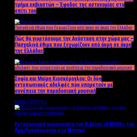
τμήμα εκβιαστών – Έφοδος της αστυνομίας στο
σπίτι του
Πώς θα γιορτάσουμε την Ανάσταση στην χώρα μας –
Πασχαλινά έθιμα που ξεχωρίζουν από άκρη σε άκρη
της Ελλάδας
Σοφία και Μαίρη Κιοσκέρογλου: Οι δύο
εντυπωσιακές αδελφές που υπηρετούν με
συνέπεια την παραδοσιακή μουσική
MEDIA/LIFESTYLE
Εντυπωσιακή παρουσίαση του Βιβλίου «DARINA» του
Άρη Παπαδογιάννη στο Μονακό