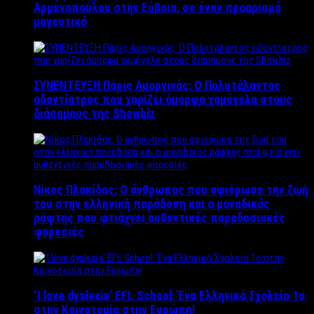
Αρμενοπούλου στην Εύβοια, σε έναν προορισμό
μαγευτικό
ΣΥΝΕΝΤΕΥΞΗ Πάρις Αμοργινός: O Πολυτάλαντος
οδοντίατρος που χαρίζει όμορφα χαμόγελα στους
διάσημους της Showbiz
Νίκος Πλακίδας: O άνθρωπος που αφιέρωσε την ζωή
του στην ελληνική παράδοση και ο μοναδικός
ράφτης που φτιάχνει αυθεντικές παραδοσιακές
φορεσιές
‘Ι love dyslexia’ EFL School: Ένα Ελληνικό Σχολείo 1ο
στην Καινοτομία στην Ευρώπη!