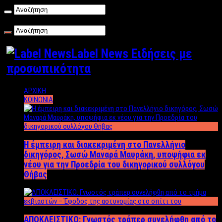
Κυριακή , 09/08/2026
Label News Ειδήσεις με
προσωπικότητα
ΑΡΧΙΚΗ
ΚΟΙΝΩΝΙΑ
Η έμπειρη και διακεκριμένη στο Πανελλήνιο
δικηγόρος, Σωσώ Μαναρά Μαυράκη, υποψήφια εκ
νέου για την Προεδρία του δικηγορικού συλλόγου
Θήβας
ΑΠΟΚΛΕΙΣΤΙΚΟ: Γνωστός τράπερ συνελήφθη από το