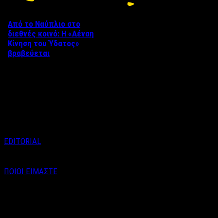
Από το Ναύπλιο στο
διεθνές κοινό: Η «Αέναη
Κίνηση του Ύδατος»
βραβεύεται
Στο πλαίσιο του 8ου Διεθνούς
Φεστιβάλ Κινηματογράφου
Ναυπλίου «ΓΕΦΥΡΕΣ», το
ντοκιμαντέρ «Η Αέναη Κίνηση
του …
EDITORIAL
ΠΟΙΟΙ ΕΙΜΑΣΤΕ
Email : info@labelnews.gr
Τηλέφωνο : 6998712903
(Βαγγέλης Καράλης - Αρχισυντάκτης)