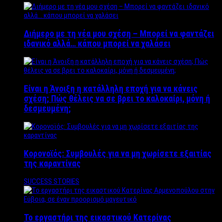
Διήμερο με τη νέα μου σχέση – Μπορεί να φαντάζει
ιδανικό αλλά… κάπου μπορεί να χαλάσει
Είναι η Άνοιξη η κατάλληλη εποχή για να κάνεις
σχέση; Πώς θέλεις να σε βρει το καλοκαίρι, μόνη ή
δεσμευμένη;
Κορονοϊός: Συμβουλές για να μη χωρίσετε εξαιτίας
της καραντίνας
SUCCESS STORIES
Το εργαστήρι της εικαστικού Κατερίνας