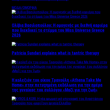
ΜΟΔΑ/ΟΜΟΡΦΙΑ
Ολίβια Βασιλοπούλου: Η ομογενής με διεθνή καριέρα
που διεκδικεί το στέμμα του Miss Universe Greece
2026
Patricia Sundari explains what is tantric therapy
Η κολεξιόν του οίκου Τρανούλη «Athena Take Me
Home» στην πετυχημένη εκδήλωση για την ημέρα
της γυναίκας του συλλόγου «Μαζί για την ζωή»