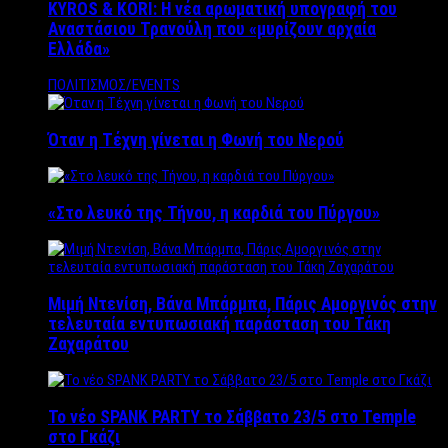
KYROS & KORI: Η νέα αρωματική υπογραφή του
Αναστάσιου Τρανούλη που «μυρίζουν αρχαία
Ελλάδα»
ΠΟΛΙΤΙΣΜΟΣ/EVENTS
Όταν η Τέχνη γίνεται η Φωνή του Νερού
«Στο λευκό της Τήνου, η καρδιά του Πύργου»
Μιμή Ντενίση, Βάνα Μπάρμπα, Πάρις Αμοργινός στην
τελευταία εντυπωσιακή παράσταση του Τάκη
Ζαχαράτου
Το νέο SPANK PARTY το Σάββατο 23/5 στο Temple
στο Γκάζι