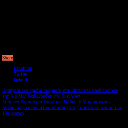
πόλεις της Ανατολικής Μακεδονίας και Θράκης. Είμαστε
υπερήφανοι γιατί οι τηλεθεατές μας φωνάζουν με τα μικρά
μας ονόματα στον δρόμο θεωρώντας μας συντροφιά τους. Αυτό
που προέχει για εμάς είναι να δείχνουμε σεβασμό, αγάπη και να
προσφέρουμε στον συνάνθρωπο μας.
Share
Facebook
Twitter
LinkedIn
Προηγούμενο
Βραδιά ομορφιάς στο Christmas Fashion Show
της Αιμιλίας Μαλανδράκη στο Gazi View
Επόμενο
Κλεοπάτρα Τριανταφυλλίδου: Η Μικρασιατική
Καταστροφή στον Ιστορικό απόηχο της επετείου μνήμης των
100 χρόνων
Σχετικά άρθρα