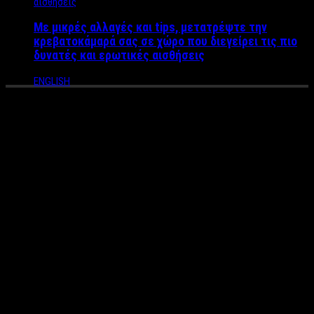
Με μικρές αλλαγές και tips, μετατρέψτε την
κρεβατοκάμαρά σας σε χώρο που διεγείρει τις πιο
δυνατές και ερωτικές αισθήσεις
ENGLISH
Εύα Πασαλίδου: “Είμαστε στη
πρώτη γραμμή των
γεγονότων και εισπράττουμε
κάθε μέρα την εμπιστοσύνη
του τηλεθεατή”
Η Εύα Πασαλίδου, η CEO του
Center
tv Ανατολικής
Μακεδονίας Θράκης στο
Label
news
Συνέντευξη
:
Γιάννης Γεωργαλής