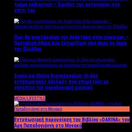
τμήμα εκβιαστών – Έφοδος της αστυνομίας στο
σπίτι του
Πώς θα γιορτάσουμε την Ανάσταση στην χώρα μας –
Πασχαλινά έθιμα που ξεχωρίζουν από άκρη σε άκρη
της Ελλάδας
Σοφία και Μαίρη Κιοσκέρογλου: Οι δύο
εντυπωσιακές αδελφές που υπηρετούν με
συνέπεια την παραδοσιακή μουσική
MEDIA/LIFESTYLE
Εντυπωσιακή παρουσίαση του Βιβλίου «DARINA» του
Άρη Παπαδογιάννη στο Μονακό