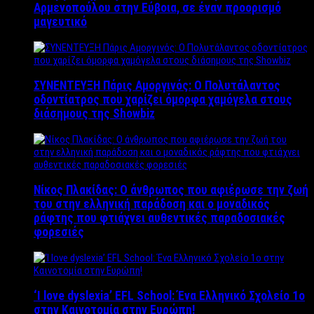
Αρμενοπούλου στην Εύβοια, σε έναν προορισμό
μαγευτικό
ΣΥΝΕΝΤΕΥΞΗ Πάρις Αμοργινός: O Πολυτάλαντος
οδοντίατρος που χαρίζει όμορφα χαμόγελα στους
διάσημους της Showbiz
Νίκος Πλακίδας: O άνθρωπος που αφιέρωσε την ζωή
του στην ελληνική παράδοση και ο μοναδικός
ράφτης που φτιάχνει αυθεντικές παραδοσιακές
φορεσιές
‘Ι love dyslexia’ EFL School: Ένα Ελληνικό Σχολείo 1ο
στην Καινοτομία στην Ευρώπη!