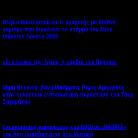
Ολίβια Βασιλοπούλου: Η ομογενής με διεθνή
καριέρα που διεκδικεί το στέμμα του Miss
Universe Greece 2026
«Στο λευκό της Τήνου, η καρδιά του Πύργου»
Μιμή Ντενίση, Βάνα Μπάρμπα, Πάρις Αμοργινός
στην τελευταία εντυπωσιακή παράσταση του Τάκη
Ζαχαράτου
Εντυπωσιακή παρουσίαση του Βιβλίου «DARINA»
του Άρη Παπαδογιάννη στο Μονακό