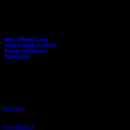
Δείτε επίσης
Από το Ναύπλιο στο
διεθνές κοινό: Η «Αέναη
Κίνηση του Ύδατος»
βραβεύεται
Στο πλαίσιο του 8ου Διεθνούς
Φεστιβάλ Κινηματογράφου
Ναυπλίου «ΓΕΦΥΡΕΣ», το
ντοκιμαντέρ «Η Αέναη Κίνηση
του …
EDITORIAL
ΠΟΙΟΙ ΕΙΜΑΣΤΕ