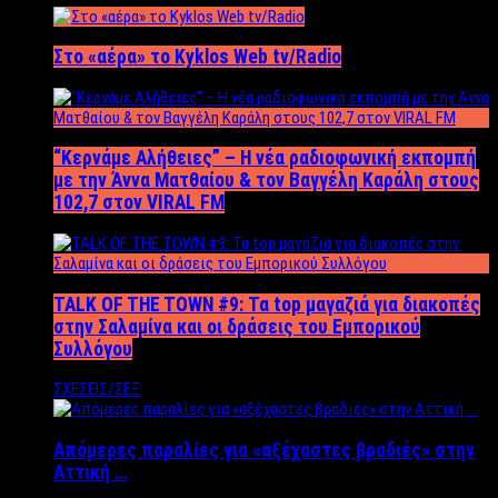
Στο «αέρα» το Kyklos Web tv/Radio
“Kερνάμε Αλήθειες” – Η νέα ραδιοφωνική εκπομπή
με την Άννα Ματθαίου & τον Βαγγέλη Καράλη στους
102,7 στον VIRAL FM
TALK OF THE TOWN #9: Τα top μαγαζιά για διακοπές
στην Σαλαμίνα και οι δράσεις του Εμπορικού
Συλλόγου
ΣΧΕΣΕΙΣ/ΣΕΞ
Απόμερες παραλίες για «αξέχαστες βραδιές» στην
Αττική …