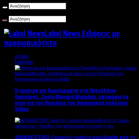
Σάββατο , 08/08/2026
Label News Ειδήσεις με
προσωπικότητα
ΑΡΧΙΚΗ
ΚΟΙΝΩΝΙΑ
Η έμπειρη και διακεκριμένη στο Πανελλήνιο
δικηγόρος, Σωσώ Μαναρά Μαυράκη, υποψήφια εκ
νέου για την Προεδρία του δικηγορικού συλλόγου
Θήβας
ΑΠΟΚΛΕΙΣΤΙΚΟ: Γνωστός τράπερ συνελήφθη από το