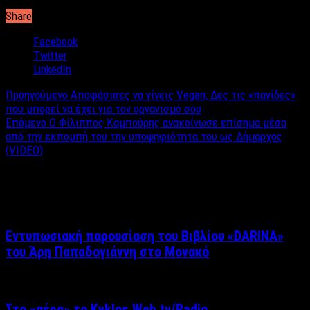
Share
Facebook
Twitter
LinkedIn
Προηγούμενο
Αποφάσισες να γίνεις Vegan; Δες τις «παγίδες»
που μπορεί να έχει για τον οργανισμό σου
Επόμενο
Ο Φίλιππος Καμπούρης ανακοίνωσε επίσημα μέσα
από την εκπομπή του την υποψηφιότητα του ως Δήμαρχος
(VIDEO)
Σχετικά άρθρα
Εντυπωσιακή παρουσίαση του Βιβλίου «DARINA»
του Άρη Παπαδογιάννη στο Μονακό
Στο «αέρα» το Kyklos Web tv/Radio