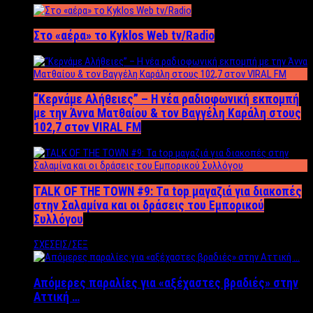
Στο «αέρα» το Kyklos Web tv/Radio
“Kερνάμε Αλήθειες” – Η νέα ραδιοφωνική εκπομπή
με την Άννα Ματθαίου & τον Βαγγέλη Καράλη στους
102,7 στον VIRAL FM
TALK OF THE TOWN #9: Τα top μαγαζιά για διακοπές
στην Σαλαμίνα και οι δράσεις του Εμπορικού
Συλλόγου
ΣΧΕΣΕΙΣ/ΣΕΞ
Απόμερες παραλίες για «αξέχαστες βραδιές» στην
Αττική …