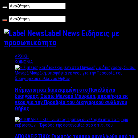
Σάββατο , 08/08/2026
Label News Ειδήσεις με
προσωπικότητα
ΑΡΧΙΚΗ
ΚΟΙΝΩΝΙΑ
Η έμπειρη και διακεκριμένη στο Πανελλήνιο
δικηγόρος, Σωσώ Μαναρά Μαυράκη, υποψήφια εκ
νέου για την Προεδρία του δικηγορικού συλλόγου
Θήβας
ΑΠΟΚΛΕΙΣΤΙΚΟ: Γνωστός τράπερ συνελήφθη από το