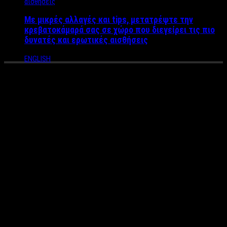
Με μικρές αλλαγές και tips, μετατρέψτε την
κρεβατοκάμαρά σας σε χώρο που διεγείρει τις πιο
δυνατές και ερωτικές αισθήσεις
ENGLISH
Η Έλλη Στάη καταγγέλλει το
Open και τους Ράδιο Άρβυλα
για κλεμμένο υλικό από την
συνέντευξη του Τσίπρα
Αίσθηση προκάλεσε ο διάλογος ανάμεσα στην Έλλη Στάη και
στον Αλέξη Τσίπρα με την παρουσιάστρια να ζητάει από τον
πρωθυπουργό να την εντάξει στο ψηφοδέλτιο του Σύριζα. Το
off the record βίντεο προβλήθηκε από την εκπομπή “Ράδιο
Αρβύλα.”