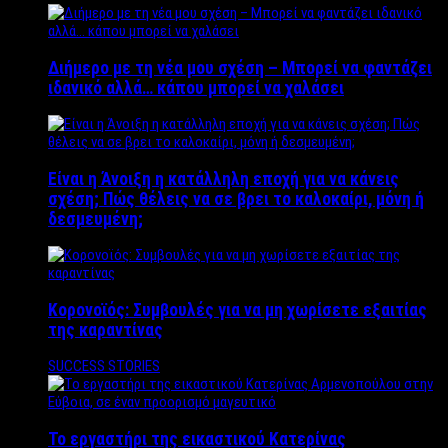
Διήμερο με τη νέα μου σχέση – Μπορεί να φαντάζει
ιδανικό αλλά… κάπου μπορεί να χαλάσει
Είναι η Άνοιξη η κατάλληλη εποχή για να κάνεις
σχέση; Πώς θέλεις να σε βρει το καλοκαίρι, μόνη ή
δεσμευμένη;
Κορονοϊός: Συμβουλές για να μη χωρίσετε εξαιτίας
της καραντίνας
SUCCESS STORIES
Το εργαστήρι της εικαστικού Κατερίνας