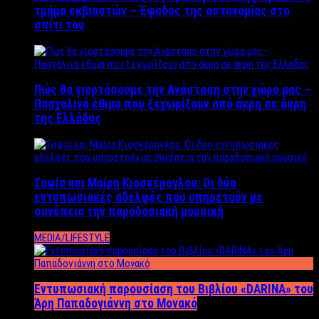
τμήμα εκβιαστών – Έφοδος της αστυνομίας στο
σπίτι του
Πώς θα γιορτάσουμε την Ανάσταση στην χώρα μας –
Πασχαλινά έθιμα που ξεχωρίζουν από άκρη σε άκρη
της Ελλάδας
Σοφία και Μαίρη Κιοσκέρογλου: Οι δύο
εντυπωσιακές αδελφές που υπηρετούν με
συνέπεια την παραδοσιακή μουσική
MEDIA/LIFESTYLE
Εντυπωσιακή παρουσίαση του Βιβλίου «DARINA» του
Άρη Παπαδογιάννη στο Μονακό