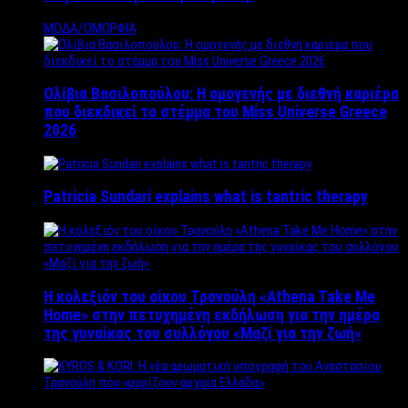
ΜΟΔΑ/ΟΜΟΡΦΙΑ
Ολίβια Βασιλοπούλου: Η ομογενής με διεθνή καριέρα
που διεκδικεί το στέμμα του Miss Universe Greece
2026
Patricia Sundari explains what is tantric therapy
Η κολεξιόν του οίκου Τρανούλη «Athena Take Me
Home» στην πετυχημένη εκδήλωση για την ημέρα
της γυναίκας του συλλόγου «Μαζί για την ζωή»