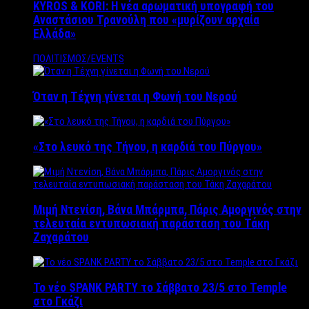
KYROS & KORI: Η νέα αρωματική υπογραφή του
Αναστάσιου Τρανούλη που «μυρίζουν αρχαία
Ελλάδα»
ΠΟΛΙΤΙΣΜΟΣ/EVENTS
Όταν η Τέχνη γίνεται η Φωνή του Νερού
«Στο λευκό της Τήνου, η καρδιά του Πύργου»
Μιμή Ντενίση, Βάνα Μπάρμπα, Πάρις Αμοργινός στην
τελευταία εντυπωσιακή παράσταση του Τάκη
Ζαχαράτου
Το νέο SPANK PARTY το Σάββατο 23/5 στο Temple
στο Γκάζι