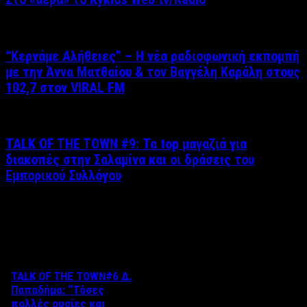
“Kερνάμε Αλήθειες” – Η νέα ραδιοφωνική εκπομπή
με την Άννα Ματθαίου & τον Βαγγέλη Καράλη στους
102,7 στον VIRAL FM
TALK OF THE TOWN #9: Τα top μαγαζιά για
διακοπές στην Σαλαμίνα και οι δράσεις του
Εμπορικού Συλλόγου
Δείτε επίσης
TALK OF THE TOWN#6 Δ.
Παπαδήμα: “Tόσες
πολλές ουσίες και