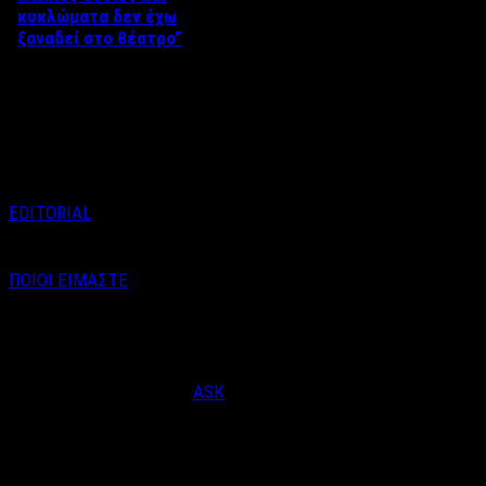
κυκλώματα δεν έχω
ξαναδεί στο θέατρο”
Στο 6ο επεισόδιο του talk of
the town με τον Βαγγέλη
Καράλη, η αγαπημένη ηθοποιός
…
EDITORIAL
ΠΟΙΟΙ ΕΙΜΑΣΤΕ
Email : info@labelnews.gr
Τηλέφωνο : 6998712903
(Βαγγέλης Καράλης - Αρχισυντάκτης)
Designed & Developed by
ASK
© Copyright 2026, LabelNews - All Rights Reserved