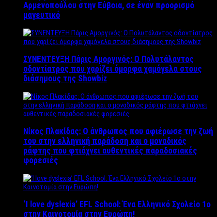
Αρμενοπούλου στην Εύβοια, σε έναν προορισμό
μαγευτικό
ΣΥΝΕΝΤΕΥΞΗ Πάρις Αμοργινός: O Πολυτάλαντος
οδοντίατρος που χαρίζει όμορφα χαμόγελα στους
διάσημους της Showbiz
Νίκος Πλακίδας: O άνθρωπος που αφιέρωσε την ζωή
του στην ελληνική παράδοση και ο μοναδικός
ράφτης που φτιάχνει αυθεντικές παραδοσιακές
φορεσιές
‘Ι love dyslexia’ EFL School: Ένα Ελληνικό Σχολείo 1ο
στην Καινοτομία στην Ευρώπη!