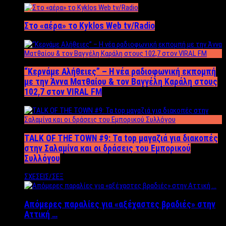
Στο «αέρα» το Kyklos Web tv/Radio
“Kερνάμε Αλήθειες” – Η νέα ραδιοφωνική εκπομπή
με την Άννα Ματθαίου & τον Βαγγέλη Καράλη στους
102,7 στον VIRAL FM
TALK OF THE TOWN #9: Τα top μαγαζιά για διακοπές
στην Σαλαμίνα και οι δράσεις του Εμπορικού
Συλλόγου
ΣΧΕΣΕΙΣ/ΣΕΞ
Απόμερες παραλίες για «αξέχαστες βραδιές» στην
Αττική …