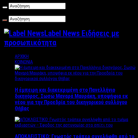
Κυριακή , 09/08/2026
Label News Ειδήσεις με
προσωπικότητα
ΑΡΧΙΚΗ
ΚΟΙΝΩΝΙΑ
Η έμπειρη και διακεκριμένη στο Πανελλήνιο
δικηγόρος, Σωσώ Μαναρά Μαυράκη, υποψήφια εκ
νέου για την Προεδρία του δικηγορικού συλλόγου
Θήβας
ΑΠΟΚΛΕΙΣΤΙΚΟ: Γνωστός τράπερ συνελήφθη από το