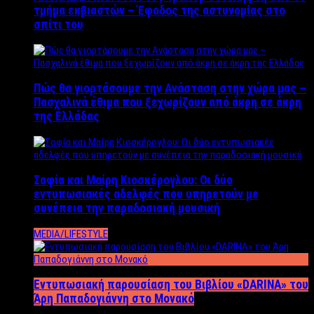
τμήμα εκβιαστών – Έφοδος της αστυνομίας στο
σπίτι του
Πώς θα γιορτάσουμε την Ανάσταση στην χώρα μας –
Πασχαλινά έθιμα που ξεχωρίζουν από άκρη σε άκρη
της Ελλάδας
Σοφία και Μαίρη Κιοσκέρογλου: Οι δύο
εντυπωσιακές αδελφές που υπηρετούν με
συνέπεια την παραδοσιακή μουσική
MEDIA/LIFESTYLE
Εντυπωσιακή παρουσίαση του Βιβλίου «DARINA» του
Άρη Παπαδογιάννη στο Μονακό