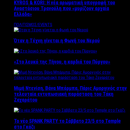
KYROS & KORI: Η νέα αρωματική υπογραφή του
Αναστάσιου Τρανούλη που «μυρίζουν αρχαία
Ελλάδα»
ΠΟΛΙΤΙΣΜΟΣ/EVENTS
Όταν η Τέχνη γίνεται η Φωνή του Νερού
«Στο λευκό της Τήνου, η καρδιά του Πύργου»
Μιμή Ντενίση, Βάνα Μπάρμπα, Πάρις Αμοργινός στην
τελευταία εντυπωσιακή παράσταση του Τάκη
Ζαχαράτου
Το νέο SPANK PARTY το Σάββατο 23/5 στο Temple
στο Γκάζι