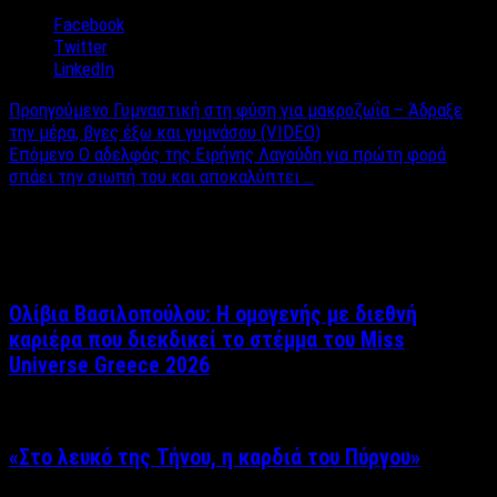
Facebook
Twitter
LinkedIn
Προηγούμενο
Γυμναστική στη φύση για μακροζωΐα – Άδραξε
την μέρα, βγες έξω και γυμνάσου (VIDEO)
Επόμενο
O αδελφός της Ειρήνης Λαγούδη για πρώτη φορά
σπάει την σιωπή του και αποκαλύπτει …
Σχετικά άρθρα
Ολίβια Βασιλοπούλου: Η ομογενής με διεθνή
καριέρα που διεκδικεί το στέμμα του Miss
Universe Greece 2026
«Στο λευκό της Τήνου, η καρδιά του Πύργου»