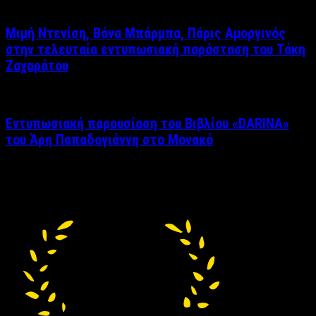
Μιμή Ντενίση, Βάνα Μπάρμπα, Πάρις Αμοργινός
στην τελευταία εντυπωσιακή παράσταση του Τάκη
Ζαχαράτου
Εντυπωσιακή παρουσίαση του Βιβλίου «DARINA»
του Άρη Παπαδογιάννη στο Μονακό
Δείτε επίσης