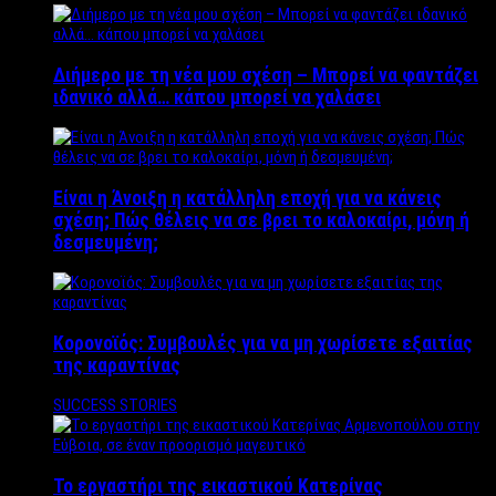
Διήμερο με τη νέα μου σχέση – Μπορεί να φαντάζει
ιδανικό αλλά… κάπου μπορεί να χαλάσει
Είναι η Άνοιξη η κατάλληλη εποχή για να κάνεις
σχέση; Πώς θέλεις να σε βρει το καλοκαίρι, μόνη ή
δεσμευμένη;
Κορονοϊός: Συμβουλές για να μη χωρίσετε εξαιτίας
της καραντίνας
SUCCESS STORIES
Το εργαστήρι της εικαστικού Κατερίνας