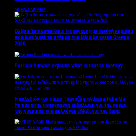
ΜΟΔΑ/ΟΜΟΡΦΙΑ
Ολίβια Βασιλοπούλου: Η ομογενής με διεθνή καριέρα
που διεκδικεί το στέμμα του Miss Universe Greece
2026
Patricia Sundari explains what is tantric therapy
Η κολεξιόν του οίκου Τρανούλη «Athena Take Me
Home» στην πετυχημένη εκδήλωση για την ημέρα
της γυναίκας του συλλόγου «Μαζί για την ζωή»