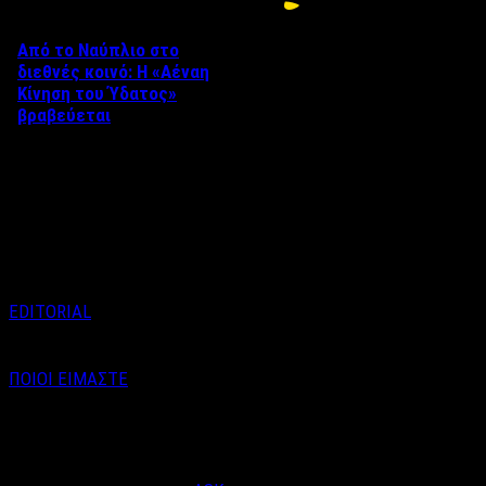
Από το Ναύπλιο στο
διεθνές κοινό: Η «Αέναη
Κίνηση του Ύδατος»
βραβεύεται
Στο πλαίσιο του 8ου Διεθνούς
Φεστιβάλ Κινηματογράφου
Ναυπλίου «ΓΕΦΥΡΕΣ», το
ντοκιμαντέρ «Η Αέναη Κίνηση
του …
EDITORIAL
ΠΟΙΟΙ ΕΙΜΑΣΤΕ
Email : info@labelnews.gr
Τηλέφωνο : 6998712903
(Βαγγέλης Καράλης - Αρχισυντάκτης)