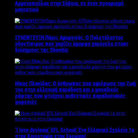
Αρμενοπούλου στην Εύβοια, σε έναν προορισμό
μαγευτικό
ΣΥΝΕΝΤΕΥΞΗ Πάρις Αμοργινός: O Πολυτάλαντος
οδοντίατρος που χαρίζει όμορφα χαμόγελα στους
διάσημους της Showbiz
Νίκος Πλακίδας: O άνθρωπος που αφιέρωσε την ζωή
του στην ελληνική παράδοση και ο μοναδικός
ράφτης που φτιάχνει αυθεντικές παραδοσιακές
φορεσιές
‘Ι love dyslexia’ EFL School: Ένα Ελληνικό Σχολείo 1ο
στην Καινοτομία στην Ευρώπη!