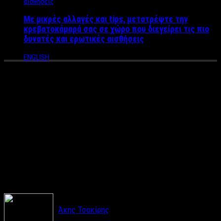
Με μικρές αλλαγές και tips, μετατρέψτε την
κρεβατοκάμαρά σας σε χώρο που διεγείρει τις πιο
δυνατές και ερωτικές αισθήσεις
ENGLISH
Η αγχωμένη πρεμιέρα της
Τατιάνας Στεφανίδου στον
ΣΚΑΪ – Πώς καλημέρισε του
τηλεθεατές ντυμένη στα
λευκά (VIDEO)
Άκης Τσακίρης