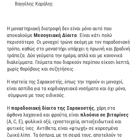
Βαγγέλης Καράλης
Η μοναστηριακή διατροφή δεν είναι μόνο αυτό που
αποκαλούμε
Μεσογειακή Δίαιτα
. Είναι κάτι πολύ
περισσότερο. Οι μοναχοί τρώνε ακόμη με τον παραδοσιακό
τρόπο, καθώς στο μοναστήρι υπάρχει η πρωινή και βραδινή
τράπεζα. Δύο γεύματα την ημέρα, απλά και με κανονικά
διαλείμματα. Γεύματα που διαρκούν περίπου είκοσι λεπτά,
χωρίς θορύβους και συζητήσεις.
Η νηστεία της Σαρακοστής, όπως την τηρούν οι μοναχοί,
είναι ασπίδα για τα καρδιαγγειακά νοσήματα και όχι μόνο,
σύμφωνα με τους ειδικούς.
Η
παραδοσιακή δίαιτα της Σαρακοστής
, χάρη στα
άφθονα λαχανικά και φρούτα, είναι
πλούσια σε βιταμίνες
(A, C, E), φυλλικό οξύ, ιχνοστοιχεία, αντιοξειδωτικά και
φυτικές ίνες. Αντίθετα, είναι «φτωχή» σε κορεσμένα
ζωικά λίπη. Τα όσπρια, με τη σειρά τους, αποτελούν το