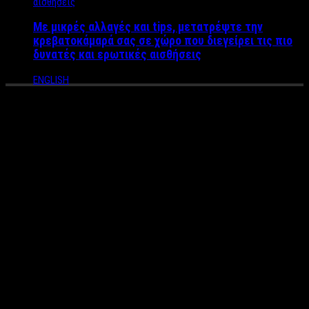
Με μικρές αλλαγές και tips, μετατρέψτε την
κρεβατοκάμαρά σας σε χώρο που διεγείρει τις πιο
δυνατές και ερωτικές αισθήσεις
ENGLISH
Η μαγεία του Βραδινού
Μπάνιου στην Θάλασσα και
όλα όσα θα πρέπει να
προσέξετε για την ασφάλειά
σας
Οι καυτές βραδιές του καλοκαιριού δεν περνούν εύκολα με
δροσερό νερό, παγωτό και κλιματισμό. Όσοι έχετε τη
δυνατότητα και εύκολη πρόσβαση στη θάλασσα μην χάνετε την
ευκαιρία για μια βραδινή βουτιά. Το βραδινό μπάνιο διαφέρει