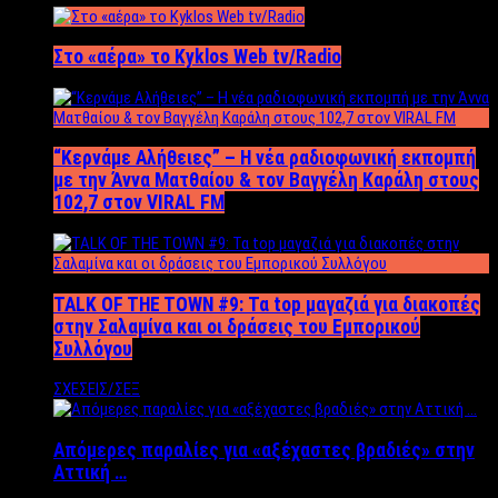
Στο «αέρα» το Kyklos Web tv/Radio
“Kερνάμε Αλήθειες” – Η νέα ραδιοφωνική εκπομπή
με την Άννα Ματθαίου & τον Βαγγέλη Καράλη στους
102,7 στον VIRAL FM
TALK OF THE TOWN #9: Τα top μαγαζιά για διακοπές
στην Σαλαμίνα και οι δράσεις του Εμπορικού
Συλλόγου
ΣΧΕΣΕΙΣ/ΣΕΞ
Απόμερες παραλίες για «αξέχαστες βραδιές» στην
Αττική …