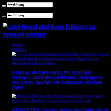
Σάββατο , 08/08/2026
Label News Ειδήσεις με
προσωπικότητα
ΑΡΧΙΚΗ
ΚΟΙΝΩΝΙΑ
Η έμπειρη και διακεκριμένη στο Πανελλήνιο
δικηγόρος, Σωσώ Μαναρά Μαυράκη, υποψήφια εκ
νέου για την Προεδρία του δικηγορικού συλλόγου
Θήβας
ΑΠΟΚΛΕΙΣΤΙΚΟ: Γνωστός τράπερ συνελήφθη από το