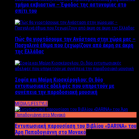
τμήμα εκβιαστών – Έφοδος της αστυνομίας στο
σπίτι του
Πώς θα γιορτάσουμε την Ανάσταση στην χώρα μας –
Πασχαλινά έθιμα που ξεχωρίζουν από άκρη σε άκρη
της Ελλάδας
Σοφία και Μαίρη Κιοσκέρογλου: Οι δύο
εντυπωσιακές αδελφές που υπηρετούν με
συνέπεια την παραδοσιακή μουσική
MEDIA/LIFESTYLE
Εντυπωσιακή παρουσίαση του Βιβλίου «DARINA» του
Άρη Παπαδογιάννη στο Μονακό