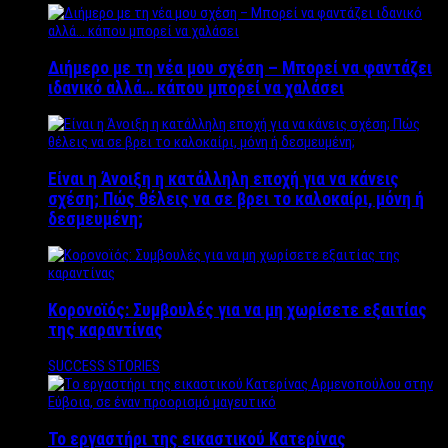
Διήμερο με τη νέα μου σχέση – Μπορεί να φαντάζει
ιδανικό αλλά… κάπου μπορεί να χαλάσει
Είναι η Άνοιξη η κατάλληλη εποχή για να κάνεις
σχέση; Πώς θέλεις να σε βρει το καλοκαίρι, μόνη ή
δεσμευμένη;
Κορονοϊός: Συμβουλές για να μη χωρίσετε εξαιτίας
της καραντίνας
SUCCESS STORIES
Το εργαστήρι της εικαστικού Κατερίνας