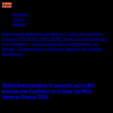
Share
Facebook
Twitter
LinkedIn
Προηγούμενο
Καριέρα ή οικογένεια; Τι αξίζει περισσότερο;
Επόμενο
ΡΕΠΟΡΤΑΖ LABEL NEWS: “Κανείς δεν μας απαντάει
στα τηλέφωνα” – Αγωνία για δεκάδες εργαζόμενους του
Εpsilon – Εξαφανισμένοι ο Φίλιππος Βρυώνης και ο Μένιος
Φουρθιώτης
Σχετικά άρθρα
Ολίβια Βασιλοπούλου: Η ομογενής με διεθνή
καριέρα που διεκδικεί το στέμμα του Miss
Universe Greece 2026