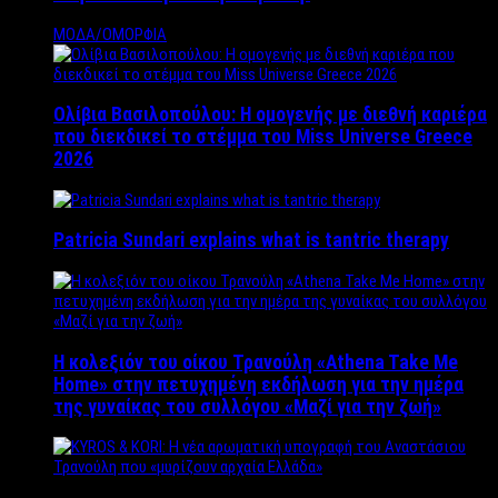
ΜΟΔΑ/ΟΜΟΡΦΙΑ
Ολίβια Βασιλοπούλου: Η ομογενής με διεθνή καριέρα
που διεκδικεί το στέμμα του Miss Universe Greece
2026
Patricia Sundari explains what is tantric therapy
Η κολεξιόν του οίκου Τρανούλη «Athena Take Me
Home» στην πετυχημένη εκδήλωση για την ημέρα
της γυναίκας του συλλόγου «Μαζί για την ζωή»