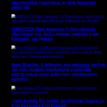
Αρμενοπούλου στην Εύβοια, σε έναν προορισμό
μαγευτικό
ΣΥΝΕΝΤΕΥΞΗ Πάρις Αμοργινός: O Πολυτάλαντος
οδοντίατρος που χαρίζει όμορφα χαμόγελα στους
διάσημους της Showbiz
Νίκος Πλακίδας: O άνθρωπος που αφιέρωσε την ζωή
του στην ελληνική παράδοση και ο μοναδικός
ράφτης που φτιάχνει αυθεντικές παραδοσιακές
φορεσιές
‘Ι love dyslexia’ EFL School: Ένα Ελληνικό Σχολείo 1ο
στην Καινοτομία στην Ευρώπη!