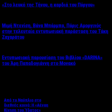
«Στο λευκό της Τήνου, η καρδιά του Πύργου»
Μιμή Ντενίση, Βάνα Μπάρμπα, Πάρις Αμοργινός
στην τελευταία εντυπωσιακή παράσταση του Τάκη
Ζαχαράτου
Εντυπωσιακή παρουσίαση του Βιβλίου «DARINA»
του Άρη Παπαδογιάννη στο Μονακό
Δείτε επίσης
Από το Ναύπλιο στο
διεθνές κοινό: Η «Αέναη
Κίνηση του Ύδατος»