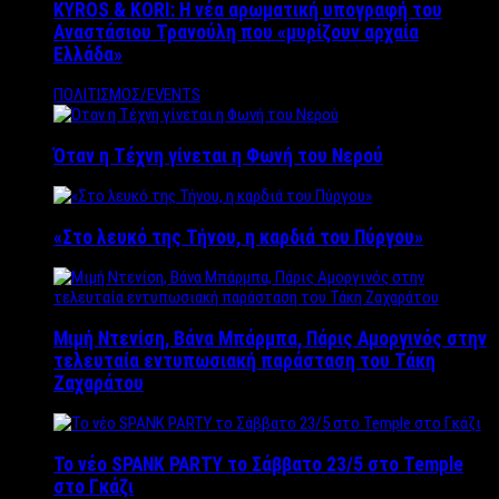
KYROS & KORI: Η νέα αρωματική υπογραφή του
Αναστάσιου Τρανούλη που «μυρίζουν αρχαία
Ελλάδα»
ΠΟΛΙΤΙΣΜΟΣ/EVENTS
Όταν η Τέχνη γίνεται η Φωνή του Νερού
«Στο λευκό της Τήνου, η καρδιά του Πύργου»
Μιμή Ντενίση, Βάνα Μπάρμπα, Πάρις Αμοργινός στην
τελευταία εντυπωσιακή παράσταση του Τάκη
Ζαχαράτου
Το νέο SPANK PARTY το Σάββατο 23/5 στο Temple
στο Γκάζι