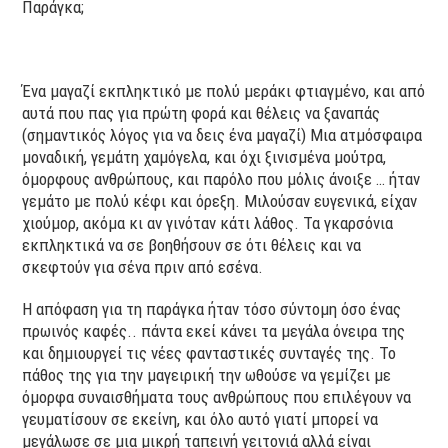
Παράγκα;
Ένα μαγαζί εκπληκτικό με πολύ μεράκι φτιαγμένο, και από
αυτά που πας για πρώτη φορά και θέλεις να ξαναπάς
(σημαντικός λόγος για να δεις ένα μαγαζί) Μια ατμόσφαιρα
μοναδική, γεμάτη χαμόγελα, και όχι ξινισμένα μούτρα,
όμορφους ανθρώπους, και παρόλο που μόλις άνοιξε … ήταν
γεμάτο με πολύ κέφι και όρεξη. Μιλούσαν ευγενικά, είχαν
χιούμορ, ακόμα κι αν γινόταν κάτι λάθος. Τα γκαρσόνια
εκπληκτικά να σε βοηθήσουν σε ότι θέλεις και να
σκεφτούν για σένα πριν από εσένα.
Η απόφαση για τη παράγκα ήταν τόσο σύντομη όσο ένας
πρωινός καφές.. πάντα εκεί κάνει τα μεγάλα όνειρα της
και δημιουργεί τις νέες φανταστικές συνταγές της. Το
πάθος της για την μαγειρική την ωθούσε να γεμίζει με
όμορφα συναισθήματα τους ανθρώπους που επιλέγουν να
γευματίσουν σε εκείνη, και όλο αυτό γιατί μπορεί να
μεγάλωσε σε μια μικρή ταπεινή γειτονιά αλλά είναι