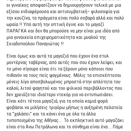
οι γυναίκες αποφασίζουν να δημιουργήσουν τελικά με μια
εξίσου ενδιαφέρουσα και αντισυμβατική– φιλοσοφία για
την κουζίνα, τα πράγματα είναι πολύ σοβαρά αλλά και πολύ
ωραία !! Υπό αυτή την οπτική έγινε και το μαγαζί
ΠΑΡΑΓΚΑ και δεν θα μπορούσε να μην είναι μια ιδέα από
μια γυναικεία επιχειρηματικότητα και μυαλού της
Σκιαδοπούλου Παναγιώτας !!
Είναι όμως και αυτά τα μαγαζιά που έχουν ένα στυλ
μοντέρνας ταβέρνας, από αυτές που σου έχουν λείψει, και
το μόνο σίγουρο είναι ότι τα ξέρουν μόνο κάποιοι που
πιθανόν να τους πείς ψαγμένους. Μόλις τα επισκέπτεσαι
μένεις λίγο αποσβολωμένος μπροστά στην απλότητα του
καλού, λιτού φαγητού και του φιλικού περιβάλλοντος που
δεν χρειάζεται ιδιαίτερο ντεκόρ για να εντυπωσιάσει.
Είναι κάτι τέτοια μαγαζιά, για τα οποία καμιά φορά
φοβάσαι να μιλήσεις τριγύρω μήπως η αυξημένη πελατεία
τα ”χαλάσει” και τα κάνει ένα με όλα τα άλλα
τυποποιημένα της Αθήνας…. Το εκπληκτικό αυτό μαγαζάκι
είναι στα Άνω Πετράλωνα και το σύνθημα είναι ένα … Πάμε