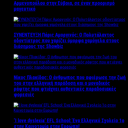
Αρμενοπούλου στην Εύβοια, σε έναν προορισμό
μαγευτικό
ΣΥΝΕΝΤΕΥΞΗ Πάρις Αμοργινός: O Πολυτάλαντος
οδοντίατρος που χαρίζει όμορφα χαμόγελα στους
διάσημους της Showbiz
Νίκος Πλακίδας: O άνθρωπος που αφιέρωσε την ζωή
του στην ελληνική παράδοση και ο μοναδικός
ράφτης που φτιάχνει αυθεντικές παραδοσιακές
φορεσιές
‘Ι love dyslexia’ EFL School: Ένα Ελληνικό Σχολείo 1ο
στην Καινοτομία στην Ευρώπη!