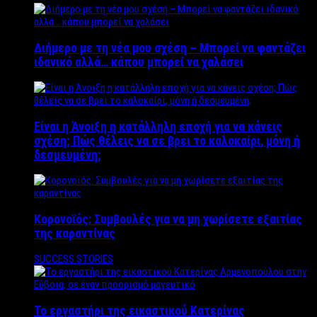
Διήμερο με τη νέα μου σχέση – Μπορεί να φαντάζει
ιδανικό αλλά… κάπου μπορεί να χαλάσει
Είναι η Άνοιξη η κατάλληλη εποχή για να κάνεις
σχέση; Πώς θέλεις να σε βρει το καλοκαίρι, μόνη ή
δεσμευμένη;
Κορονοϊός: Συμβουλές για να μη χωρίσετε εξαιτίας
της καραντίνας
SUCCESS STORIES
Το εργαστήρι της εικαστικού Κατερίνας