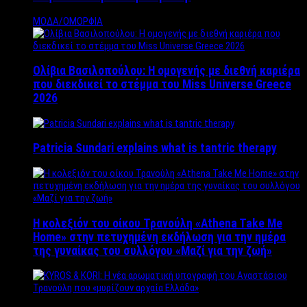
ΜΟΔΑ/ΟΜΟΡΦΙΑ
Ολίβια Βασιλοπούλου: Η ομογενής με διεθνή καριέρα
που διεκδικεί το στέμμα του Miss Universe Greece
2026
Patricia Sundari explains what is tantric therapy
Η κολεξιόν του οίκου Τρανούλη «Athena Take Me
Home» στην πετυχημένη εκδήλωση για την ημέρα
της γυναίκας του συλλόγου «Μαζί για την ζωή»