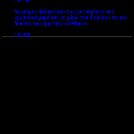
Με μικρές αλλαγές και tips, μετατρέψτε την
κρεβατοκάμαρά σας σε χώρο που διεγείρει τις πιο
δυνατές και ερωτικές αισθήσεις
ENGLISH
Η συγνώμη του παλαίμαχου
μπασκεμπολίστα
Παπαμακάριου, στην πρώην
σύντροφό του για τον άγριο
ξυλοδαρμό της
Στα δικαστήρια οδηγείται ο παλαίμαχος διεθνής
μπασκετμπολίστας Μανώλης Παπαμακάριος ύστερα από
μήνυση που του είχε κάνει η πρώην σύντροφός του,
Μαντώ Τζαβάρα.
Ο Μανώλης Παπαμακάριος αντιμετωπίζει