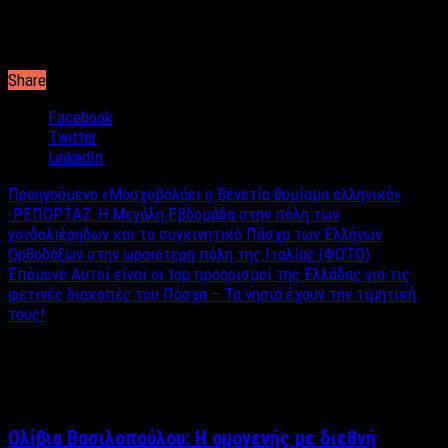
Share
Facebook
Twitter
LinkedIn
Προηγούμενο
«Μοσχοβολάει η Βενετία θυμίαμα ελληνικό»
-ΡΕΠΟΡΤΑΖ: Η Μεγάλη Εβδομάδα στην πόλη των
γονδολιέρηδων και το συγκινητικό Πάσχα των Ελλήνων
Ορθοδόξων στην ωραιότερη πόλη της Ιταλίας (ΦΩΤΟ)
Επόμενο
Αυτοί είναι οι top προορισμοί της Ελλάδας για τις
φετινές διακοπές του Πάσχα – Τα νησιά έχουν την τιμητική
τους!
Σχετικά άρθρα
Ολίβια Βασιλοπούλου: Η ομογενής με διεθνή