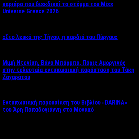
καριέρα που διεκδικεί το στέμμα του Miss
Universe Greece 2026
«Στο λευκό της Τήνου, η καρδιά του Πύργου»
Μιμή Ντενίση, Βάνα Μπάρμπα, Πάρις Αμοργινός
στην τελευταία εντυπωσιακή παράσταση του Τάκη
Ζαχαράτου
Εντυπωσιακή παρουσίαση του Βιβλίου «DARINA»
του Άρη Παπαδογιάννη στο Μονακό
Δείτε επίσης