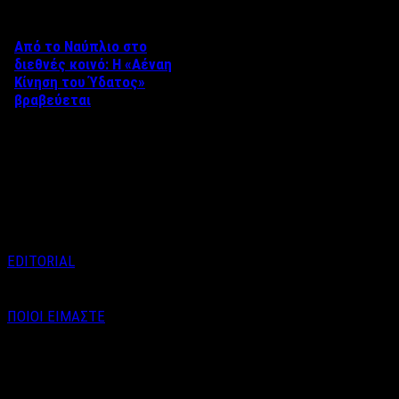
Από το Ναύπλιο στο
διεθνές κοινό: Η «Αέναη
Κίνηση του Ύδατος»
βραβεύεται
Στο πλαίσιο του 8ου Διεθνούς
Φεστιβάλ Κινηματογράφου
Ναυπλίου «ΓΕΦΥΡΕΣ», το
ντοκιμαντέρ «Η Αέναη Κίνηση
του …
EDITORIAL
ΠΟΙΟΙ ΕΙΜΑΣΤΕ
Email : info@labelnews.gr
Τηλέφωνο : 6998712903
(Βαγγέλης Καράλης - Αρχισυντάκτης)