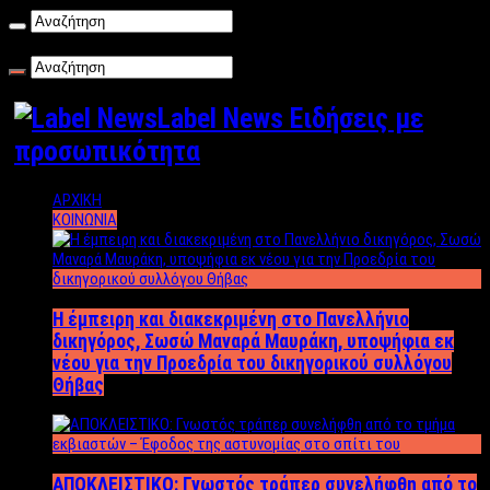
Δευτέρα , 10/08/2026
Label News Ειδήσεις με
προσωπικότητα
ΑΡΧΙΚΗ
ΚΟΙΝΩΝΙΑ
Η έμπειρη και διακεκριμένη στο Πανελλήνιο
δικηγόρος, Σωσώ Μαναρά Μαυράκη, υποψήφια εκ
νέου για την Προεδρία του δικηγορικού συλλόγου
Θήβας
ΑΠΟΚΛΕΙΣΤΙΚΟ: Γνωστός τράπερ συνελήφθη από το