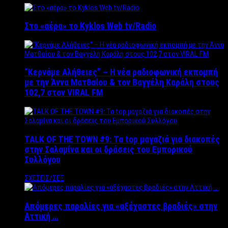
Στο «αέρα» το Kyklos Web tv/Radio
“Kερνάμε Αλήθειες” – Η νέα ραδιοφωνική εκπομπή
με την Άννα Ματθαίου & τον Βαγγέλη Καράλη στους
102,7 στον VIRAL FM
TALK OF THE TOWN #9: Τα top μαγαζιά για διακοπές
στην Σαλαμίνα και οι δράσεις του Εμπορικού
Συλλόγου
ΣΧΕΣΕΙΣ/ΣΕΞ
Απόμερες παραλίες για «αξέχαστες βραδιές» στην
Αττική …