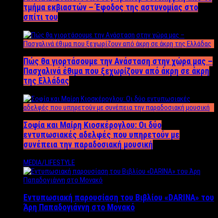
τμήμα εκβιαστών – Έφοδος της αστυνομίας στο
σπίτι του
Πώς θα γιορτάσουμε την Ανάσταση στην χώρα μας –
Πασχαλινά έθιμα που ξεχωρίζουν από άκρη σε άκρη
της Ελλάδας
Σοφία και Μαίρη Κιοσκέρογλου: Οι δύο
εντυπωσιακές αδελφές που υπηρετούν με
συνέπεια την παραδοσιακή μουσική
MEDIA/LIFESTYLE
Εντυπωσιακή παρουσίαση του Βιβλίου «DARINA» του
Άρη Παπαδογιάννη στο Μονακό