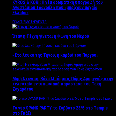
KYROS & KORI: Η νέα αρωματική υπογραφή του
Αναστάσιου Τρανούλη που «μυρίζουν αρχαία
Ελλάδα»
ΠΟΛΙΤΙΣΜΟΣ/EVENTS
Όταν η Τέχνη γίνεται η Φωνή του Νερού
«Στο λευκό της Τήνου, η καρδιά του Πύργου»
Μιμή Ντενίση, Βάνα Μπάρμπα, Πάρις Αμοργινός στην
τελευταία εντυπωσιακή παράσταση του Τάκη
Ζαχαράτου
Το νέο SPANK PARTY το Σάββατο 23/5 στο Temple
στο Γκάζι