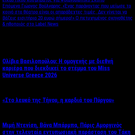
Επόμενο
Γιώργος Βούλγαρης: «Ένας παράγοντας που μείωσε το
κοινό στο θέατρο είναι οι απαράδεχτες τιμές. Δεν γίνεται να
βάζεις εισιτήριο 20 ευρώ σήμερα!» Ο πετυχημένος σκηνοθέτης
& ηθοποιός στο Label News
Σχετικά άρθρα
Ολίβια Βασιλοπούλου: Η ομογενής με διεθνή
καριέρα που διεκδικεί το στέμμα του Miss
Universe Greece 2026
«Στο λευκό της Τήνου, η καρδιά του Πύργου»
Μιμή Ντενίση, Βάνα Μπάρμπα, Πάρις Αμοργινός
στην τελευταία εντυπωσιακή παράσταση του Τάκη