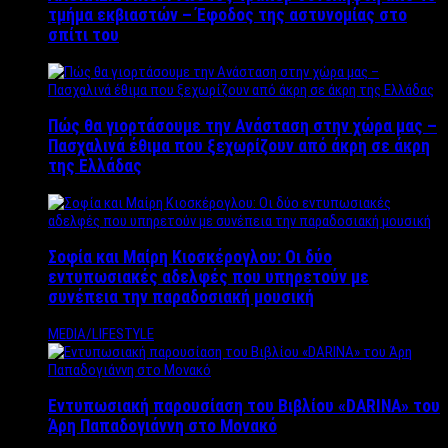
τμήμα εκβιαστών – Έφοδος της αστυνομίας στο
σπίτι του
Πώς θα γιορτάσουμε την Ανάσταση στην χώρα μας –
Πασχαλινά έθιμα που ξεχωρίζουν από άκρη σε άκρη
της Ελλάδας
Σοφία και Μαίρη Κιοσκέρογλου: Οι δύο
εντυπωσιακές αδελφές που υπηρετούν με
συνέπεια την παραδοσιακή μουσική
MEDIA/LIFESTYLE
Εντυπωσιακή παρουσίαση του Βιβλίου «DARINA» του
Άρη Παπαδογιάννη στο Μονακό