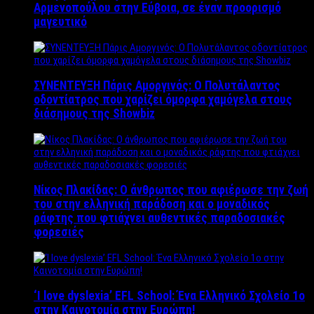
Αρμενοπούλου στην Εύβοια, σε έναν προορισμό
μαγευτικό
ΣΥΝΕΝΤΕΥΞΗ Πάρις Αμοργινός: O Πολυτάλαντος
οδοντίατρος που χαρίζει όμορφα χαμόγελα στους
διάσημους της Showbiz
Νίκος Πλακίδας: O άνθρωπος που αφιέρωσε την ζωή
του στην ελληνική παράδοση και ο μοναδικός
ράφτης που φτιάχνει αυθεντικές παραδοσιακές
φορεσιές
‘Ι love dyslexia’ EFL School: Ένα Ελληνικό Σχολείo 1ο
στην Καινοτομία στην Ευρώπη!