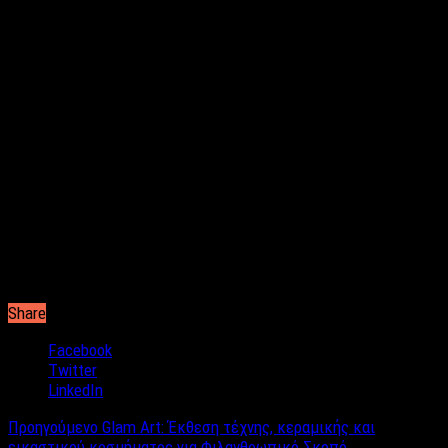
στο άτομο που τους έχει ανάγκη, πάρα μόνο κενό και πρέπει
είτε να τους μιλήσουμε ώστε να αλλάξουν συμπεριφορά
απέναντι μας είτε να τους απομακρύνουμε εμείς οι ίδιοι από
την ζωή μας και να αναζητήσουμε νέους φίλους και παρέες
που θα αξίζουν πραγματικά και πάντα θα μας ακούνε, ώστε να
μην ξανά χρειαστεί να βιώσουμε αυτό το βαρύ συναίσθημα.
Δεν είναι κάποια μόδα η μοναξιά και ούτε μπορεί να κρυφτεί
στο πρόσωπο ενός ανθρώπου όσο και αν προσπαθεί, γι’ αυτό να
ξέρεις πως το άτομο που θα καταλάβει αμέσως πως περνάς
μια μοναχική περίοδο στη ζωή σου, είναι εκείνο που σε
κοίταξε στα μάτια και σου έδωσε πραγματική σημασία, οπότε
φρόντισε να επιλέγεις τέτοιους ανθρώπους για να βρίσκονται
πλάι σου.
Share
Facebook
Twitter
LinkedIn
Προηγούμενο
Glam Art: Έκθεση τέχνης, κεραμικής και
εικαστικού κοσμήματος για Φιλανθρωπικό Σκοπό