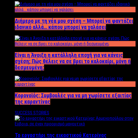
Διήμερο με τη νέα μου σχέση – Μπορεί να φαντάζει
ιδανικό αλλά… κάπου μπορεί να χαλάσει
Είναι η Άνοιξη η κατάλληλη εποχή για να κάνεις
σχέση; Πώς θέλεις να σε βρει το καλοκαίρι, μόνη ή
δεσμευμένη;
Κορονοϊός: Συμβουλές για να μη χωρίσετε εξαιτίας
της καραντίνας
SUCCESS STORIES
Το εργαστήρι της εικαστικού Κατερίνας