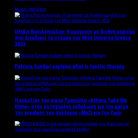
ΜΟΔΑ/ΟΜΟΡΦΙΑ
Ολίβια Βασιλοπούλου: Η ομογενής με διεθνή καριέρα
που διεκδικεί το στέμμα του Miss Universe Greece
2026
Patricia Sundari explains what is tantric therapy
Η κολεξιόν του οίκου Τρανούλη «Athena Take Me
Home» στην πετυχημένη εκδήλωση για την ημέρα
της γυναίκας του συλλόγου «Μαζί για την ζωή»