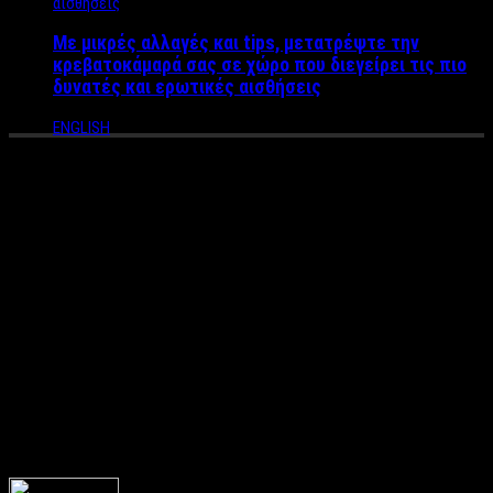
Με μικρές αλλαγές και tips, μετατρέψτε την
κρεβατοκάμαρά σας σε χώρο που διεγείρει τις πιο
δυνατές και ερωτικές αισθήσεις
ENGLISH
Η χειρότερη μοναξιά είναι
αυτή που βιώνουμε με τους
«δικούς μας ανθρώπους» –
Όταν θεωρείς έναν δικό σου
άνθρωπο “στήριγμα” και
αυτός είναι απών