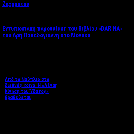
Ζαχαράτου
Εντυπωσιακή παρουσίαση του Βιβλίου «DARINA»
του Άρη Παπαδογιάννη στο Μονακό
Δείτε επίσης
Από το Ναύπλιο στο
διεθνές κοινό: Η «Αέναη
Κίνηση του Ύδατος»
βραβεύεται
Στο πλαίσιο του 8ου Διεθνούς
Φεστιβάλ Κινηματογράφου
Ναυπλίου «ΓΕΦΥΡΕΣ», το
ντοκιμαντέρ «Η Αέναη Κίνηση
του …