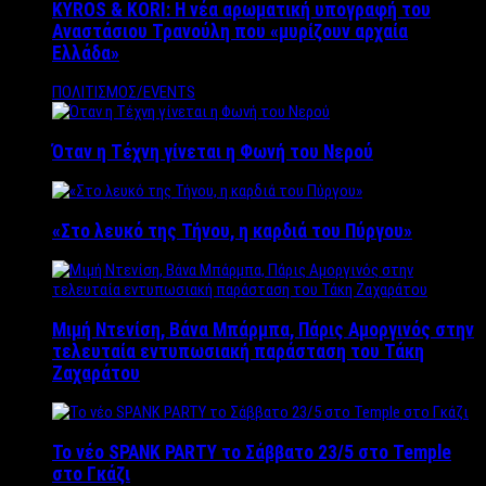
KYROS & KORI: Η νέα αρωματική υπογραφή του
Αναστάσιου Τρανούλη που «μυρίζουν αρχαία
Ελλάδα»
ΠΟΛΙΤΙΣΜΟΣ/EVENTS
Όταν η Τέχνη γίνεται η Φωνή του Νερού
«Στο λευκό της Τήνου, η καρδιά του Πύργου»
Μιμή Ντενίση, Βάνα Μπάρμπα, Πάρις Αμοργινός στην
τελευταία εντυπωσιακή παράσταση του Τάκη
Ζαχαράτου
Το νέο SPANK PARTY το Σάββατο 23/5 στο Temple
στο Γκάζι