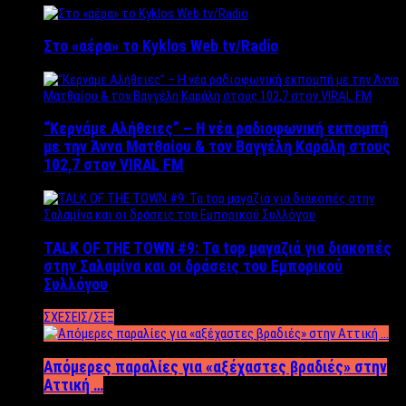
Στο «αέρα» το Kyklos Web tv/Radio
“Kερνάμε Αλήθειες” – Η νέα ραδιοφωνική εκπομπή
με την Άννα Ματθαίου & τον Βαγγέλη Καράλη στους
102,7 στον VIRAL FM
TALK OF THE TOWN #9: Τα top μαγαζιά για διακοπές
στην Σαλαμίνα και οι δράσεις του Εμπορικού
Συλλόγου
ΣΧΕΣΕΙΣ/ΣΕΞ
Απόμερες παραλίες για «αξέχαστες βραδιές» στην
Αττική …