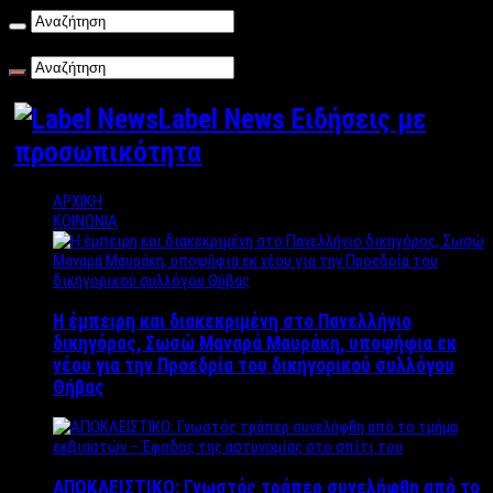
Κυριακή , 09/08/2026
Label News Ειδήσεις με
προσωπικότητα
ΑΡΧΙΚΗ
ΚΟΙΝΩΝΙΑ
Η έμπειρη και διακεκριμένη στο Πανελλήνιο
δικηγόρος, Σωσώ Μαναρά Μαυράκη, υποψήφια εκ
νέου για την Προεδρία του δικηγορικού συλλόγου
Θήβας
ΑΠΟΚΛΕΙΣΤΙΚΟ: Γνωστός τράπερ συνελήφθη από το